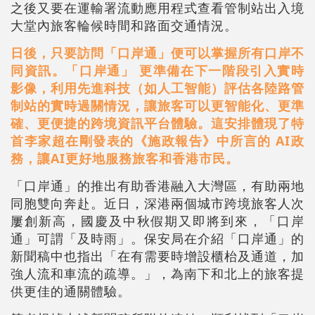
之後又要在運輸署流動應用程式查看管制站出入境
大堂內旅客輪候時間和路面交通情況。
日後，只要訪問「口岸通」便可以掌握所有口岸不
同資訊。「口岸通」 更準備在下一階段引入實時
影像，利用先進科技（如人工智能）評估各陸路管
制站的實時過關情況，讓旅客可以更智能化、更準
確、更便捷的跨境資訊平台體驗。這安排體現了特
首李家超在剛發表的《施政報告》中所言的 AI政
務，讓AI更好地服務旅客和香港市民。
「口岸通」的推出有助香港融入大灣區，有助兩地
同胞雙向奔赴。近日，深港兩個城市跨境旅客人次
屢創新高，國慶及中秋假期又即將到來，「口岸
通」可謂「及時雨」。保安局在介紹「口岸通」的
新聞稿中也指出「在有需要時增設櫃枱及通道，加
強人流和車流的疏導。」，為南下和北上的旅客提
供更佳的通關體驗。