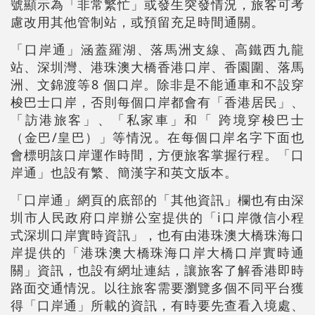
號顯示為「非常繁忙」或發生突發情況，旅客可考
慮改用其他管制站，或預留充足時間通關。
「口岸通」涵蓋羅湖、落馬洲支線、高鐵西九龍
站、深圳灣、港珠澳大橋香港口岸、香園圍、落馬
洲、文錦渡等8 個口岸。除非是不能通車和不設穿
梭巴士口岸，否則每個口岸都會有「香港居民」、
「訪港旅客」、「私家車」和「 跨境穿梭巴士
（金巴/皇巴）」等情況。在每個口岸名字下面也
會標明該口岸運作時間，方便旅客掌握行程。「口
岸通」也設有繁、簡漢字和英文版本。
「口岸通」網頁的底部的「其他資訊」欄也有由深
圳市人民政府口岸辦公室提供的「i口岸微信小程
式深圳口岸實時資訊」，也有由港珠澳大橋珠海口
岸提供的「港珠澳大橋珠海口岸大橋口岸實時通
關」資訊，也設有網址連結，讓旅客了解香港即時
路面交通情況。以往旅客需要瀏覽多個不同平台獲
得「口岸通」所載的資訊，有時要先查看入境處、