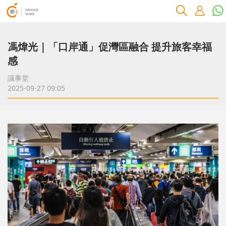
馮煒光｜「口岸通」促灣區融合 提升旅客幸福
感
議事堂
2025-09-27 09:05