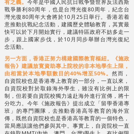
有之義。
今年是中國人民抗日戰争暨世界反法西斯
戰爭勝利80周年，也是台灣光復80周年，紀念台
灣光復80周年大會將於10月25日舉行。香港若着
意推動抗戰紀念活動，建國歷史體驗教育，其實最
快可以於下月開始實行，建議特區政府不妨多走一
步，跟上國家步伐，於10月同步舉辦台灣光復紀
念活動。
另一方面，香港正努力構建國際教育樞紐。《施政
報告》建議放寛資助專上院校的非本地學生上限，
由相當於本地學額數目的40%增至50%。
然而，
自資院校也是香港專上教育的一部分，一直以來，
自資院校對於取錄海外學生，雖沒有比例上的限
制，但若要自資院校獨力遠赴海外進行宣傳，將十
分吃力。今年《施政報告》提出成立「留學香港專
班」的專門團隊，去推動香港高等教育的海外宣
傳，既然自資院校也是香港高等教育的一個特色，
當局應該讓他們參與其中。事實上，自資院校一直
在錄取MMT(內地、澳門、台灣)學生上，有比例限