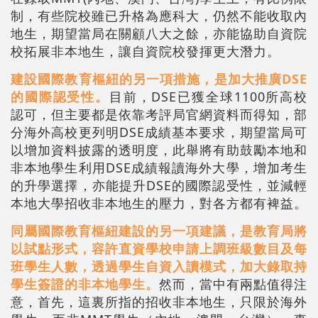
制，有些院校雖已升格為應科大，仍然不能收取內
地生，期望當局在關顧八大之餘，亦能協助自資院
校拓展非本地生，讓自資院校發揮更大潛力。
建設國際教育樞紐的另一項措施，是加大推廣DSE
的國際認受性。
目前，DSE已獲全球1100所高校
認可，但主要都是依靠考評局官網資料而得知，部
分海外高校更列明DSE成績基本要求，期望當局可
以增加資料披露的透明度，此舉將有助鼓勵本地和
非本地學生利用DSE成績報讀海外大學，增加考生
的升學選擇，亦能提升DSE的國際認受性，並減輕
本地大學招收非本地生的壓力，對各方都有裨益。
同屬國際教育樞紐建設的另一項建議，是教育局將
以試點形式，容許直資學校申請上調班級數目及每
班學生人數，透過學生自資入讀模式，加大錄取持
學生簽證的非本地學生。
然而，當中有兩點值得注
意，首先，這裏所指的招收非本地生，只限於海外