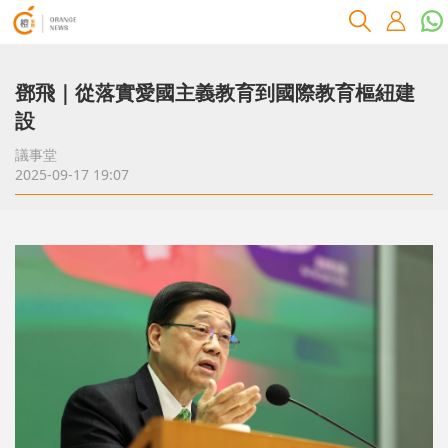
鄧飛｜從落實愛國主義教育到國際教育樞紐建
設
議事堂
2025-09-17 19:07