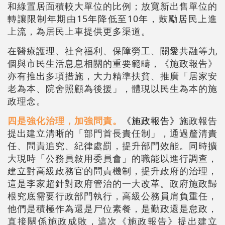
和綠置居面積較大單位的比例；放寬新出售單位的
轉讓限制年期由15年降低至10年，鼓勵居民上進
上流，為居民上車提供更多渠道。
在醫療護理、社會福利、保障勞工、關愛共融等九
個與市民生活息息相關的重要範疇，《施政報告》
亦有推出多項措施，大力精準扶貧、推廣「居家安
老為本、院舍照顧為後援」，體現以民生為本的施
政理念。
四是強化治理，加強問責。
《施政報告》
施政報告
提出建立清晰的「部門首長責任制」，通過釐清責
任、問責追究、紀律處罰，提升部門效能。同時擴
大現時「公務員敍用委員會」的職能以進行調查，
建立對高級政務官的問責機制，提升政府的治理，
這是李家超針對政府管治的一大改革。政府施政歸
根究底需要行政部門執行，高級公務員肩負重任，
他們是積極作為還是尸位素餐，是勤政還是怠政，
直接關係施政成敗，這次
《施政報告》
提出建立