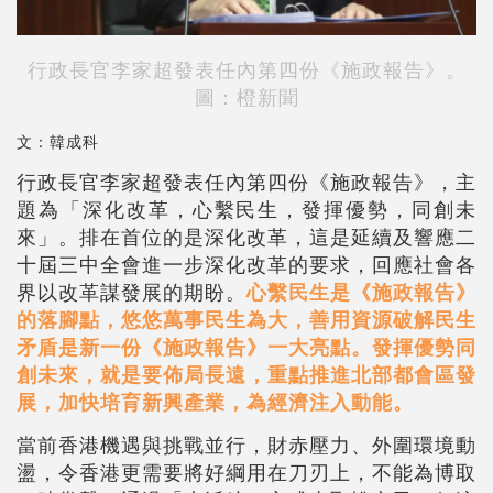
行政長官李家超發表任內第四份
《施政報告》
。
圖：橙新聞
文：韓成科
行政長官李家超發表任內第四份
《施政報告》
，主
題為「深化改革，心繫民生，發揮優勢，同創未
來」。排在首位的是深化改革，這是延續及響應二
十屆三中全會進一步深化改革的要求，回應社會各
界以改革謀發展的期盼。
心繫民生是《施政報告》
的落腳點，悠悠萬事民生為大，善用資源破解民生
矛盾是新一份《施政報告》一大亮點。發揮優勢同
創未來，就是要佈局長遠，重點推進北部都會區發
展，加快培育新興產業，為經濟注入動能。
當前香港機遇與挑戰並行，財赤壓力、外圍環境動
盪，令香港更需要將好綱用在刀刃上，不能為博取