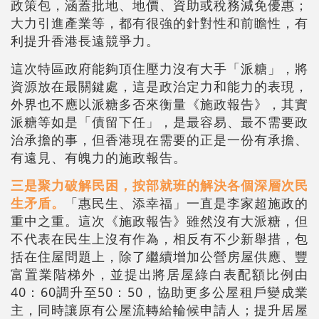
政策包，涵蓋批地、地價、資助或稅務減免優惠；
大力引進產業等，都有很強的針對性和前瞻性，有
利提升香港長遠競爭力。
這次特區政府能夠頂住壓力沒有大手「派糖」，將
資源放在最關鍵處，這是政治定力和能力的表現，
外界也不應以派糖多否來衡量《施政報告》，其實
派糖等如是「債留下任」，是最容易、最不需要政
治承擔的事，但香港現在需要的正是一份有承擔、
有遠見、有魄力的施政報告。
三是聚力破解民困，按部就班的解決各個深層次民
生矛盾。
「惠民生、添幸福」一直是李家超施政的
重中之重。這次《施政報告》雖然沒有大派糖，但
不代表在民生上沒有作為，相反有不少新舉措，包
括在住屋問題上，除了繼續增加公營房屋供應、豐
富置業階梯外，並提出將居屋綠白表配額比例由
40：60調升至50：50，協助更多公屋租戶變成業
主，同時讓原有公屋流轉給輪候申請人；提升居屋