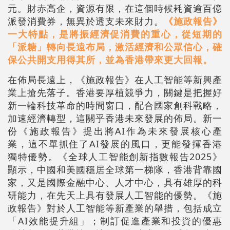
元。財赤高企，資源有限，在這個時候耗資逾百億
派發消費券，無異於透支未來財力。
《施政報告》
一大特點，是將振經濟促消費的重心，從短期的
「派糖」轉向長遠布局，激活經濟和公眾信心，確
保公共開支用得其所，並為香港帶來更大回報。
在佈局長遠上，《施政報告》在人工智能等新興產
業上搶先落子。香港要厚植競爭力，關鍵是把握好
新一輪科技革命的時間窗口，配合國家創科戰略，
加速經濟轉型，這關乎香港未來發展的佈局。新一
份《施政報告》提出將AI作為未來發展核心產
業，這不單抓住了AI發展的風口，更能發揮香港
獨特優勢。《全球人工智能創新指數報告2025》
顯示，中國和美國穩居全球第一梯隊，香港背靠國
家，又是國際金融中心、人才中心，具有雄厚的科
研能力，在先天上具有發展人工智能的優勢。《施
政報告》對於人工智能等新產業的舉措，包括成立
「AI效能提升組」；制訂促進產業和投資的優惠