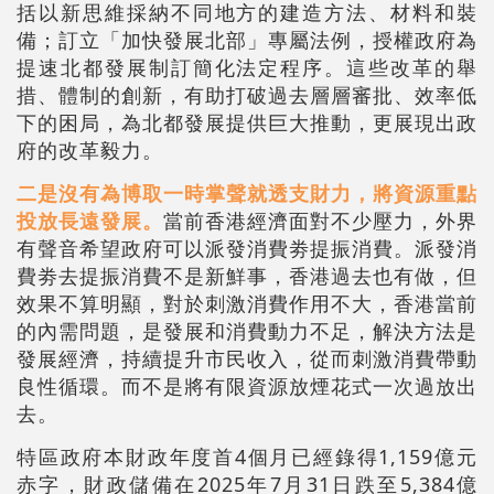
括以新思維採納不同地方的建造方法、材料和裝
備；訂立「加快發展北部」專屬法例，授權政府為
提速北都發展制訂簡化法定程序。這些改革的舉
措、體制的創新，有助打破過去層層審批、效率低
下的困局，為北都發展提供巨大推動，更展現出政
府的改革毅力。
二是沒有為博取一時掌聲就透支財力，將資源重點
投放長遠發展。
當前香港經濟面對不少壓力，外界
有聲音希望政府可以派發消費劵提振消費。派發消
費劵去提振消費不是新鮮事，香港過去也有做，但
效果不算明顯，對於刺激消費作用不大，香港當前
的內需問題，是發展和消費動力不足，解決方法是
發展經濟，持續提升市民收入，從而刺激消費帶動
良性循環。而不是將有限資源放煙花式一次過放出
去。
特區政府本財政年度首4個月已經錄得1,159億元
赤字，財政儲備在2025年7月31日跌至5,384億