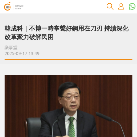
韓成科｜不博一時掌聲好鋼用在刀刃 持續深化
改革聚力破解民困
議事堂
2025-09-17 13:49