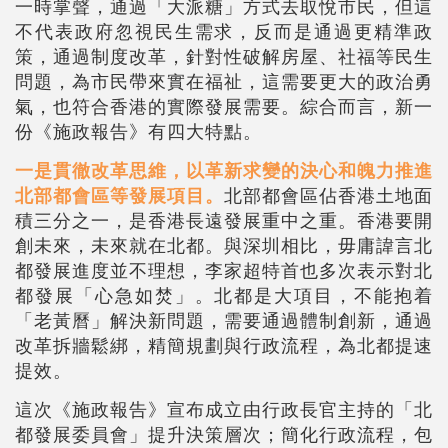
一時掌聲，通過「大派糖」方式去取悅市民，但這
不代表政府忽視民生需求，反而是通過更精準政
策，通過制度改革，針對性破解房屋、社福等民生
問題，為市民帶來實在福祉，這需要更大的政治勇
氣，也符合香港的實際發展需要。綜合而言，新一
份《施政報告》有四大特點。
一是貫徹改革思維，以革新求變的決心和魄力推進
北部都會區等發展項目。
北部都會區佔香港土地面
積三分之一，是香港長遠發展重中之重。香港要開
創未來，未來就在北都。與深圳相比，毋庸諱言北
都發展進度並不理想，李家超特首也多次表示對北
都發展「心急如焚」。北都是大項目，不能抱着
「老黃曆」解決新問題，需要通過體制創新，通過
改革拆牆鬆綁，精簡規劃與行政流程，為北都提速
提效。
這次《施政報告》宣布成立由行政長官主持的「北
都發展委員會」提升決策層次；簡化行政流程，包