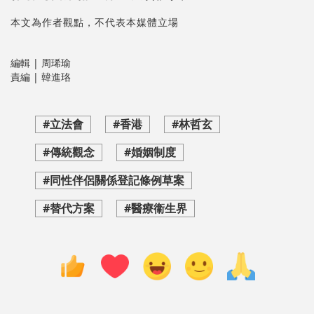
本文為作者觀點，不代表本媒體立場
編輯 | 周琋瑜
責編 | 韓進珞
#立法會
#香港
#林哲玄
#傳統觀念
#婚姻制度
#同性伴侶關係登記條例草案
#替代方案
#醫療衞生界