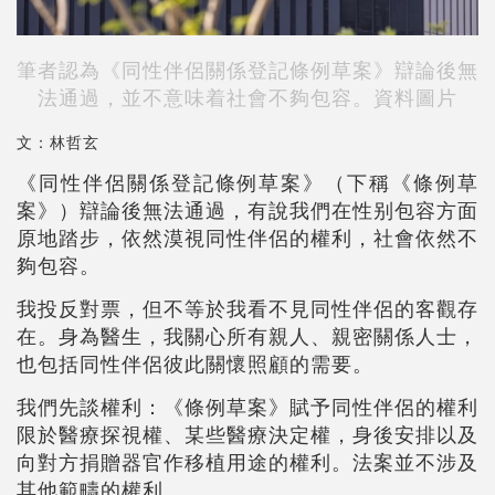
筆者認為《同性伴侶關係登記條例草案》辯論後無
法通過，並不意味着社會不夠包容。資料圖片
文：林哲玄
《同性伴侶關係登記條例草案》（下稱《條例草
案》）辯論後無法通過，有說我們在性别包容方面
原地踏步，依然漠視同性伴侶的權利，社會依然不
夠包容。
我投反對票，但不等於我看不見同性伴侶的客觀存
在。身為醫生，我關心所有親人、親密關係人士，
也包括同性伴侶彼此關懷照顧的需要。
我們先談權利：《條例草案》賦予同性伴侶的權利
限於醫療探視權、某些醫療決定權，身後安排以及
向對方捐贈器官作移植用途的權利。法案並不涉及
其他範疇的權利。