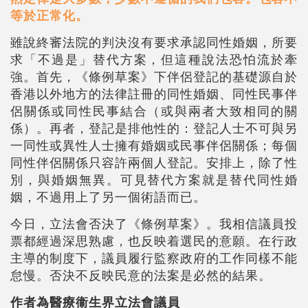
等於正常化。
雖說終審法院的判決沒有要求承認同性婚姻，所要
求「不過是」替代方案，但這種說法恐怕流於牽
強。首先，《條例草案》下伴侶登記的基礎源自於
香港以外地方的法律註冊的同性婚姻、同性民事伴
侶關係或同性民事結合（或與兩者大致相同的關
係）。再者，登記是排他性的：登記人士不可與另
一同性或異性人士擁有婚姻或民事伴侶關係；每個
同性伴侶關係只容許兩個人登記。安排上，除了性
別，與婚姻無異。可見替代方案就是替代同性婚
姻，不過用上了另一個術語而已。
今日，立法會否決了《條例草案》。我相信議員投
票都經過深思熟慮，也反映着選民的意願。在行政
主導的制度下，議員履行監察政府的工作同樣不能
怠慢。否決不反映民意的法案是必然的結果。
作者為醫療衞生界立法會議員