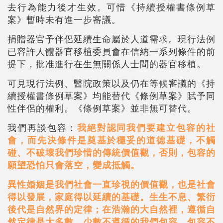
去行為能力後才生效。可惜《持續授權書條例草
案》暫時未有進一步審議。
捐贈器官予伴侶延續生命屬於人道需求。現行法例
已容許人體器官移植委員會在信納一系列條件的前
提下，批准進行在生無關係人士間的器官移植。
可見現行法例、醫院政策以及仍在等候審議的《持
續授權書條例草案》均能替代《條例草案》賦予同
性伴侶的權利。《條例草案》並非無可替代。
我們再談包容：
我絕對認同我們要建立包容的社
會，而先決條件是奠基於穩妥的道德基礎，不觸
碰、不破壞我們珍惜的傳統價值觀，否則，包容的
願望恐怕只會落空，變成抵觸。
異性婚姻是我們社會一直珍視的價值觀，也是社會
得以發展，家庭得以延續的基礎。生生不息、繁衍
後代是自然界的定律；在浩瀚的大自然裡，遵循自
然定律是大多數，少數不遵循的我們包容。包容不