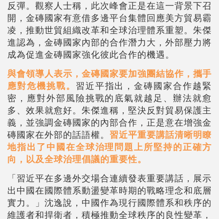
反彈。觀察人士稱，此次峰會正是在這一背景下召
開，金磚國家有意借多邊平台集體回應美方貿易霸
凌，推動世貿組織改革和全球治理體系重塑。朱傑
進認為，金磚國家內部的合作潛力大，外部壓力將
成為促進金磚國家強化彼此合作的機遇。
與會領導人表示，金磚國家要加強團結協作，攜手
應對危機挑戰。
習近平指出，金磚國家合作越緊
密，應對外部風險挑戰的底氣就越足、辦法就愈
多、效果就愈好。朱傑進稱，堅決反對貿易保護主
義，並強調金磚國家的內部合作，正是意在增強金
磚國家在外部的話語權。
習近平重要講話清晰明瞭
地指出了中國在全球治理問題上所堅持的正確方
向，以及全球治理倡議的重要性。
「習近平在多邊外交場合連續發表重要講話，展示
出中國在國際體系動盪變革時期的戰略理念和底層
實力。」沈逸說，中國作為現行國際體系和秩序的
維護者和捍衛者，積極推動全球秩序的良性變革，