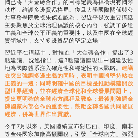
國已將「大金磚合作」的目標定義為捍衛現有國際
秩序，維護多邊貿易格局。復旦大學國際關係與公
共事務學院教授朱傑進認為，習近平是次重要講話
主要聚焦於全球治理倡議的核心內容，強調了多邊
主義和全球公平正義的重要性，以及中國在全球經
貿領域中，支持多邊貿易的堅定立場。
習近平在講話中，對推進「大金磚合作」提出了3
點建議。沈逸指出，這3點建議體現出中國建設性
地為國際體系注入確定性和穩定性的大戰略。
建議
在突出強調多邊主義的同時，表明中國將堅持站在
正義的一邊；同時明確中國的目標是推動構建開放
型世界經濟，並在經濟全球化和全球發展問題上，
提出更明確的全球南方議程及戰略；最後則強調金
磚國家內部合作的重要性，鼓勵金磚各國共同發展
經濟，併為世界作出貢獻。
今年7月以來，美國陸續宣布對巴西、印度、南非
等金磚國家加徵高額關稅，引發「全球南方」強烈