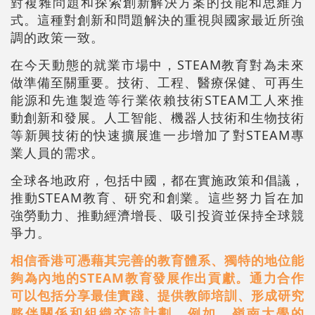
對複雜問題和探索創新解決方案的技能和思維方
式。這種對創新和問題解決的重視與國家最近所強
調的政策一致。
在今天動態的就業市場中，STEAM教育對為未來
做準備至關重要。技術、工程、醫療保健、可再生
能源和先進製造等行業依賴技術STEAM工人來推
動創新和發展。人工智能、機器人技術和生物技術
等新興技術的快速擴展進一步增加了對STEAM專
業人員的需求。
全球各地政府，包括中國，都在實施政策和倡議，
推動STEAM教育、研究和創業。這些努力旨在加
強勞動力、推動經濟增長、吸引投資並保持全球競
爭力。
相信香港可憑藉其完善的教育體系、獨特的地位能
夠為內地的STEAM教育發展作出貢獻。通力合作
可以包括分享最佳實踐、提供教師培訓、形成研究
夥伴關係和組織交流計劃。例如，嶺南大學的