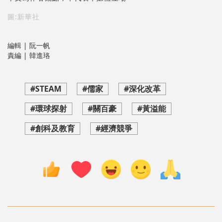
圖:新華社
編輯 | 阮一帆
責編 | 韓進珞
#STEAM
#儒家
#深化改革
#環球探射
#關百豪
#黃溢能
#創科及教育
#經濟競爭