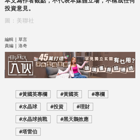
本文為作者觀點，不代表本媒體立場，不構成任何
投資意見。
圖：美聯社
編輯 | 草言
責編 | 洛奇
#黃國英專欄
#黃國英
#專欄
#水晶球
#投資
#理財
#水晶球挑戰
#黑天鵝效應
#塔雷伯