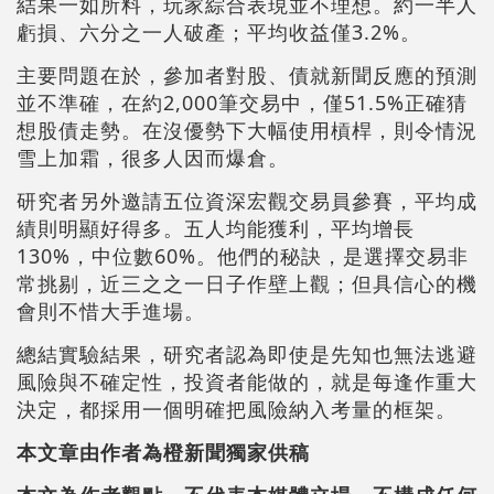
結果一如所料，玩家綜合表現並不理想。約一半人
虧損、六分之一人破產；平均收益僅3.2%。
主要問題在於，參加者對股、債就新聞反應的預測
並不準確，在約2,000筆交易中，僅51.5%正確猜
想股債走勢。在沒優勢下大幅使用槓桿，則令情況
雪上加霜，很多人因而爆倉。
研究者另外邀請五位資深宏觀交易員參賽，平均成
績則明顯好得多。五人均能獲利，平均增長
130%，中位數60%。他們的秘訣，是選擇交易非
常挑剔，近三之之一日子作壁上觀；但具信心的機
會則不惜大手進場。
總結實驗結果，研究者認為即使是先知也無法逃避
風險與不確定性，投資者能做的，就是每逢作重大
決定，都採用一個明確把風險納入考量的框架。
本文章由作者為橙新聞獨家供稿