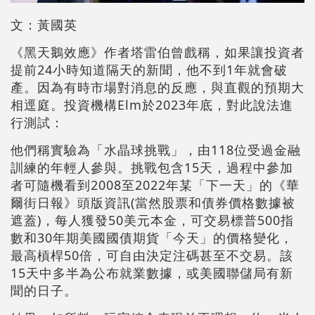
文：黃國英
《黑天鵝效應》作者塔雷伯曾戲稱，如果讓投資者
提前24小時知道隔天的新聞，他不到1年就會破
產。因為有時市場對消息的反應，與直觀的預期大
相逕庭。投資機構Elm於2023年底，對此說法進
行測試：
他們稱實驗為「水晶球挑戰」，由118位受過金融
訓練的年輕人參與。挑戰包含15天，過程中參加
者可隨機看到2008至2022年某「下一天」的《華
爾街日報》頭版資訊(當然股票和債券價格數據被
遮蓋)，每人獲發50美元本金，可交易標普500指
數和30年期美國國債期貨「今天」的價格變化，
最高槓桿50倍，可自由決定注碼甚至不交易。該
15天中多半為公布就業數據，或美國聯儲局有新
聞的日子。