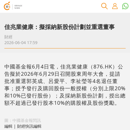
佳兆業健康：擬採納新股份計劃並重選董事
財經
2026-06-04 17:59
中國基金報6月4日電，佳兆業健康（876.HK）公
告擬於2026年6月29日召開股東周年大會，提請
批准重選郭英成、呂愛平、李祉瑩等4名退任董
事；授予發行及購回股份一般授權（分別上限20%
和10%已發行股份）；及採納新股份計劃，授出總
額不超過已發行股本10%的購股權及股份獎勵。
圖：中國基金報閃訊
編輯 | 財經快訊編輯