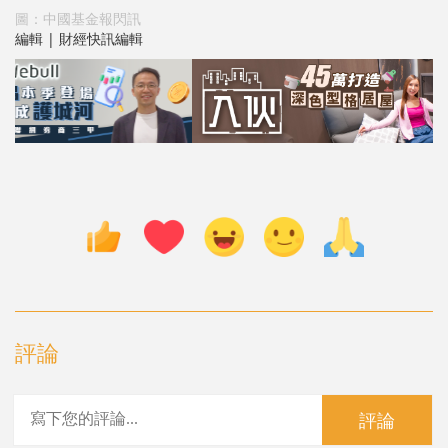
圖：中國基金報閃訊
編輯 | 財經快訊編輯
評論
評論