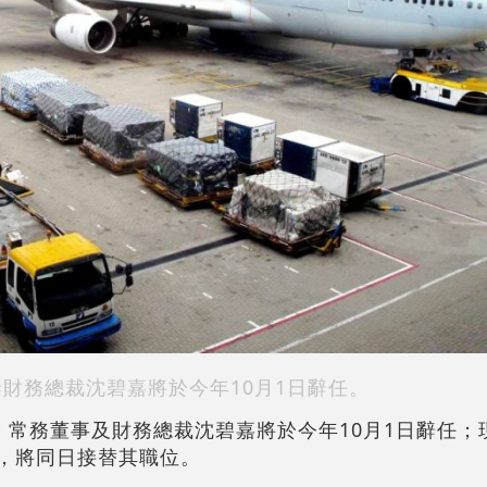
泰財務總裁沈碧嘉將於今年10月1日辭任。
宣布，常務董事及財務總裁沈碧嘉將於今年10月1日辭任
馬嘉俊，將同日接替其職位。