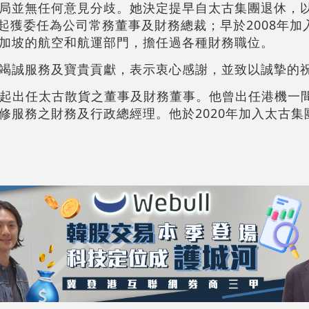
局並無任何意見分歧。她決定提早自太古集團退休，
月起獲委任為公司常務董事及財務總裁；早於2008年
加坡的航空和航運部門，擔任過各種財務職位。
竭誠服務及寶貴貢獻，表示衷心感謝，並致以誠摯的
4月起出任太古散貨之董事及財務董事。他曾出任港機一
修服務之財務及行政總經理。他於2020年加入太古集