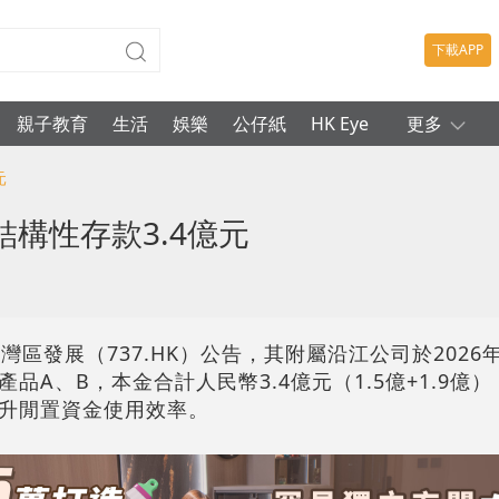
下載APP
親子教育
生活
娛樂
公仔紙
HK Eye
更多
元
構性存款3.4億元
區發展（737.HK）公告，其附屬沿江公司於2026年
A、B，本金合計人民幣3.4億元（1.5億+1.9億）
升閒置資金使用效率。