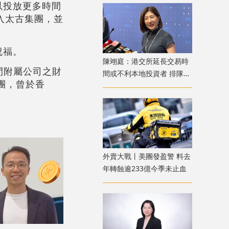
以投放更多時間
加入太古集團，並
祝福。
陳翊庭：港交所延長交易時
間附屬公司之財
間或不利本地投資者 排隊上
團，曾於香
市公司數量創新高
外賣大戰丨美團發盈警 料去
年轉蝕逾233億今季未止血