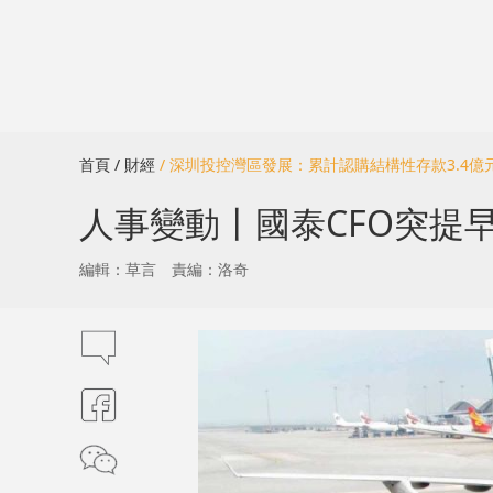
首頁
/ 財經
/ 深圳投控灣區發展：累計認購結構性存款3.4億
人事變動丨國泰CFO突提早
編輯：草言
責編：洛奇