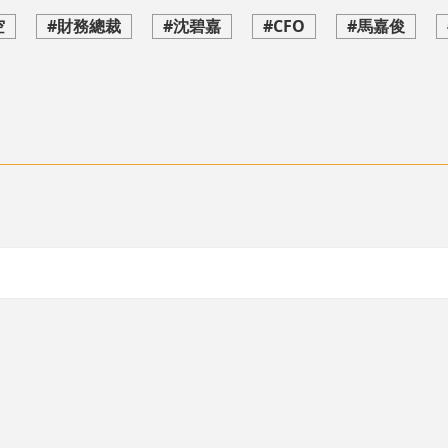
空
#財務總裁
#沈碧嘉
#CFO
#馬嘉俊