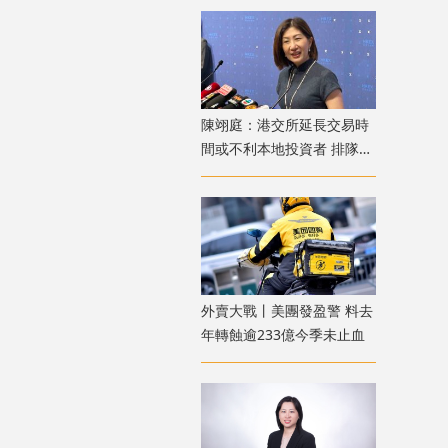
陳翊庭：港交所延長交易時
間或不利本地投資者 排隊上
市公司數量創新高
外賣大戰丨美團發盈警 料去
年轉蝕逾233億今季未止血