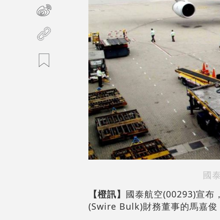
國
【橙訊】
國泰航空(00293)
(Swire Bulk)財務董事的