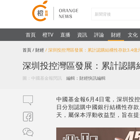
首頁
橙TV
直播
資訊
評論
財經
文化
首頁
/ 財經
/ 深圳投控灣區發展：累計認購結構性存款3.4億
深圳投控灣區發展：累計認購結
圖：中國基金報閃訊
編輯：財經快訊編輯
中國基金報6月4日電，深圳投控灣
日分別認購中國銀行結構性存款產品
天，屬保本浮動收益型，旨在提