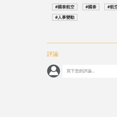
#國泰航空
#國泰
#航
#人事變動
評論