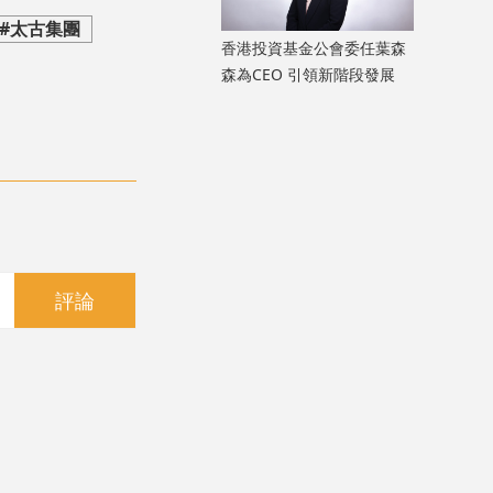
#太古集團
香港投資基金公會委任葉森
森為CEO 引領新階段發展
評論