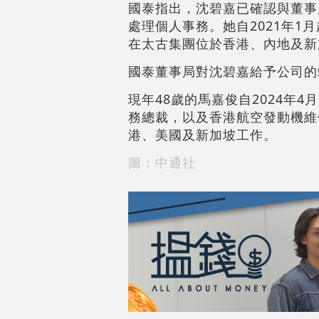
國泰指出，沈碧嘉已確認與董事
處理個人事務。她自2021年1
在太古集團位於香港、內地及新
國泰董事局對沈碧嘉給予公司的
現年48歲的馬嘉俊自2024年
務總裁，以及香港航空發動機維
港、美國及新加坡工作。
圖：中通社