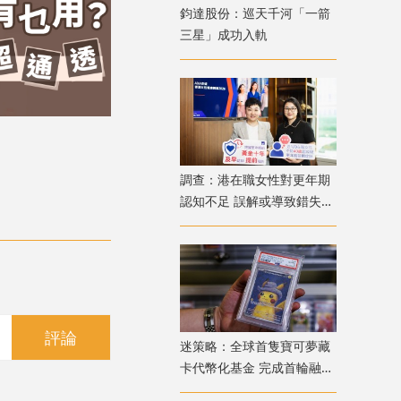
鈞達股份：巡天千河「一箭
三星」成功入軌
調查：港在職女性對更年期
認知不足 誤解或導致錯失
「黃金預防期」
評論
迷策略：全球首隻寶可夢藏
卡代幣化基金 完成首輪融資
兼獲超購