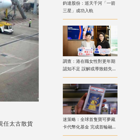
鈞達股份：巡天千河「一箭
三星」成功入軌
調查：港在職女性對更年期
認知不足 誤解或導致錯失
「黃金預防期」
迷策略：全球首隻寶可夢藏
；現任太古散貨
卡代幣化基金 完成首輪融資
兼獲超購