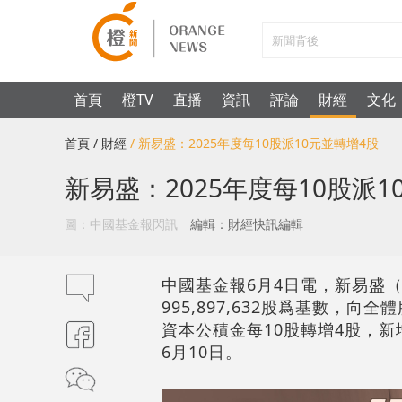
首頁
橙TV
直播
資訊
評論
財經
文化
首頁
/ 財經
/ 新易盛：2025年度每10股派10元並轉增4股
新易盛：2025年度每10股派1
圖：中國基金報閃訊
編輯：財經快訊編輯
中國基金報6月4日電，新易盛（3
995,897,632股爲基數，
資本公積金每10股轉增4股，新增
6月10日。