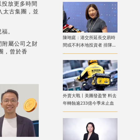
以投放更多時間
加入太古集團，並
祝福。
陳翊庭：港交所延長交易時
間附屬公司之財
間或不利本地投資者 排隊上
團，曾於香
市公司數量創新高
外賣大戰丨美團發盈警 料去
年轉蝕逾233億今季未止血