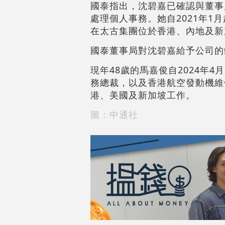
國泰指出，沈碧嘉已確認與董事
處理個人事務。她自2021年1
在太古集團位於香港、內地及新
國泰董事局對沈碧嘉給予公司的
現年48歲的馬嘉俊自2024年
務總裁，以及香港航空發動機維
港、美國及新加坡工作。
圖：中通社