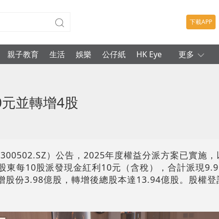
下載APP
親子教育
生活
娛樂
公仔紙
HK Eye
更多
0元並轉增4股
00502.SZ）公告，2025年度權益分派方案已實施
向全體股東每10股派發現金紅利10元（含稅），合計派現9.
股份3.98億股，轉增後總股本達13.94億股。股權登