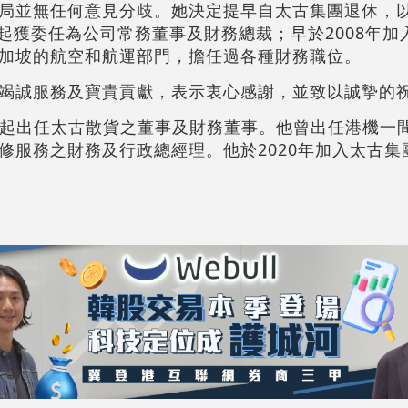
局並無任何意見分歧。她決定提早自太古集團退休，
月起獲委任為公司常務董事及財務總裁；早於2008年
加坡的航空和航運部門，擔任過各種財務職位。
竭誠服務及寶貴貢獻，表示衷心感謝，並致以誠摯的
4月起出任太古散貨之董事及財務董事。他曾出任港機一
修服務之財務及行政總經理。他於2020年加入太古集