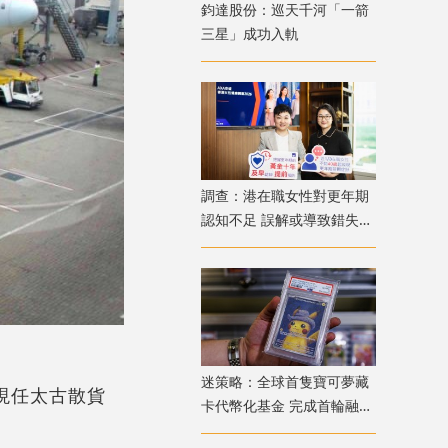
鈞達股份：巡天千河「一箭
三星」成功入軌
調查：港在職女性對更年期
認知不足 誤解或導致錯失
「黃金預防期」
迷策略：全球首隻寶可夢藏
；現任太古散貨
卡代幣化基金 完成首輪融資
兼獲超購