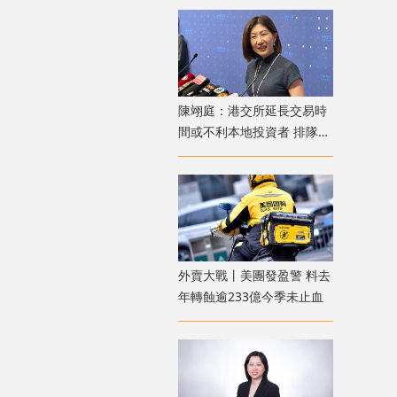
陳翊庭：港交所延長交易時
間或不利本地投資者 排隊上
市公司數量創新高
外賣大戰丨美團發盈警 料去
年轉蝕逾233億今季未止血