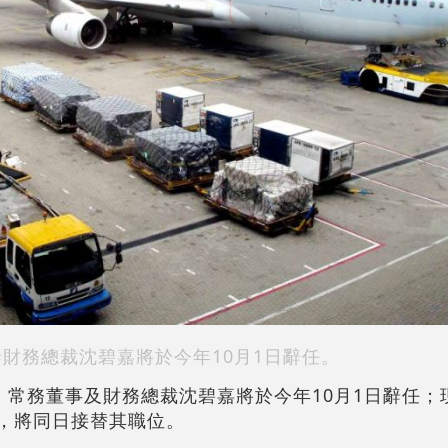
泰財務總裁沈碧嘉將於今年10月1日辭任。
宣布，常務董事及財務總裁沈碧嘉將於今年10月1日辭任
馬嘉俊，將同日接替其職位。