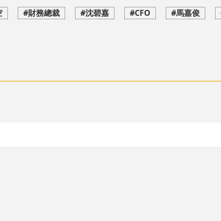
空
#財務總裁
#沈碧嘉
#CFO
#馬嘉俊