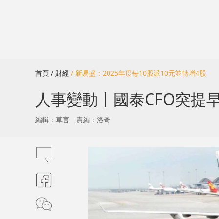
首頁
/ 財經
/ 新易盛：2025年度每10股派10元並轉增4股
人事變動丨國泰CFO突提早
編輯：草言
責編：洛奇