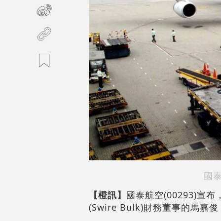
國
【橙訊】
國泰航空(00293)
(Swire Bulk)財務董事的