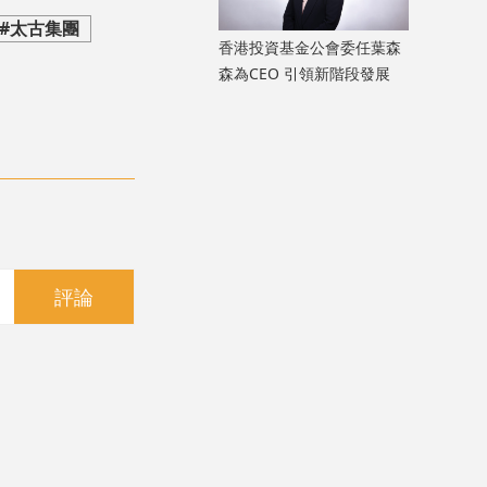
#太古集團
香港投資基金公會委任葉森
森為CEO 引領新階段發展
評論