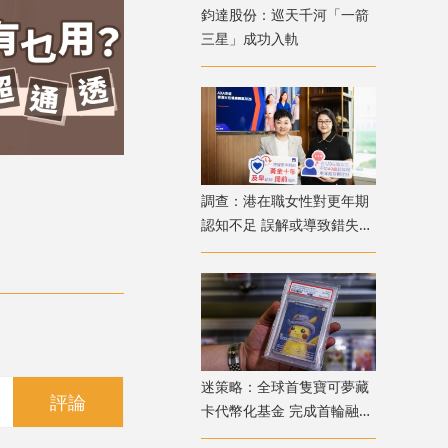
鈞達股份：巡天千河「一箭
三星」成功入軌
調查：港在職女性對更年期
認知不足 誤解或導致錯失
「黃金預防期」
迷策略：全球首隻寶可夢藏
評論
卡代幣化基金 完成首輪融資
兼獲超購