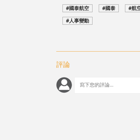
#國泰航空
#國泰
#航
#人事變動
評論