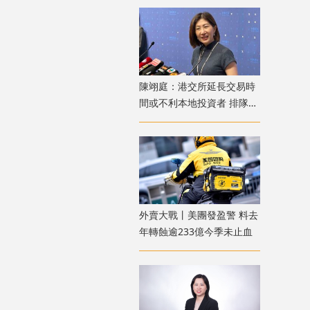
陳翊庭：港交所延長交易時
間或不利本地投資者 排隊上
市公司數量創新高
外賣大戰丨美團發盈警 料去
年轉蝕逾233億今季未止血