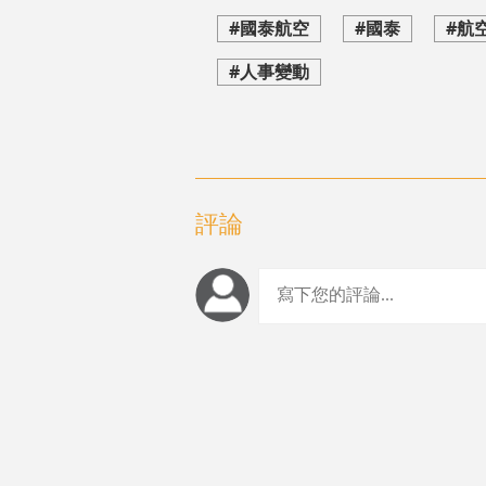
#國泰航空
#國泰
#航
#人事變動
評論