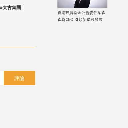
#太古集團
香港投資基金公會委任葉森
森為CEO 引領新階段發展
評論