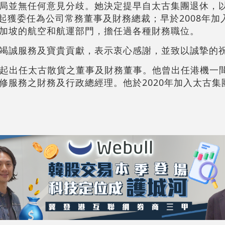
局並無任何意見分歧。她決定提早自太古集團退休，
月起獲委任為公司常務董事及財務總裁；早於2008年
加坡的航空和航運部門，擔任過各種財務職位。
竭誠服務及寶貴貢獻，表示衷心感謝，並致以誠摯的
4月起出任太古散貨之董事及財務董事。他曾出任港機一
修服務之財務及行政總經理。他於2020年加入太古集