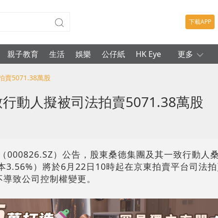
下載APP
親子教育
生活
娛樂
公仔紙
HK Eye
更多
5071.38萬股
行動人擬被司法拍賣5071.38萬股
（000826.SZ）公告，股東桑德集團及其一致行動
股本3.56%）將於6月22日10時起在京東拍賣平台司法
，不導致公司控制權變更。