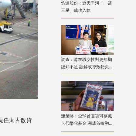
鈞達股份：巡天千河「一箭
三星」成功入軌
調查：港在職女性對更年期
認知不足 誤解或導致錯失
「黃金預防期」
迷策略：全球首隻寶可夢藏
；現任太古散貨
卡代幣化基金 完成首輪融資
兼獲超購