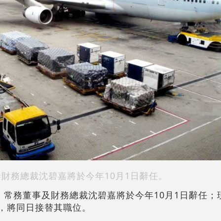
泰財務總裁沈碧嘉將於今年10月1日辭任。
宣布，常務董事及財務總裁沈碧嘉將於今年10月1日辭任
馬嘉俊，將同日接替其職位。