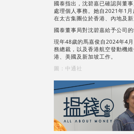
國泰指出，沈碧嘉已確認與董事
處理個人事務。她自2021年1
在太古集團位於香港、內地及新
國泰董事局對沈碧嘉給予公司的
現年48歲的馬嘉俊自2024年
務總裁，以及香港航空發動機維
港、美國及新加坡工作。
圖：中通社