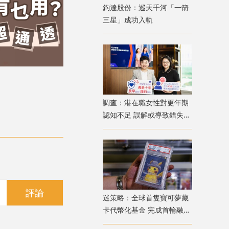
鈞達股份：巡天千河「一箭
三星」成功入軌
調查：港在職女性對更年期
認知不足 誤解或導致錯失
「黃金預防期」
評論
迷策略：全球首隻寶可夢藏
卡代幣化基金 完成首輪融資
兼獲超購