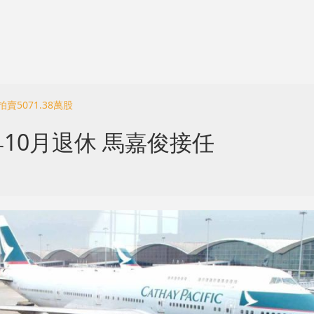
5071.38萬股
10月退休 馬嘉俊接任