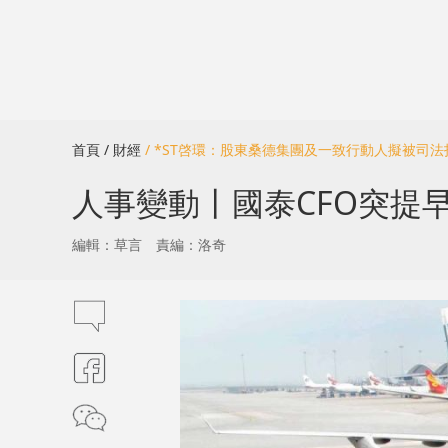
首頁
/ 財經
/ *ST啓環：股東桑德集團及一致行動人擬被司法拍賣
人事變動丨國泰CFO突提早
編輯：草言
責編：洛奇