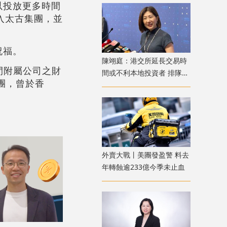
以投放更多時間
加入太古集團，並
祝福。
陳翊庭：港交所延長交易時
間附屬公司之財
間或不利本地投資者 排隊上
團，曾於香
市公司數量創新高
外賣大戰丨美團發盈警 料去
年轉蝕逾233億今季未止血