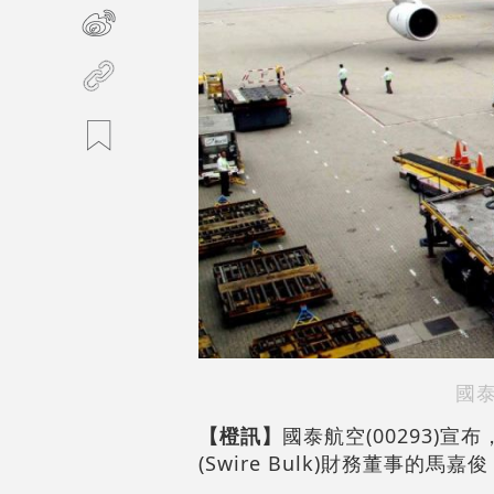
國
【橙訊】
國泰航空(00293)
(Swire Bulk)財務董事的