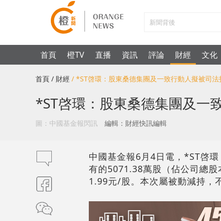
首頁
橙TV
直播
資訊
評論
財經
文化
首頁
/ 財經
/ *ST啓環：股東桑德集團及一致行動人擬被司法拍賣
*ST啓環：股東桑德集團及一致
圖：中國基金報閃訊
編輯：財經快訊編輯
中國基金報6月4日電，*ST啓環
有的5071.38萬股（佔公司總
1.99元/股。本次屬被動減持