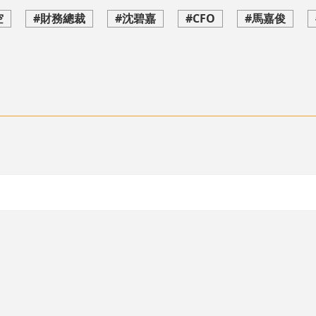
空
#財務總裁
#沈碧嘉
#CFO
#馬嘉俊