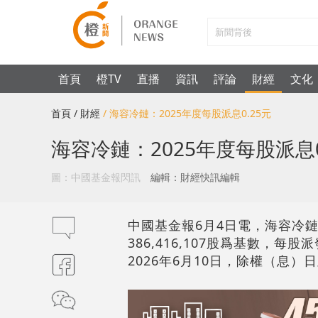
首頁
橙TV
直播
資訊
評論
財經
文化
首頁
/ 財經
/ 海容冷鏈：2025年度每股派息0.25元
海容冷鏈：2025年度每股派息0
圖：中國基金報閃訊
編輯：財經快訊編輯
中國基金報6月4日電，海容冷鏈（
386,416,107股爲基數，每
2026年6月10日，除權（息）