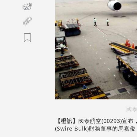
國
【橙訊】
國泰航空(00293)
(Swire Bulk)財務董事的