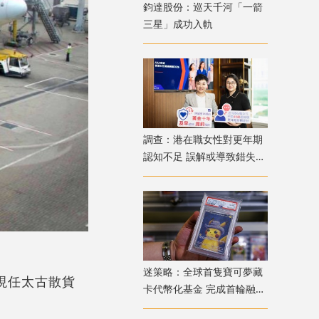
鈞達股份：巡天千河「一箭
三星」成功入軌
調查：港在職女性對更年期
認知不足 誤解或導致錯失
「黃金預防期」
迷策略：全球首隻寶可夢藏
；現任太古散貨
卡代幣化基金 完成首輪融資
兼獲超購