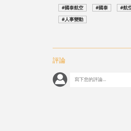
#國泰航空
#國泰
#航
#人事變動
評論