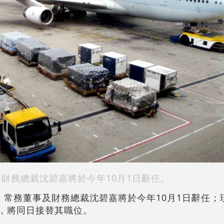
泰財務總裁沈碧嘉將於今年10月1日辭任。
宣布，常務董事及財務總裁沈碧嘉將於今年10月1日辭任
馬嘉俊，將同日接替其職位。