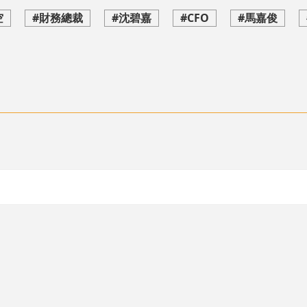
空
#財務總裁
#沈碧嘉
#CFO
#馬嘉俊