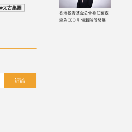
#太古集團
香港投資基金公會委任葉森
森為CEO 引領新階段發展
評論