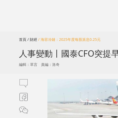
首頁
/ 財經
/ 海容冷鏈：2025年度每股派息0.25元
人事變動丨國泰CFO突提早
編輯：草言
責編：洛奇