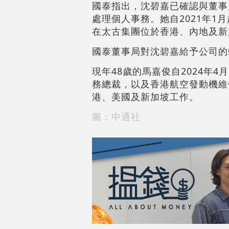
國泰指出，沈碧嘉已確認與董事
處理個人事務。她自2021年1
在太古集團位於香港、內地及新
國泰董事局對沈碧嘉給予公司的
現年48歲的馬嘉俊自2024年
務總裁，以及香港航空發動機維
港、美國及新加坡工作。
圖：中通社