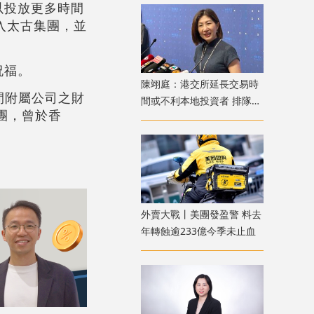
以投放更多時間
加入太古集團，並
祝福。
陳翊庭：港交所延長交易時
間附屬公司之財
間或不利本地投資者 排隊上
團，曾於香
市公司數量創新高
外賣大戰丨美團發盈警 料去
年轉蝕逾233億今季未止血