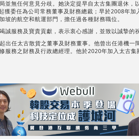
局並無任何意見分歧。她決定提早自太古集團退休，
月起獲委任為公司常務董事及財務總裁；早於2008年
加坡的航空和航運部門，擔任過各種財務職位。
竭誠服務及寶貴貢獻，表示衷心感謝，並致以誠摯的
4月起出任太古散貨之董事及財務董事。他曾出任港機一
修服務之財務及行政總經理。他於2020年加入太古集