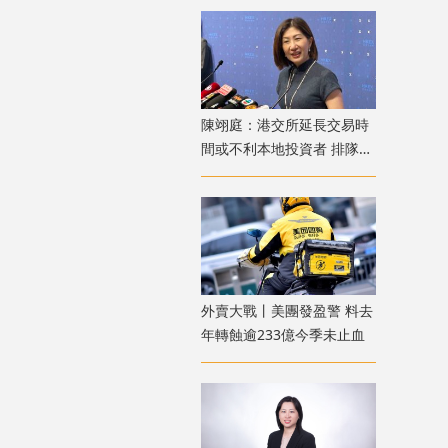
陳翊庭：港交所延長交易時
間或不利本地投資者 排隊上
市公司數量創新高
外賣大戰丨美團發盈警 料去
年轉蝕逾233億今季未止血