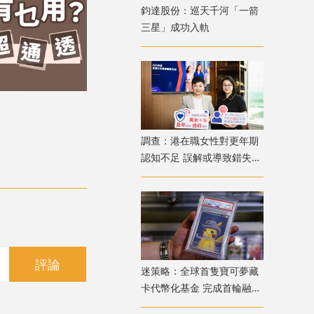
鈞達股份：巡天千河「一箭
三星」成功入軌
調查：港在職女性對更年期
認知不足 誤解或導致錯失
「黃金預防期」
評論
迷策略：全球首隻寶可夢藏
卡代幣化基金 完成首輪融資
兼獲超購