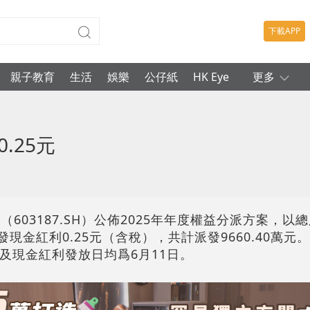
下載APP
親子教育
生活
娛樂
公仔紙
HK Eye
更多
.25元
603187.SH）公佈2025年年度權益分派方案，以
股派發現金紅利0.25元（含稅），共計派發9660.40萬
日及現金紅利發放日均爲6月11日。