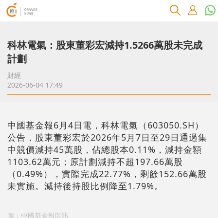
科林電氣：股東董彩宏減持1.5266萬股未完成
計劃
財經
2026-06-04 17:49
中國基金報6月4日電，科林電氣（603050.SH）
公告，股東董彩宏於2026年5月7日至29日通過集
中競價減持45萬股，佔總股本0.11%，減持金額
1103.62萬元；原計劃減持不超197.66萬股
（0.49%），實際完成22.77%，剩餘152.66萬股
未實施。減持後持股比例降至1.79%。
圖：中國基金報閃訊