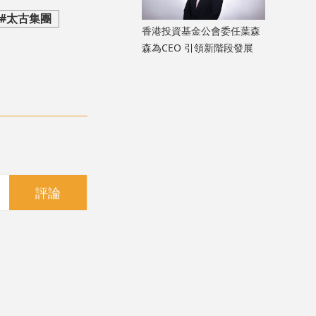
#太古集團
香港投資基金公會委任葉森
森為CEO 引領新階段發展
評論