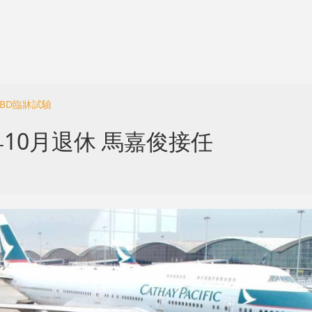
IBD臨牀試驗
10月退休 馬嘉俊接任