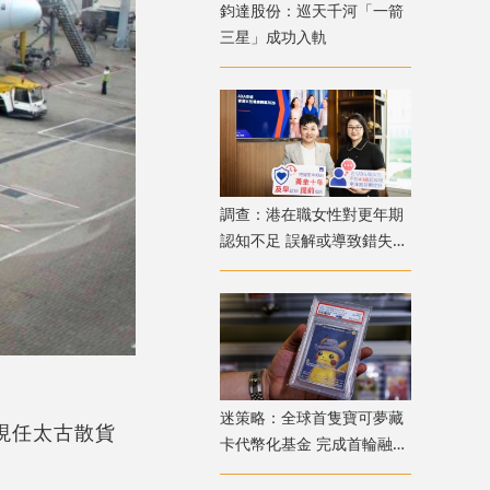
鈞達股份：巡天千河「一箭
三星」成功入軌
調查：港在職女性對更年期
認知不足 誤解或導致錯失
「黃金預防期」
迷策略：全球首隻寶可夢藏
；現任太古散貨
卡代幣化基金 完成首輪融資
兼獲超購