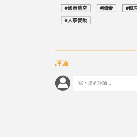
#國泰航空
#國泰
#航
#人事變動
評論