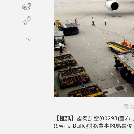
國
【橙訊】
國泰航空(00293)
(Swire Bulk)財務董事的