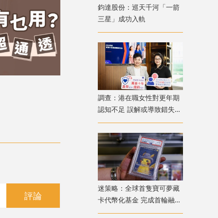
鈞達股份：巡天千河「一箭
三星」成功入軌
調查：港在職女性對更年期
認知不足 誤解或導致錯失
「黃金預防期」
迷策略：全球首隻寶可夢藏
評論
卡代幣化基金 完成首輪融資
兼獲超購