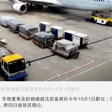
泰財務總裁沈碧嘉將於今年10月1日辭任。
宣布，常務董事及財務總裁沈碧嘉將於今年10月1日辭任
馬嘉俊，將同日接替其職位。