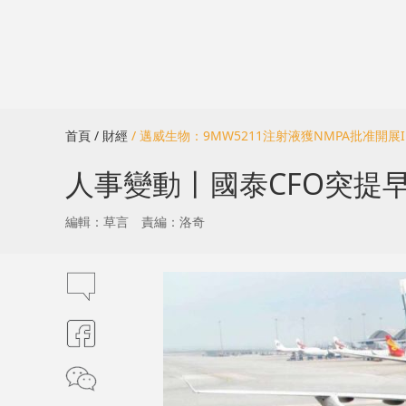
首頁
/ 財經
/ 邁威生物：9MW5211注射液獲NMPA批准開展
人事變動丨國泰CFO突提早
編輯：草言
責編：洛奇