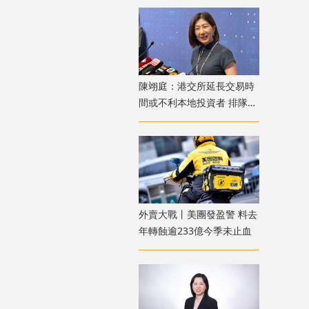
陳翊庭：港交所延長交易時
間或不利本地投資者 排隊上
市公司數量創新高
外賣大戰丨美團發盈警 料去
年轉蝕逾233億今季未止血