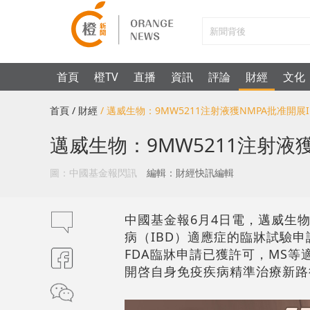
首頁
橙TV
直播
資訊
評論
財經
文化
首頁
/ 財經
/ 邁威生物：9MW5211注射液獲NMPA批准開展
邁威生物：9MW5211注射液
圖：中國基金報閃訊
編輯：財經快訊編輯
中國基金報6月4日電，邁威生物（
病（IBD）適應症的臨牀試驗申請
FDA臨牀申請已獲許可，MS
開啓自身免疫疾病精準治療新路