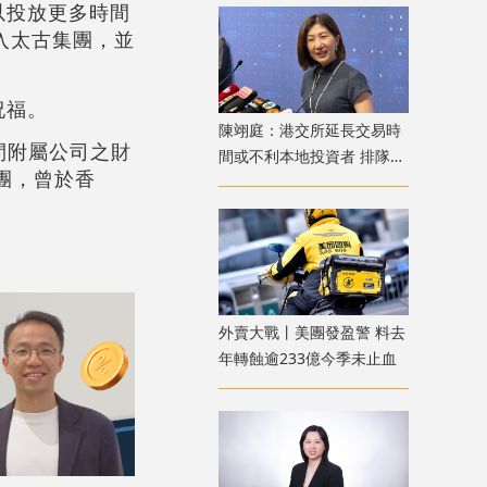
以投放更多時間
加入太古集團，並
祝福。
陳翊庭：港交所延長交易時
間附屬公司之財
間或不利本地投資者 排隊上
團，曾於香
市公司數量創新高
外賣大戰丨美團發盈警 料去
年轉蝕逾233億今季未止血