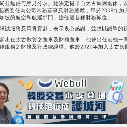
局並無任何意見分歧。她決定提早自太古集團退休，
月起獲委任為公司常務董事及財務總裁；早於2008年
加坡的航空和航運部門，擔任過各種財務職位。
竭誠服務及寶貴貢獻，表示衷心感謝，並致以誠摯的
4月起出任太古散貨之董事及財務董事。他曾出任港機一
修服務之財務及行政總經理。他於2020年加入太古集