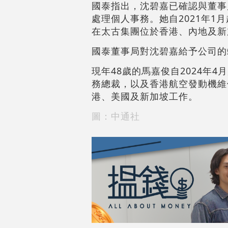
國泰指出，沈碧嘉已確認與董事
處理個人事務。她自2021年1
在太古集團位於香港、內地及新
國泰董事局對沈碧嘉給予公司的
現年48歲的馬嘉俊自2024年
務總裁，以及香港航空發動機維
港、美國及新加坡工作。
圖：中通社