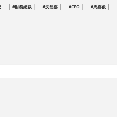
空
#財務總裁
#沈碧嘉
#CFO
#馬嘉俊