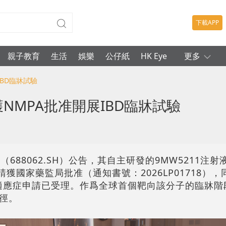
下載APP
親子教育
生活
娛樂
公仔紙
HK Eye
更多
IBD臨牀試驗
獲NMPA批准開展IBD臨牀試驗
688062.SH）公告，其自主研發的9MW5211注
獲國家藥監局批准（通知書號：2026LP01718）
等適應症申請已受理。作爲全球首個靶向該分子的臨牀階
徑。