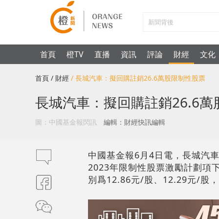
首頁
橙TV
直播
資訊
評論
財經
文化
首頁
/ 財經
/ 長城汽車：擬回購註銷26.6萬股限制性股票
長城汽車：擬回購註銷26.6
圖：中國基金報閃訊
編輯：財經快訊編輯
中國基金報6月4日電，長城汽車
2023年限制性股票激勵計劃項下
別爲12.86元/股、12.29