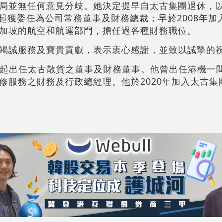
局並無任何意見分歧。她決定提早自太古集團退休，
月起獲委任為公司常務董事及財務總裁；早於2008年
加坡的航空和航運部門，擔任過各種財務職位。
竭誠服務及寶貴貢獻，表示衷心感謝，並致以誠摯的
4月起出任太古散貨之董事及財務董事。他曾出任港機一
修服務之財務及行政總經理。他於2020年加入太古集