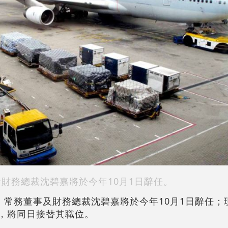
泰財務總裁沈碧嘉將於今年10月1日辭任。
宣布，常務董事及財務總裁沈碧嘉將於今年10月1日辭任
馬嘉俊，將同日接替其職位。