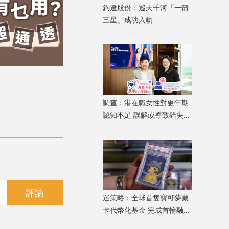
鈞達股份：巡天千河「一箭
三星」成功入軌
調查：港在職女性對更年期
認知不足 誤解或導致錯失
「黃金預防期」
評論
迷策略：全球首隻寶可夢藏
卡代幣化基金 完成首輪融資
兼獲超購