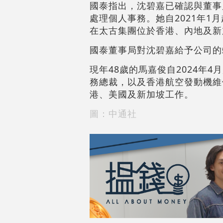
國泰指出，沈碧嘉已確認與董事
處理個人事務。她自2021年1
在太古集團位於香港、內地及新
國泰董事局對沈碧嘉給予公司的
現年48歲的馬嘉俊自2024年
務總裁，以及香港航空發動機維
港、美國及新加坡工作。
圖：中通社