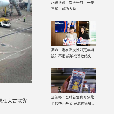
鈞達股份：巡天千河「一箭
三星」成功入軌
調查：港在職女性對更年期
認知不足 誤解或導致錯失
「黃金預防期」
迷策略：全球首隻寶可夢藏
；現任太古散貨
卡代幣化基金 完成首輪融資
兼獲超購