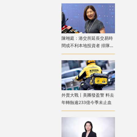
陳翊庭：港交所延長交易時
間或不利本地投資者 排隊上
市公司數量創新高
外賣大戰丨美團發盈警 料去
年轉蝕逾233億今季未止血