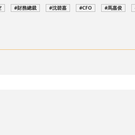
空
#財務總裁
#沈碧嘉
#CFO
#馬嘉俊