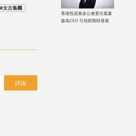
#太古集團
香港投資基金公會委任葉森
森為CEO 引領新階段發展
評論