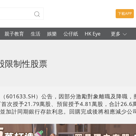
下載APP
親子教育
生活
娛樂
公仔紙
HK Eye
更多
萬股限制性股票
（601633.SH）公告，因部分激勵對象離職及降職
首次授予21.79萬股、預留授予4.81萬股，合計26.
元/股，並加計同期銀行存款利息。回購完成後將相應減少