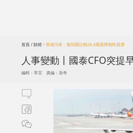
首頁
/ 財經
/ 長城汽車：擬回購註銷26.6萬股限制性股票
人事變動丨國泰CFO突提早
編輯：草言
責編：洛奇