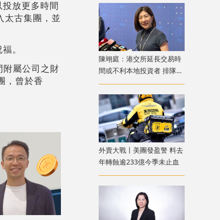
以投放更多時間
加入太古集團，並
祝福。
陳翊庭：港交所延長交易時
間附屬公司之財
間或不利本地投資者 排隊上
團，曾於香
市公司數量創新高
外賣大戰丨美團發盈警 料去
年轉蝕逾233億今季未止血