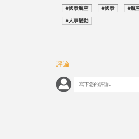
#國泰航空
#國泰
#航
#人事變動
評論