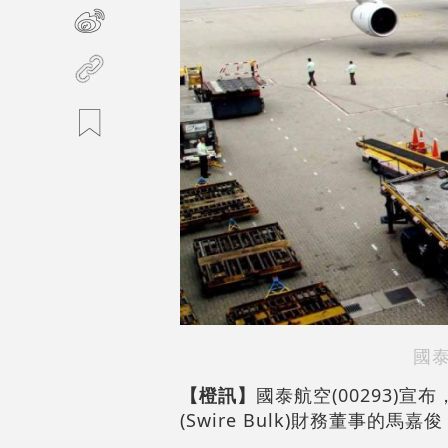
國
【橙訊】
國泰航空(00293)
(Swire Bulk)財務董事的