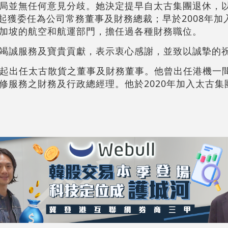
局並無任何意見分歧。她決定提早自太古集團退休，
月起獲委任為公司常務董事及財務總裁；早於2008年
加坡的航空和航運部門，擔任過各種財務職位。
竭誠服務及寶貴貢獻，表示衷心感謝，並致以誠摯的
4月起出任太古散貨之董事及財務董事。他曾出任港機一
修服務之財務及行政總經理。他於2020年加入太古集