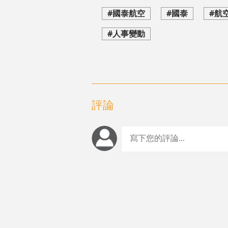
#國泰航空
#國泰
#航
#人事變動
評論