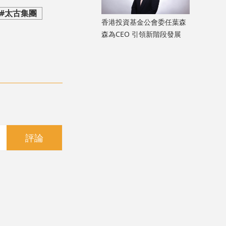
#太古集團
香港投資基金公會委任葉森
森為CEO 引領新階段發展
評論