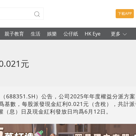
下載APP
親子教育
生活
娛樂
公仔紙
HK Eye
更多
.021元
688351.SH）公告，公司2025年年度權益分派方
爲基數，每股派發現金紅利0.021元（含稅），共計派發9
權（息）日及現金紅利發放日均爲6月12日。