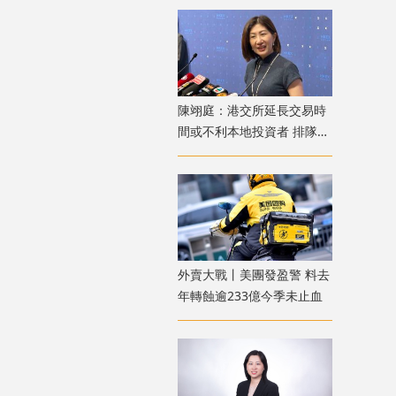
陳翊庭：港交所延長交易時
間或不利本地投資者 排隊上
市公司數量創新高
外賣大戰丨美團發盈警 料去
年轉蝕逾233億今季未止血