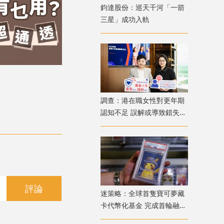
鈞達股份：巡天千河「一箭
三星」成功入軌
調查：港在職女性對更年期
認知不足 誤解或導致錯失
「黃金預防期」
評論
迷策略：全球首隻寶可夢藏
卡代幣化基金 完成首輪融資
兼獲超購