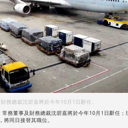
泰財務總裁沈碧嘉將於今年10月1日辭任。
宣布，常務董事及財務總裁沈碧嘉將於今年10月1日辭任
馬嘉俊，將同日接替其職位。