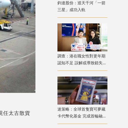
鈞達股份：巡天千河「一箭
三星」成功入軌
調查：港在職女性對更年期
認知不足 誤解或導致錯失
「黃金預防期」
迷策略：全球首隻寶可夢藏
；現任太古散貨
卡代幣化基金 完成首輪融資
兼獲超購