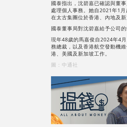
國泰指出，沈碧嘉已確認與董事
處理個人事務。她自2021年1
在太古集團位於香港、內地及新
國泰董事局對沈碧嘉給予公司的
現年48歲的馬嘉俊自2024年
務總裁，以及香港航空發動機維
港、美國及新加坡工作。
圖：中通社