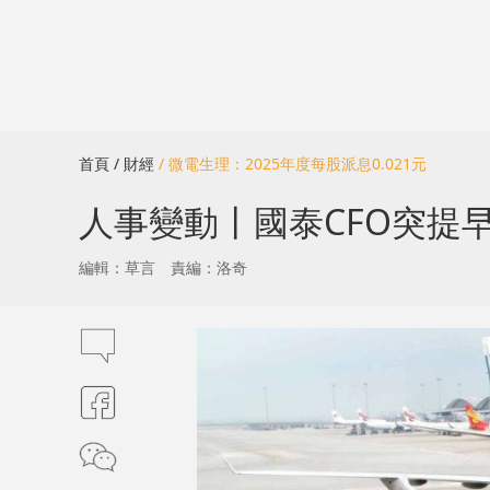
首頁
/ 財經
/ 微電生理：2025年度每股派息0.021元
人事變動丨國泰CFO突提早
編輯：草言
責編：洛奇