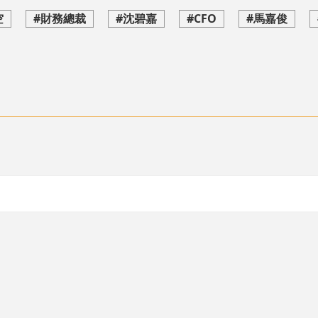
空
#財務總裁
#沈碧嘉
#CFO
#馬嘉俊