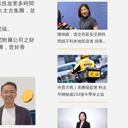
以投放更多時間
加入太古集團，並
祝福。
陳翊庭：港交所延長交易時
間附屬公司之財
間或不利本地投資者 排隊上
團，曾於香
市公司數量創新高
外賣大戰丨美團發盈警 料去
年轉蝕逾233億今季未止血