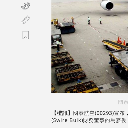
國
【橙訊】
國泰航空(00293)
(Swire Bulk)財務董事的