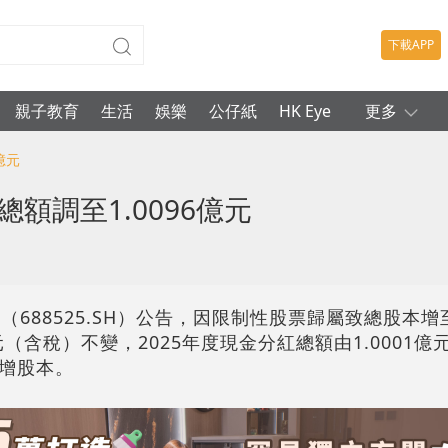
下載APP
親子教育
生活
娛樂
公仔紙
HK Eye
更多
億元
額調至1.0096億元
88525.SH）公告，因限制性股票歸屬致總股本增至471
元（含稅）不變，2025年度現金分紅總額由1.0001億元
增股本。