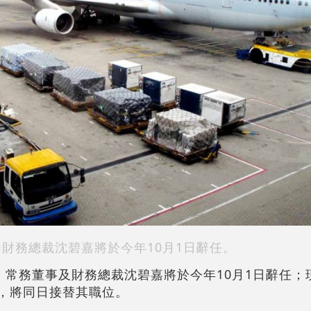
泰財務總裁沈碧嘉將於今年10月1日辭任。
宣布，常務董事及財務總裁沈碧嘉將於今年10月1日辭任
馬嘉俊，將同日接替其職位。