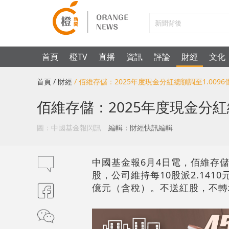
首頁
橙TV
直播
資訊
評論
財經
文化
首頁
/ 財經
/ 佰維存儲：2025年度現金分紅總額調至1.0096
佰維存儲：2025年度現金分紅總
圖：中國基金報閃訊
編輯：財經快訊編輯
中國基金報6月4日電，佰維存儲（6
股，公司維持每10股派2.1410
億元（含稅）。不送紅股，不轉