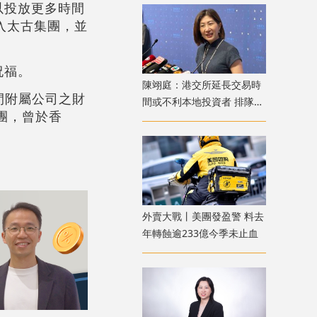
以投放更多時間
加入太古集團，並
祝福。
陳翊庭：港交所延長交易時
間附屬公司之財
間或不利本地投資者 排隊上
團，曾於香
市公司數量創新高
外賣大戰丨美團發盈警 料去
年轉蝕逾233億今季未止血