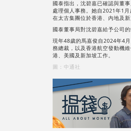
國泰指出，沈碧嘉已確認與董事
處理個人事務。她自2021年1
在太古集團位於香港、內地及新
國泰董事局對沈碧嘉給予公司的
現年48歲的馬嘉俊自2024年
務總裁，以及香港航空發動機維
港、美國及新加坡工作。
圖：中通社