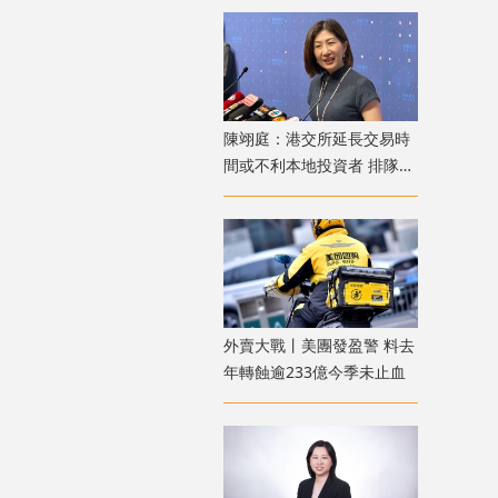
陳翊庭：港交所延長交易時
間或不利本地投資者 排隊上
市公司數量創新高
外賣大戰丨美團發盈警 料去
年轉蝕逾233億今季未止血