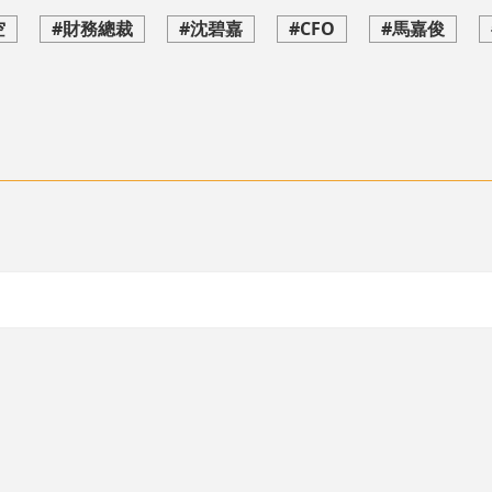
空
#財務總裁
#沈碧嘉
#CFO
#馬嘉俊