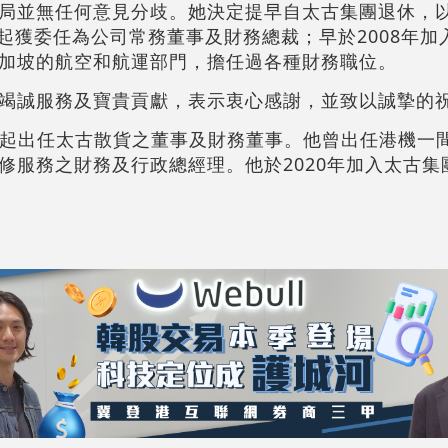
局並無任何意見分歧。她決定提早自太古集團退休，
月起獲委任為公司常務董事及財務總裁；早於2008年
加坡的航空和航運部門，擔任過各種財務職位。
竭誠服務及寶貴貢獻，表示衷心感謝，並致以誠摯的
4月起出任太古散貨之董事及財務董事。他曾出任港機一
修服務之財務及行政總經理。他於2020年加入太古集