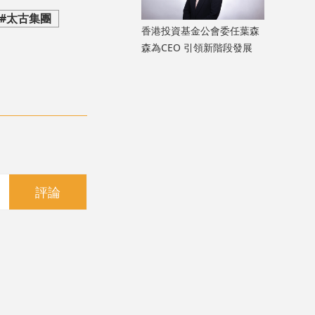
#太古集團
香港投資基金公會委任葉森
森為CEO 引領新階段發展
評論