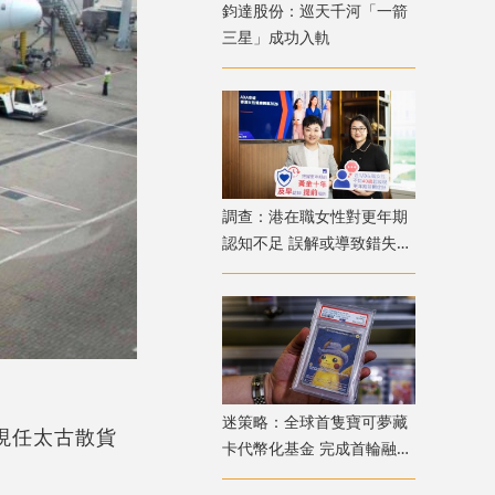
鈞達股份：巡天千河「一箭
三星」成功入軌
調查：港在職女性對更年期
認知不足 誤解或導致錯失
「黃金預防期」
迷策略：全球首隻寶可夢藏
；現任太古散貨
卡代幣化基金 完成首輪融資
兼獲超購