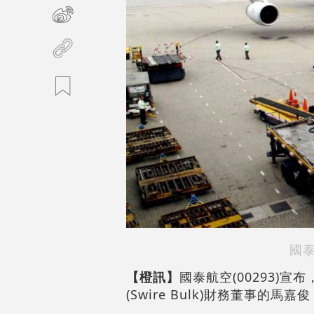
國
【橙訊】
國泰航空(00293)
(Swire Bulk)財務董事的