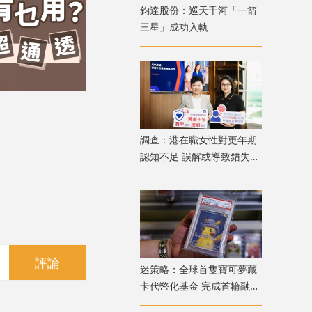
鈞達股份：巡天千河「一箭
三星」成功入軌
調查：港在職女性對更年期
認知不足 誤解或導致錯失
「黃金預防期」
評論
迷策略：全球首隻寶可夢藏
卡代幣化基金 完成首輪融資
兼獲超購