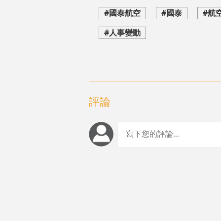
#國泰航空
#國泰
#航
#人事變動
評論