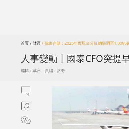
首頁
/ 財經
/ 佰維存儲：2025年度現金分紅總額調至1.0096
人事變動丨國泰CFO突提早
編輯：草言
責編：洛奇