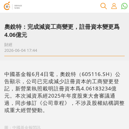
奧銳特：完成減資工商變更，註冊資本變更爲
4.06億元
財經
2026-06-04 17:44
中國基金報6月4日電，奧銳特（605116.SH）公
告顯示，公司已完成減少註冊資本的工商變更登
記，新營業執照載明註冊資本爲4.06183234億
元。本次減資系經2025年年度股東大會審議通
過，同步修訂《公司章程》，不涉及股權結構調整
或重大經營變動。
圖：中國基金報閃訊