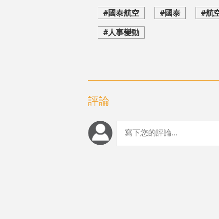
#國泰航空
#國泰
#航
#人事變動
評論