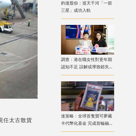
鈞達股份：巡天千河「一箭
三星」成功入軌
調查：港在職女性對更年期
認知不足 誤解或導致錯失
「黃金預防期」
迷策略：全球首隻寶可夢藏
；現任太古散貨
卡代幣化基金 完成首輪融資
兼獲超購