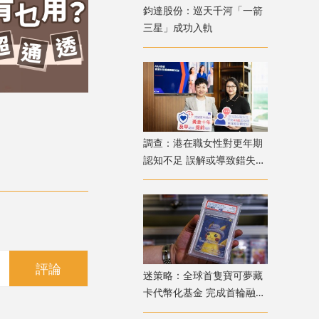
鈞達股份：巡天千河「一箭
三星」成功入軌
調查：港在職女性對更年期
認知不足 誤解或導致錯失
「黃金預防期」
評論
迷策略：全球首隻寶可夢藏
卡代幣化基金 完成首輪融資
兼獲超購