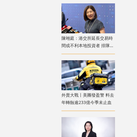
陳翊庭：港交所延長交易時
間或不利本地投資者 排隊上
市公司數量創新高
外賣大戰丨美團發盈警 料去
年轉蝕逾233億今季未止血