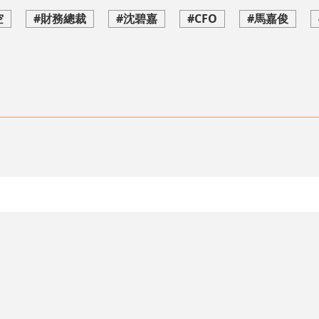
空
#財務總裁
#沈碧嘉
#CFO
#馬嘉俊