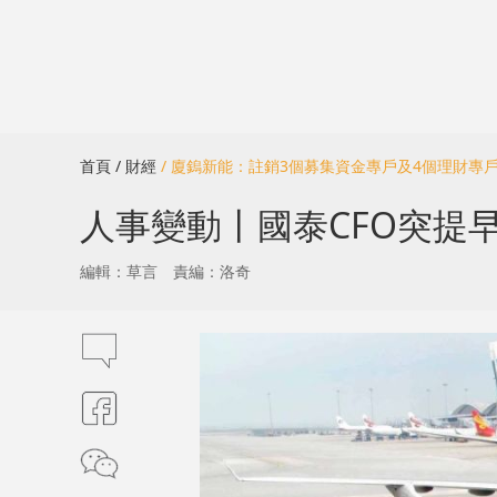
首頁
/ 財經
/ 廈鎢新能：註銷3個募集資金專戶及4個理財專
人事變動丨國泰CFO突提早
編輯：草言
責編：洛奇