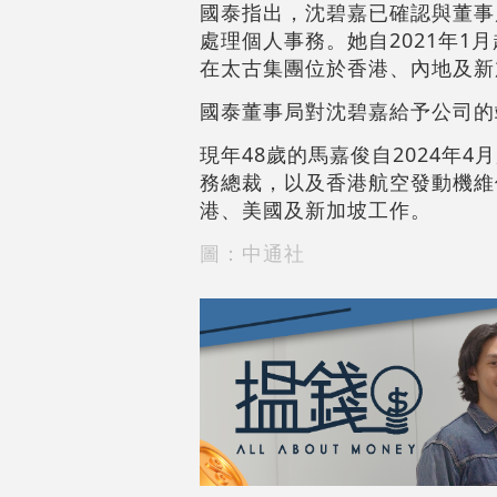
國泰指出，沈碧嘉已確認與董事
處理個人事務。她自2021年1
在太古集團位於香港、內地及新
國泰董事局對沈碧嘉給予公司的
現年48歲的馬嘉俊自2024年
務總裁，以及香港航空發動機維
港、美國及新加坡工作。
圖：中通社