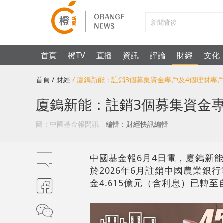
首頁
橙TV
直播
資訊
評論
財經
文化
首頁
/ 財經
/ 廈鎢新能：註銷3個募集資金專戶及4個理財專
廈鎢新能：註銷3個募集資金
圖：中國基金報閃訊
編輯：財經快訊編輯
中國基金報6月4日電，廈鎢新能
於2026年6月註銷中國農業銀
金4.615億元（含利息）已轉