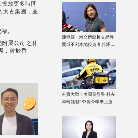
以投放更多時間
加入太古集團，並
祝福。
陳翊庭：港交所延長交易時
間附屬公司之財
間或不利本地投資者 排隊上
團，曾於香
市公司數量創新高
外賣大戰丨美團發盈警 料去
年轉蝕逾233億今季未止血