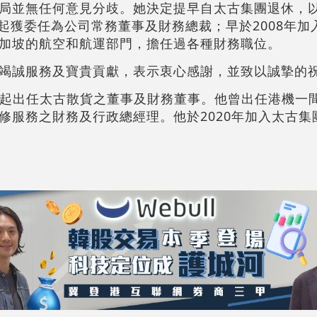
局並無任何意見分歧。她決定提早自太古集團退休，
月起獲委任為公司常務董事及財務總裁；早於2008年
加坡的航空和航運部門，擔任過各種財務職位。
竭誠服務及寶貴貢獻，表示衷心感謝，並致以誠摯的
4月起出任太古散貨之董事及財務董事。他曾出任港機一
修服務之財務及行政總經理。他於2020年加入太古集