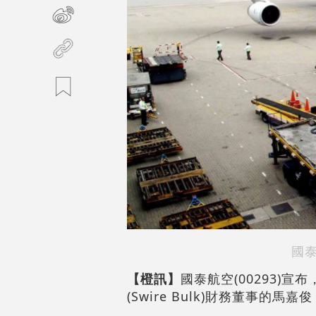
國
【橙訊】
國泰航空(00293)
(Swire Bulk)財務董事的