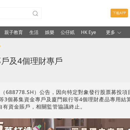
下載APP
親子教育
生活
娛樂
公仔紙
HK Eye
更多
戶
專戶及4個理財專戶
（688778.SH）公告，因向特定對象發行股票募投
行等3個募集資金專戶及廈門銀行等4個理財產品專用結
至自有資金賬戶，相關監管協議終止。