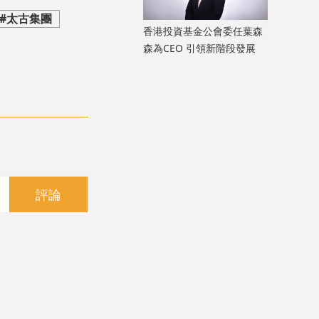
#太古集團
香港投資基金公會委任葉森
森為CEO 引領新階段發展
評論