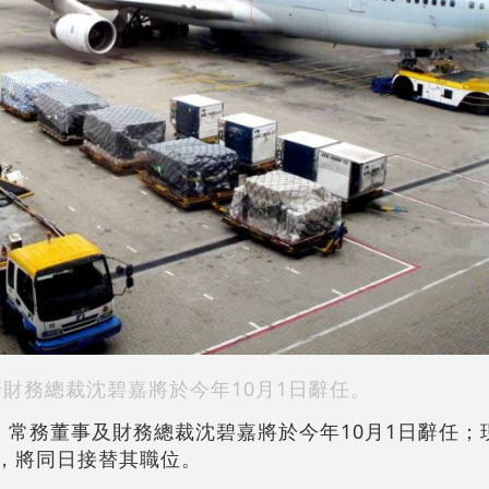
泰財務總裁沈碧嘉將於今年10月1日辭任。
宣布，常務董事及財務總裁沈碧嘉將於今年10月1日辭任
馬嘉俊，將同日接替其職位。