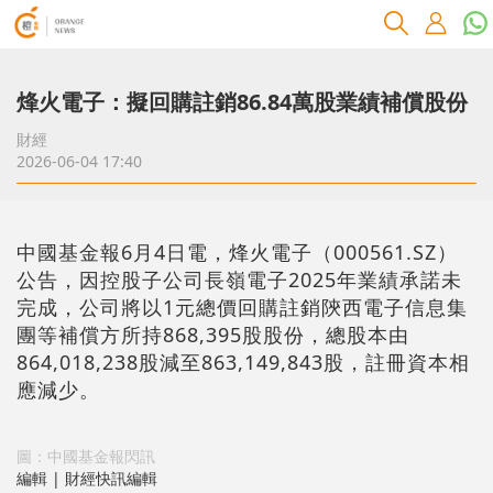
烽火電子：擬回購註銷86.84萬股業績補償股份
財經
2026-06-04 17:40
中國基金報6月4日電，烽火電子（000561.SZ）
公告，因控股子公司長嶺電子2025年業績承諾未
完成，公司將以1元總價回購註銷陝西電子信息集
團等補償方所持868,395股股份，總股本由
864,018,238股減至863,149,843股，註冊資本相
應減少。
圖：中國基金報閃訊
編輯 | 財經快訊編輯