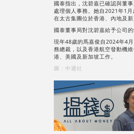
國泰指出，沈碧嘉已確認與董事
處理個人事務。她自2021年1
在太古集團位於香港、內地及新
國泰董事局對沈碧嘉給予公司的
現年48歲的馬嘉俊自2024年
務總裁，以及香港航空發動機維
港、美國及新加坡工作。
圖：中通社