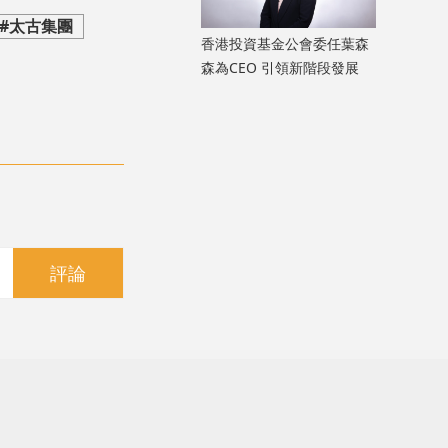
#太古集團
香港投資基金公會委任葉森
森為CEO 引領新階段發展
評論