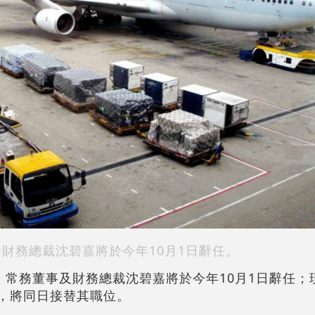
泰財務總裁沈碧嘉將於今年10月1日辭任。
宣布，常務董事及財務總裁沈碧嘉將於今年10月1日辭任
馬嘉俊，將同日接替其職位。