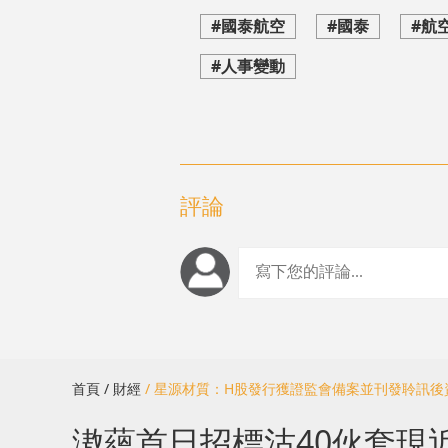
#國泰航空
#國泰
#航
#人事變動
評論
首頁
/ 財經
/ 星源材質：H股發行獲證監會備案並刊發聆訊後
滶蘊首日招標沽40伙套現近2