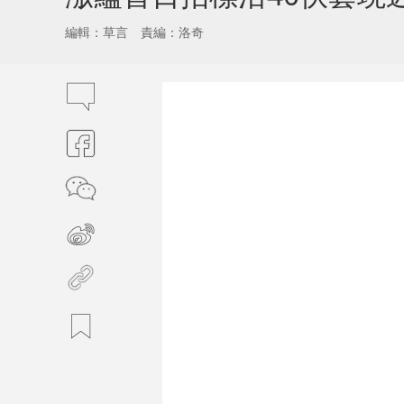
編輯：草言
責編：洛奇