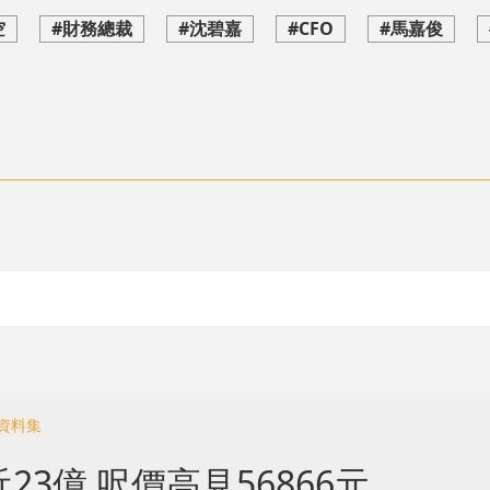
空
#財務總裁
#沈碧嘉
#CFO
#馬嘉俊
資料集
3億 呎價高見56866元