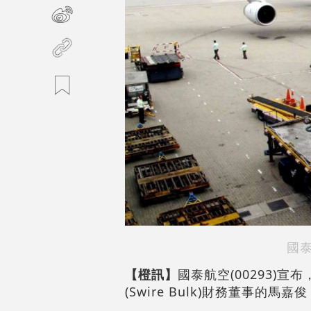
國
【橙訊】
國泰航空(00293)
(Swire Bulk)財務董事的