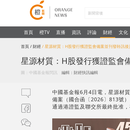
首頁
橙TV
直播
資訊
評論
財經
文化
首頁
/ 財經
/ 星源材質：H股發行獲證監會備案並刊發聆訊後
星源材質：H股發行獲證監會
圖：中國基金報閃訊
編輯：財經快訊編輯
中國基金報6月4日電，星源材質（
備案（國合函〔2026〕813
通過港證監及聯交所最終批准，