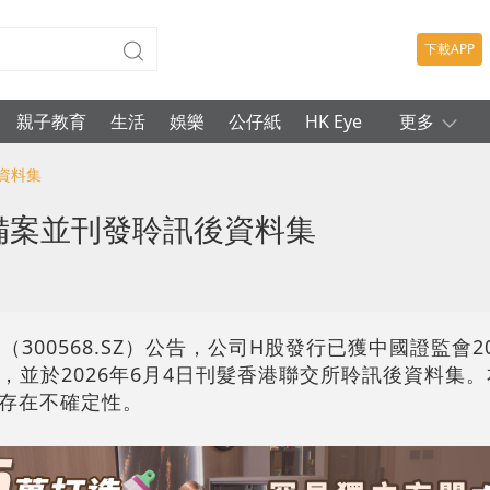
下載APP
親子教育
生活
娛樂
公仔紙
HK Eye
更多
資料集
備案並刊發聆訊後資料集
300568.SZ）公告，公司H股發行已獲中國證監會20
號），並於2026年6月4日刊髮香港聯交所聆訊後資料集
存在不確定性。