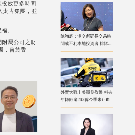
以投放更多時間
加入太古集團，並
祝福。
陳翊庭：港交所延長交易時
間附屬公司之財
間或不利本地投資者 排隊上
團，曾於香
市公司數量創新高
外賣大戰丨美團發盈警 料去
年轉蝕逾233億今季未止血