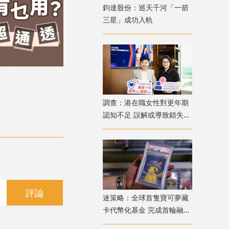
鈞達股份：巡天千河「一箭
三星」成功入軌
調查：港在職女性對更年期
認知不足 誤解或導致錯失
「黃金預防期」
評論
迷策略：全球首隻寶可夢藏
卡代幣化基金 完成首輪融資
兼獲超購