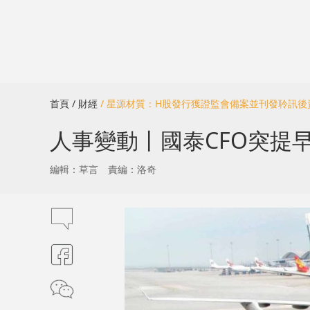
首頁
/ 財經
/ 星源材質：H股發行獲證監會備案並刊發聆訊後
人事變動丨國泰CFO突提早
編輯：草言
責編：洛奇