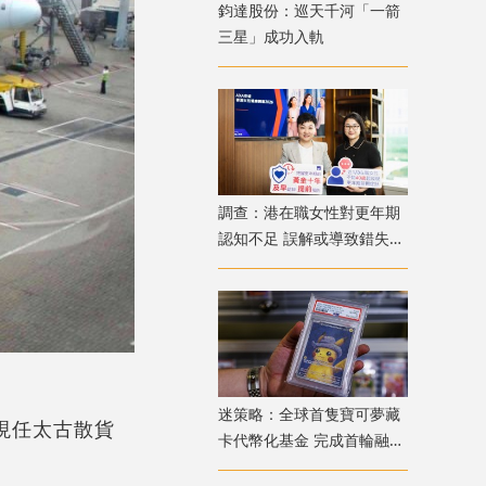
鈞達股份：巡天千河「一箭
三星」成功入軌
調查：港在職女性對更年期
認知不足 誤解或導致錯失
「黃金預防期」
迷策略：全球首隻寶可夢藏
；現任太古散貨
卡代幣化基金 完成首輪融資
兼獲超購