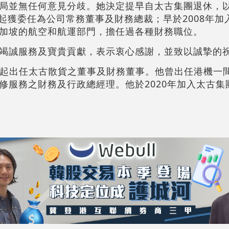
局並無任何意見分歧。她決定提早自太古集團退休，
月起獲委任為公司常務董事及財務總裁；早於2008年
加坡的航空和航運部門，擔任過各種財務職位。
竭誠服務及寶貴貢獻，表示衷心感謝，並致以誠摯的
4月起出任太古散貨之董事及財務董事。他曾出任港機一
修服務之財務及行政總經理。他於2020年加入太古集