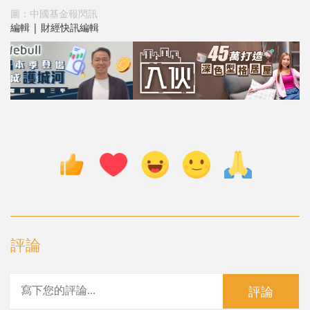
圖：中國基金報閃訊
編輯 | 財經快訊編輯
評論
評論