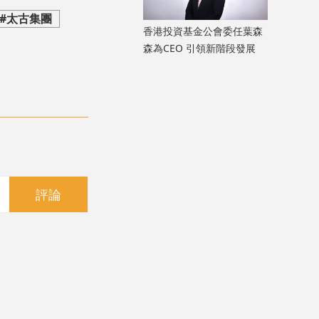
#太古集團
香港投資基金公會委任葉森
森為CEO 引領新階段發展
評論