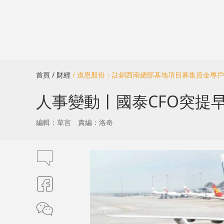
首頁
/ 財經
/ 道恩股份：註銷西南總部基地項目募集資金專戶
人事變動丨國泰CFO突提早
編輯：草言
責編：洛奇