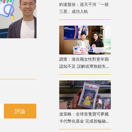
鈞達股份：巡天千河「一箭
三星」成功入軌
調查：港在職女性對更年期
認知不足 誤解或導致錯失
「黃金預防期」
評論
迷策略：全球首隻寶可夢藏
卡代幣化基金 完成首輪融資
兼獲超購