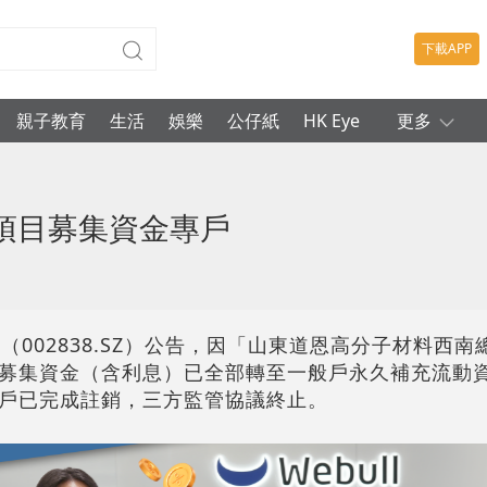
下載APP
親子教育
生活
娛樂
公仔紙
HK Eye
更多
項目募集資金專戶
（002838.SZ）公告，因「山東道恩高分子材料西
募集資金（含利息）已全部轉至一般戶永久補充流動
戶已完成註銷，三方監管協議終止。