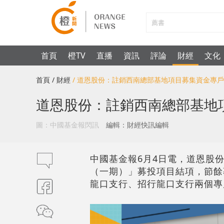
首頁
橙TV
直播
資訊
評論
財經
文化
首頁
/ 財經
/ 道恩股份：註銷西南總部基地項目募集資金專戶
道恩股份：註銷西南總部基地
圖：中國基金報閃訊
編輯：財經快訊編輯
中國基金報6月4日電，道恩股份
（一期）」募投項目結項，節餘
龍口支行、招行龍口支行兩個專