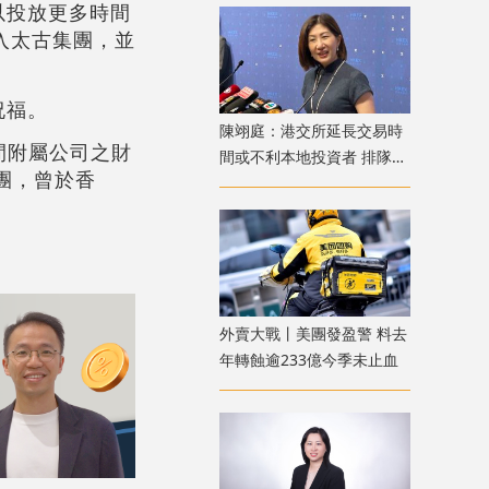
以投放更多時間
加入太古集團，並
祝福。
陳翊庭：港交所延長交易時
間附屬公司之財
間或不利本地投資者 排隊上
團，曾於香
市公司數量創新高
外賣大戰丨美團發盈警 料去
年轉蝕逾233億今季未止血