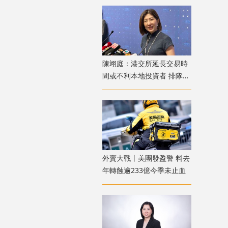
陳翊庭：港交所延長交易時
間或不利本地投資者 排隊上
市公司數量創新高
外賣大戰丨美團發盈警 料去
年轉蝕逾233億今季未止血