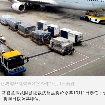
泰財務總裁沈碧嘉將於今年10月1日辭任。
宣布，常務董事及財務總裁沈碧嘉將於今年10月1日辭任
馬嘉俊，將同日接替其職位。