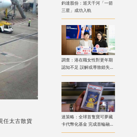
鈞達股份：巡天千河「一箭
三星」成功入軌
調查：港在職女性對更年期
認知不足 誤解或導致錯失
「黃金預防期」
迷策略：全球首隻寶可夢藏
；現任太古散貨
卡代幣化基金 完成首輪融資
兼獲超購