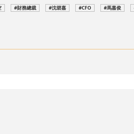
空
#財務總裁
#沈碧嘉
#CFO
#馬嘉俊