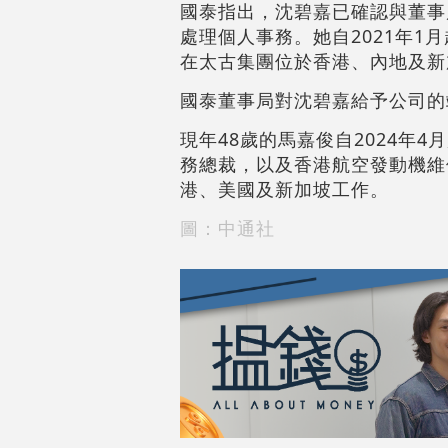
國泰指出，沈碧嘉已確認與董事
處理個人事務。她自2021年1
在太古集團位於香港、內地及新
國泰董事局對沈碧嘉給予公司的
現年48歲的馬嘉俊自2024年
務總裁，以及香港航空發動機維
港、美國及新加坡工作。
圖：中通社