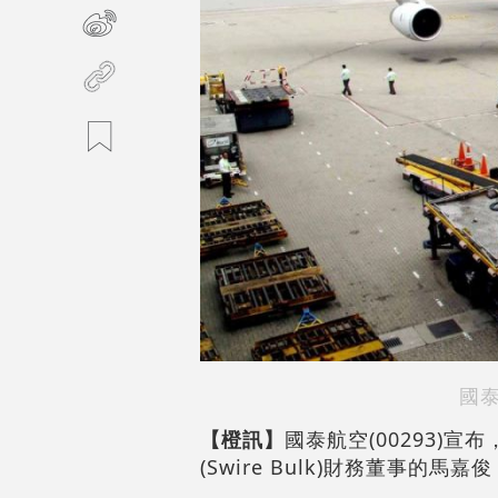
國
【橙訊】
國泰航空(00293)
(Swire Bulk)財務董事的