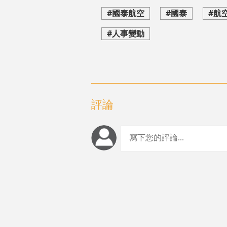
#國泰航空
#國泰
#航
#人事變動
評論