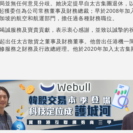
局並無任何意見分歧。她決定提早自太古集團退休，
月起獲委任為公司常務董事及財務總裁；早於2008年
加坡的航空和航運部門，擔任過各種財務職位。
竭誠服務及寶貴貢獻，表示衷心感謝，並致以誠摯的
4月起出任太古散貨之董事及財務董事。他曾出任港機一
修服務之財務及行政總經理。他於2020年加入太古集