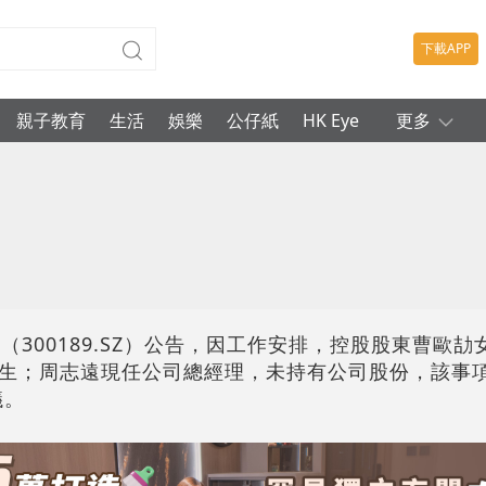
下載APP
親子教育
生活
娛樂
公仔紙
HK Eye
更多
（300189.SZ）公告，因工作安排，控股股東曹歐
生；周志遠現任公司總經理，未持有公司股份，該事
議。