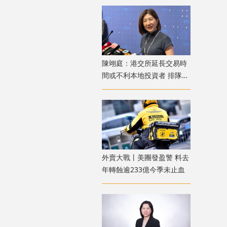
陳翊庭：港交所延長交易時
間或不利本地投資者 排隊上
市公司數量創新高
外賣大戰丨美團發盈警 料去
年轉蝕逾233億今季未止血