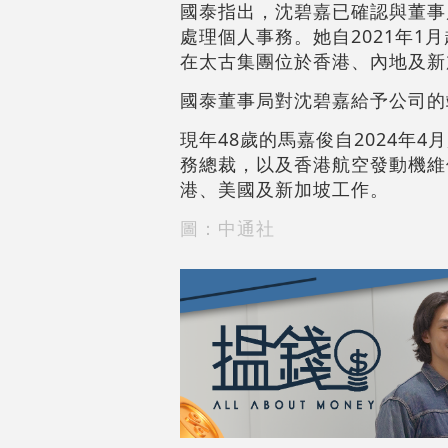
國泰指出，沈碧嘉已確認與董事
處理個人事務。她自2021年1
在太古集團位於香港、內地及新
國泰董事局對沈碧嘉給予公司的
現年48歲的馬嘉俊自2024年
務總裁，以及香港航空發動機維
港、美國及新加坡工作。
圖：中通社