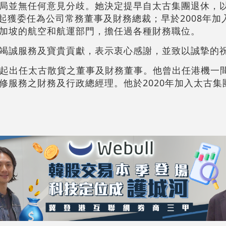
局並無任何意見分歧。她決定提早自太古集團退休，
月起獲委任為公司常務董事及財務總裁；早於2008年
加坡的航空和航運部門，擔任過各種財務職位。
竭誠服務及寶貴貢獻，表示衷心感謝，並致以誠摯的
4月起出任太古散貨之董事及財務董事。他曾出任港機一
修服務之財務及行政總經理。他於2020年加入太古集