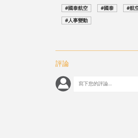
#國泰航空
#國泰
#航
#人事變動
評論