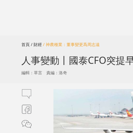
首頁
/ 財經
/ 神農種業：董事變更爲周志遠
人事變動丨國泰CFO突提早
編輯：草言
責編：洛奇