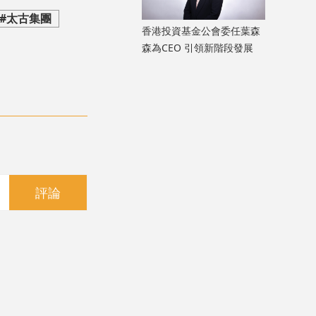
#太古集團
香港投資基金公會委任葉森
森為CEO 引領新階段發展
評論