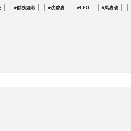
空
#財務總裁
#沈碧嘉
#CFO
#馬嘉俊