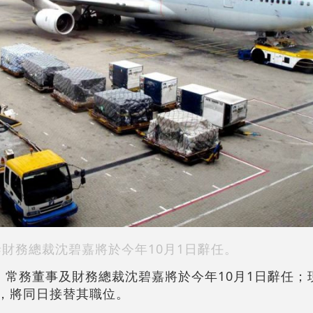
泰財務總裁沈碧嘉將於今年10月1日辭任。
宣布，常務董事及財務總裁沈碧嘉將於今年10月1日辭任
馬嘉俊，將同日接替其職位。