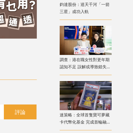
鈞達股份：巡天千河「一箭
三星」成功入軌
調查：港在職女性對更年期
認知不足 誤解或導致錯失
「黃金預防期」
評論
迷策略：全球首隻寶可夢藏
卡代幣化基金 完成首輪融資
兼獲超購