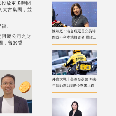
以投放更多時間
加入太古集團，並
祝福。
陳翊庭：港交所延長交易時
間附屬公司之財
間或不利本地投資者 排隊上
團，曾於香
市公司數量創新高
外賣大戰丨美團發盈警 料去
年轉蝕逾233億今季未止血