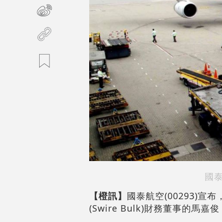
國
【橙訊】
國泰航空(00293)
(Swire Bulk)財務董事的