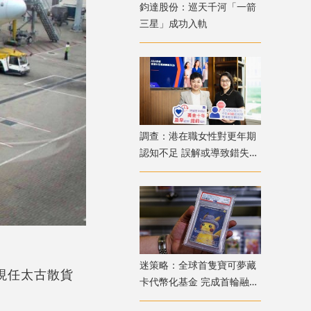
鈞達股份：巡天千河「一箭
三星」成功入軌
調查：港在職女性對更年期
認知不足 誤解或導致錯失
「黃金預防期」
迷策略：全球首隻寶可夢藏
；現任太古散貨
卡代幣化基金 完成首輪融資
兼獲超購