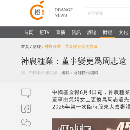
首頁
橙TV
直播
資訊
評論
財經
文化
首頁
/ 財經
/ 神農種業：董事變更爲周志遠
神農種業：董事變更爲周志遠
圖：中國基金報閃訊
編輯：財經快訊編輯
中國基金報6月4日電，神農種業
董事由吳娟女士更換爲周志遠先
2026年第一次臨時股東大會審