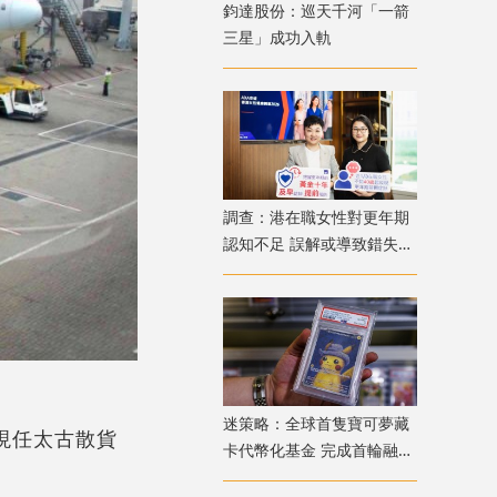
鈞達股份：巡天千河「一箭
三星」成功入軌
調查：港在職女性對更年期
認知不足 誤解或導致錯失
「黃金預防期」
迷策略：全球首隻寶可夢藏
；現任太古散貨
卡代幣化基金 完成首輪融資
兼獲超購