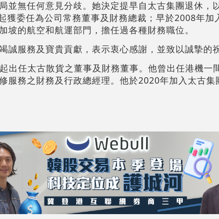
局並無任何意見分歧。她決定提早自太古集團退休，
月起獲委任為公司常務董事及財務總裁；早於2008年
加坡的航空和航運部門，擔任過各種財務職位。
竭誠服務及寶貴貢獻，表示衷心感謝，並致以誠摯的
4月起出任太古散貨之董事及財務董事。他曾出任港機一
修服務之財務及行政總經理。他於2020年加入太古集