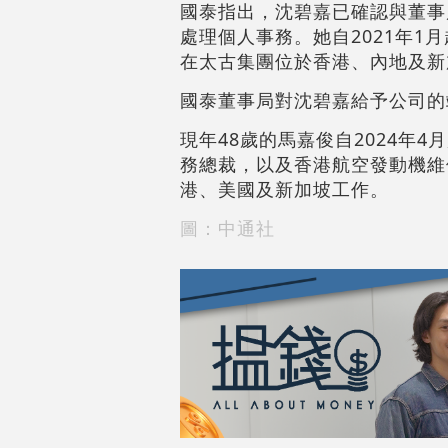
國泰指出，沈碧嘉已確認與董事
處理個人事務。她自2021年1
在太古集團位於香港、內地及新
國泰董事局對沈碧嘉給予公司的
現年48歲的馬嘉俊自2024年
務總裁，以及香港航空發動機維
港、美國及新加坡工作。
圖：中通社