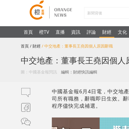
首頁
橙TV
直播
資訊
評論
財經
文化
首頁
/ 財經
/ 中交地產：董事長王堯因個人原因辭職
中交地產：董事長王堯因個人
圖：中國基金報閃訊
編輯：財經快訊編輯
中國基金報6月4日電，中交地產
司所有職務，辭職即日生效。辭
程序儘快完成補選。