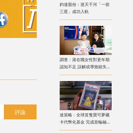
鈞達股份：巡天千河「一箭
三星」成功入軌
調查：港在職女性對更年期
認知不足 誤解或導致錯失
「黃金預防期」
評論
迷策略：全球首隻寶可夢藏
卡代幣化基金 完成首輪融資
兼獲超購