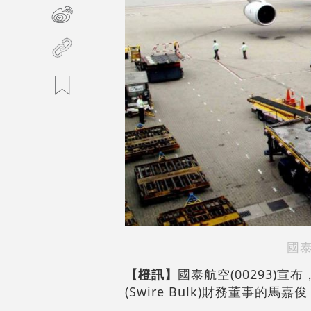
國
【橙訊】
國泰航空(00293)
(Swire Bulk)財務董事的