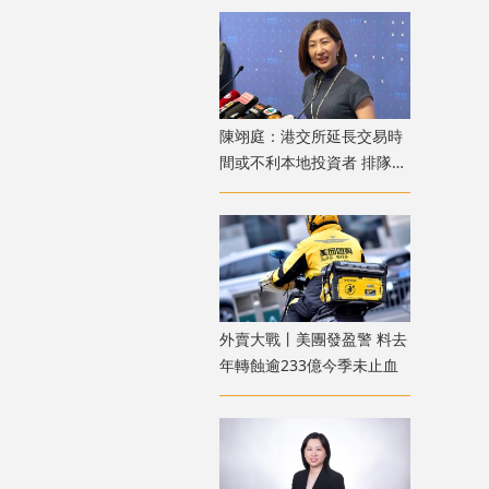
陳翊庭：港交所延長交易時
間或不利本地投資者 排隊上
市公司數量創新高
外賣大戰丨美團發盈警 料去
年轉蝕逾233億今季未止血