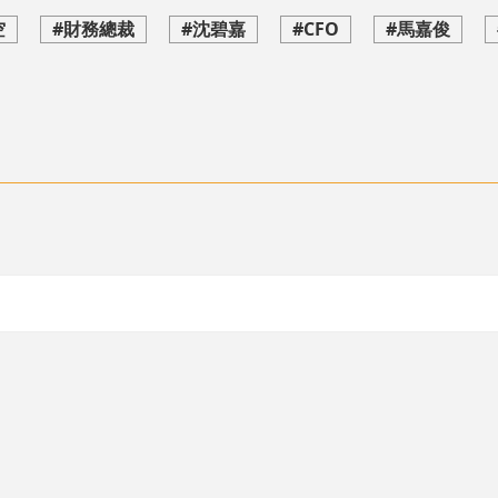
空
#財務總裁
#沈碧嘉
#CFO
#馬嘉俊