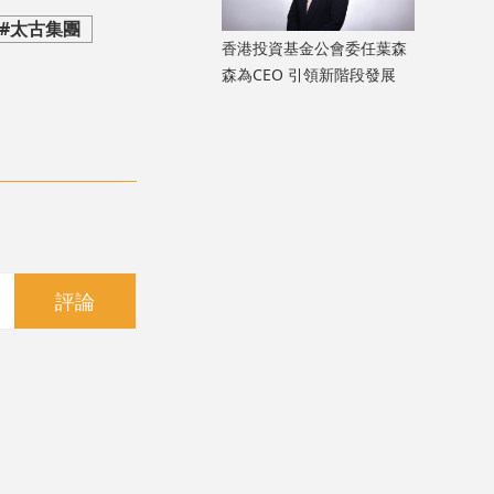
#太古集團
香港投資基金公會委任葉森
森為CEO 引領新階段發展
評論