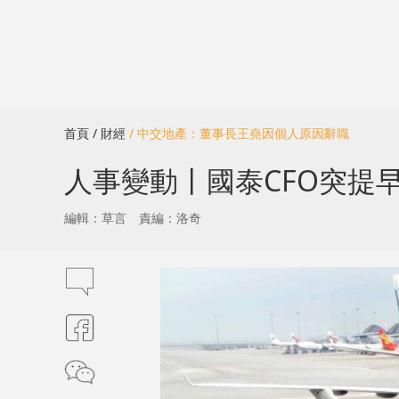
首頁
/ 財經
/ 中交地產：董事長王堯因個人原因辭職
人事變動丨國泰CFO突提早
編輯：草言
責編：洛奇