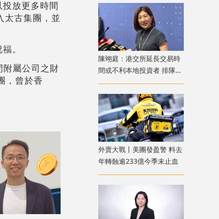
以投放更多時間
加入太古集團，並
祝福。
陳翊庭：港交所延長交易時
間附屬公司之財
間或不利本地投資者 排隊上
團，曾於香
市公司數量創新高
外賣大戰丨美團發盈警 料去
年轉蝕逾233億今季未止血