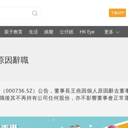
下載APP
親子教育
生活
娛樂
公仔紙
HK Eye
更多
原因辭職
（000736.SZ）公告，董事長王堯因個人原因辭去
職後其不再持有公司任何股份，亦不影響董事會正常