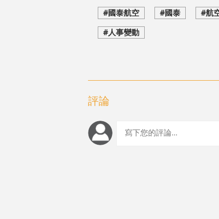
#國泰航空
#國泰
#航
#人事變動
評論