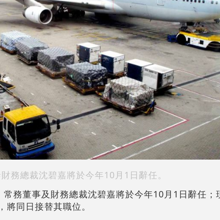
泰財務總裁沈碧嘉將於今年10月1日辭任。
宣布，常務董事及財務總裁沈碧嘉將於今年10月1日辭任
馬嘉俊，將同日接替其職位。