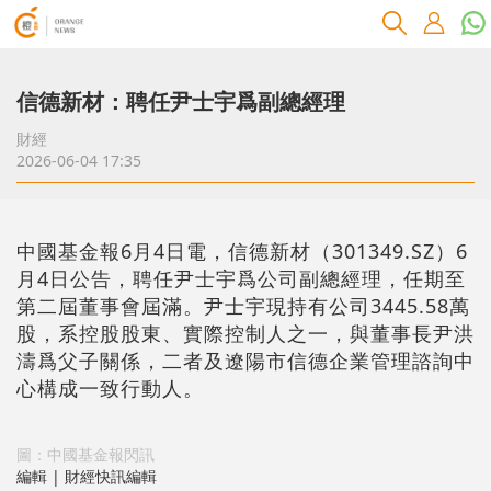
信德新材：聘任尹士宇爲副總經理
財經
2026-06-04 17:35
中國基金報6月4日電，信德新材（301349.SZ）6
月4日公告，聘任尹士宇爲公司副總經理，任期至
第二屆董事會屆滿。尹士宇現持有公司3445.58萬
股，系控股股東、實際控制人之一，與董事長尹洪
濤爲父子關係，二者及遼陽市信德企業管理諮詢中
心構成一致行動人。
圖：中國基金報閃訊
編輯 | 財經快訊編輯