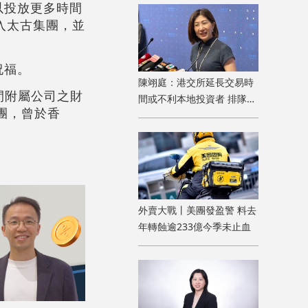
以投放更多時間
加入太古集團，並
祝福。
陳翊庭：港交所延長交易時
間附屬公司之財
間或不利本地投資者 排隊上
團，曾於香
市公司數量創新高
外賣大戰丨美團發盈警 料去
年轉蝕逾233億今季未止血