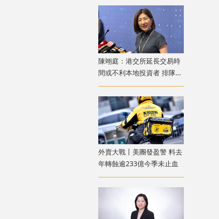
陳翊庭：港交所延長交易時
間或不利本地投資者 排隊上
市公司數量創新高
外賣大戰丨美團發盈警 料去
年轉蝕逾233億今季未止血