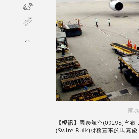
國
【橙訊】
國泰航空(00293)
(Swire Bulk)財務董事的