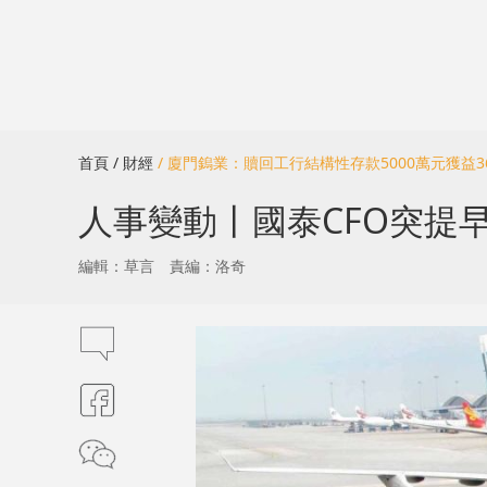
首頁
/ 財經
/ 廈門鎢業：贖回工行結構性存款5000萬元獲益3
人事變動丨國泰CFO突提早
編輯：草言
責編：洛奇