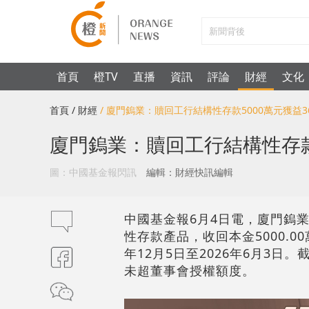
首頁
橙TV
直播
資訊
評論
財經
文化
首頁
/ 財經
/ 廈門鎢業：贖回工行結構性存款5000萬元獲益3
廈門鎢業：贖回工行結構性存款
圖：中國基金報閃訊
編輯：財經快訊編輯
中國基金報6月4日電，廈門鎢業（
性存款產品，收回本金5000.0
年12月5日至2026年6月3日
未超董事會授權額度。