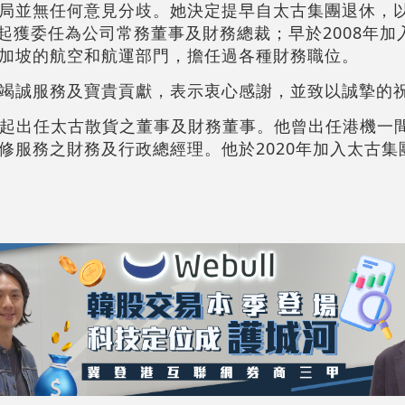
局並無任何意見分歧。她決定提早自太古集團退休，
月起獲委任為公司常務董事及財務總裁；早於2008年
加坡的航空和航運部門，擔任過各種財務職位。
竭誠服務及寶貴貢獻，表示衷心感謝，並致以誠摯的
4月起出任太古散貨之董事及財務董事。他曾出任港機一
修服務之財務及行政總經理。他於2020年加入太古集