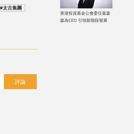
#太古集團
香港投資基金公會委任葉森
森為CEO 引領新階段發展
評論