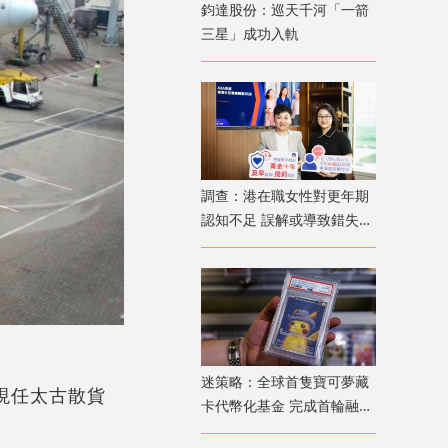
鈞達股份：巡天千河「一箭
三星」成功入軌
調查：港在職女性對更年期
認知不足 誤解或導致錯失
「黃金預防期」
迷策略：全球首隻寶可夢藏
；現任太古散貨
卡代幣化基金 完成首輪融資
兼獲超購