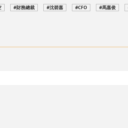
空
#財務總裁
#沈碧嘉
#CFO
#馬嘉俊