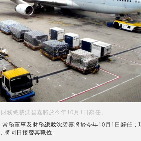
泰財務總裁沈碧嘉將於今年10月1日辭任。
宣布，常務董事及財務總裁沈碧嘉將於今年10月1日辭任
馬嘉俊，將同日接替其職位。