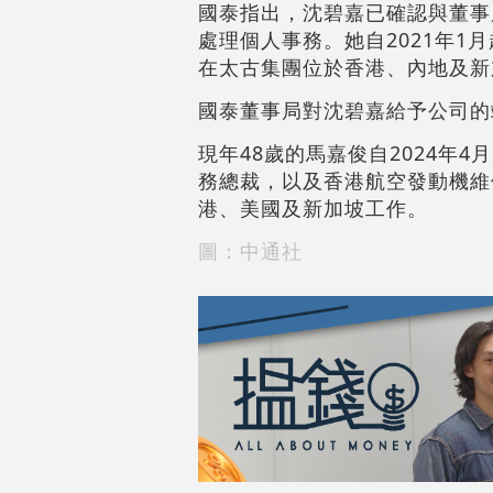
國泰指出，沈碧嘉已確認與董事
處理個人事務。她自2021年1
在太古集團位於香港、內地及新
國泰董事局對沈碧嘉給予公司的
現年48歲的馬嘉俊自2024年
務總裁，以及香港航空發動機維
港、美國及新加坡工作。
圖：中通社