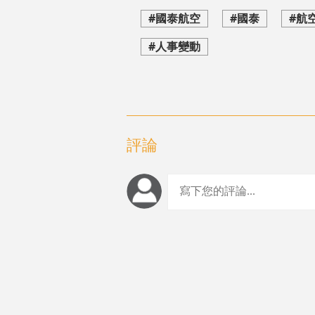
#國泰航空
#國泰
#航
#人事變動
評論