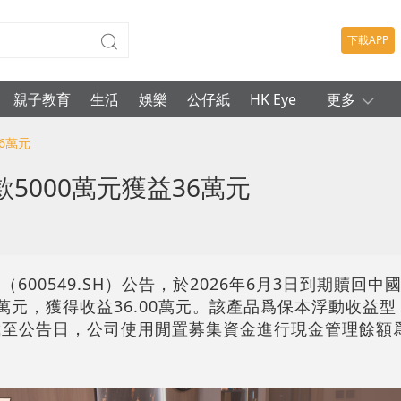
下載APP
親子教育
生活
娛樂
公仔紙
HK Eye
更多
6萬元
5000萬元獲益36萬元
600549.SH）公告，於2026年6月3日到期贖回
0萬元，獲得收益36.00萬元。該產品爲保本浮動收益型
。截至公告日，公司使用閒置募集資金進行現金管理餘額爲