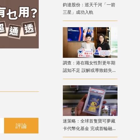
鈞達股份：巡天千河「一箭
三星」成功入軌
調查：港在職女性對更年期
認知不足 誤解或導致錯失
「黃金預防期」
迷策略：全球首隻寶可夢藏
評論
卡代幣化基金 完成首輪融資
兼獲超購