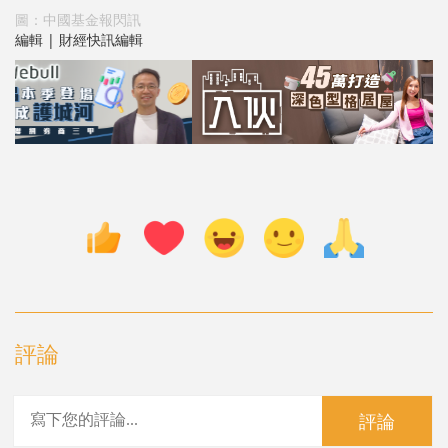
圖：中國基金報閃訊
編輯 | 財經快訊編輯
評論
評論