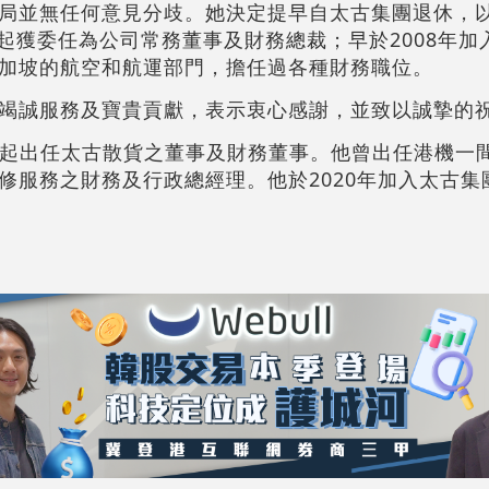
局並無任何意見分歧。她決定提早自太古集團退休，
月起獲委任為公司常務董事及財務總裁；早於2008年
加坡的航空和航運部門，擔任過各種財務職位。
竭誠服務及寶貴貢獻，表示衷心感謝，並致以誠摯的
4月起出任太古散貨之董事及財務董事。他曾出任港機一
修服務之財務及行政總經理。他於2020年加入太古集