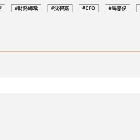
空
#財務總裁
#沈碧嘉
#CFO
#馬嘉俊