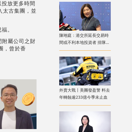
以投放更多時間
加入太古集團，並
祝福。
陳翊庭：港交所延長交易時
間附屬公司之財
間或不利本地投資者 排隊上
團，曾於香
市公司數量創新高
外賣大戰丨美團發盈警 料去
年轉蝕逾233億今季未止血