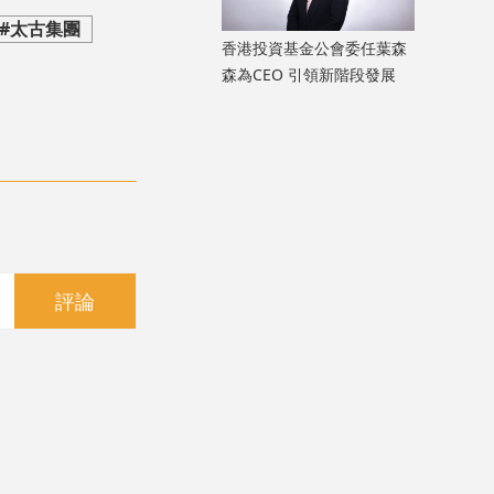
#太古集團
香港投資基金公會委任葉森
森為CEO 引領新階段發展
評論