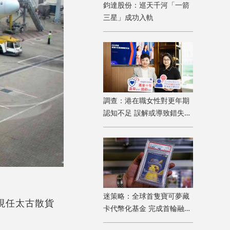
鈞達股份：巡天千河「一箭
三星」成功入軌
調查：港在職女性對更年期
認知不足 誤解或導致錯失
「黃金預防期」
迷策略：全球首隻寶可夢藏
；現任太古散貨
卡代幣化基金 完成首輪融資
兼獲超購