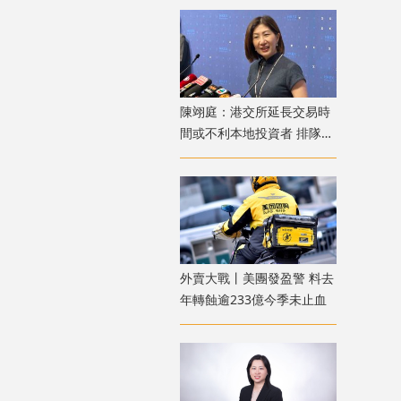
陳翊庭：港交所延長交易時
間或不利本地投資者 排隊上
市公司數量創新高
外賣大戰丨美團發盈警 料去
年轉蝕逾233億今季未止血