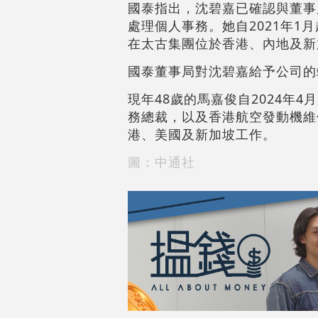
國泰指出，沈碧嘉已確認與董事
處理個人事務。她自2021年1
在太古集團位於香港、內地及新
國泰董事局對沈碧嘉給予公司的
現年48歲的馬嘉俊自2024年
務總裁，以及香港航空發動機維
港、美國及新加坡工作。
圖：中通社