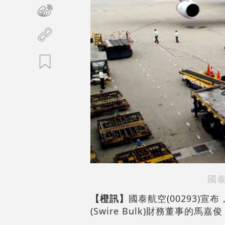
國
【橙訊】
國泰航空(00293)
(Swire Bulk)財務董事的