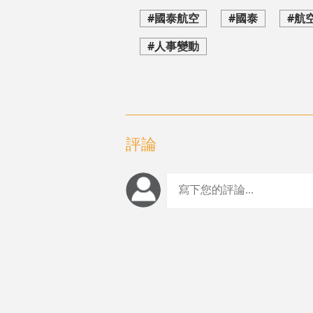
#國泰航空
#國泰
#航
#人事變動
評論