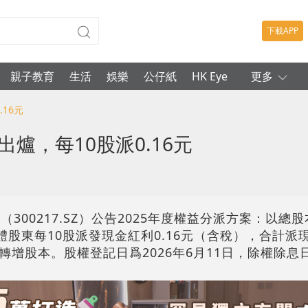
下載APP
親子教育
生活
娛樂
公仔紙
HK Eye
更多
.16元
爐，每10股派0.16元
300217.SZ）公告2025年度權益分派方案：以總股
向全體股東每10股派發現金紅利0.16元（含稅），合計派現2
增股本。股權登記日爲2026年6月11日，除權除息日