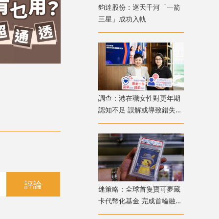
鈞達股份：巡天千河「一箭
三星」成功入軌
調查：港在職女性對更年期
認知不足 誤解或導致錯失
「黃金預防期」
評論
迷策略：全球首隻寶可夢藏
卡代幣化基金 完成首輪融資
兼獲超購