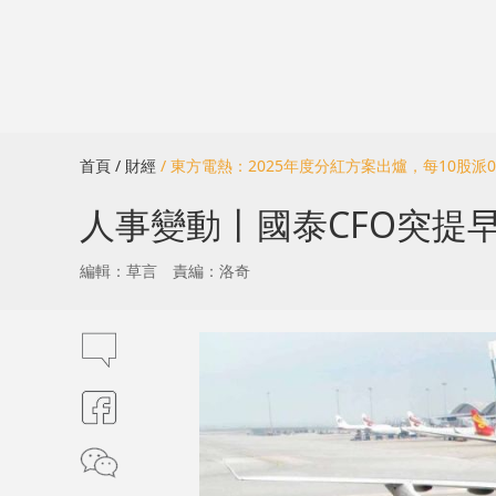
首頁
/ 財經
/ 東方電熱：2025年度分紅方案出爐，每10股派0
人事變動丨國泰CFO突提早
編輯：草言
責編：洛奇