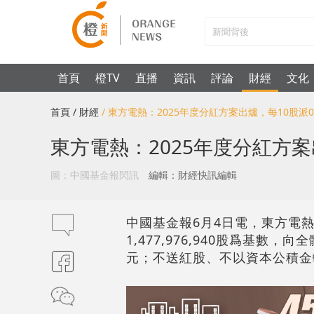
首頁
橙TV
直播
資訊
評論
財經
文化
首頁
/ 財經
/ 東方電熱：2025年度分紅方案出爐，每10股派0
東方電熱：2025年度分紅方案出
圖：中國基金報閃訊
編輯：財經快訊編輯
中國基金報6月4日電，東方電熱（
1,477,976,940股爲基數，
元；不送紅股、不以資本公積金轉