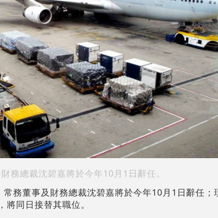
泰財務總裁沈碧嘉將於今年10月1日辭任。
宣布，常務董事及財務總裁沈碧嘉將於今年10月1日辭任
馬嘉俊，將同日接替其職位。