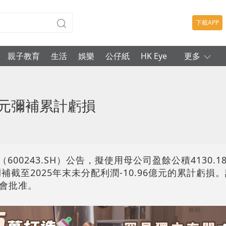
下載APP
親子教育
生活
娛樂
公仔紙
HK Eye
更多
6億元彌補累計虧損
600243.SH）公告，擬使用母公司盈餘公積4130.
元彌補截至2025年末未分配利潤-10.96億元的累計虧
會批准。