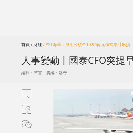
首頁
/ 財經
/ *ST海華：擬用公積金10.96億元彌補累計虧損
人事變動丨國泰CFO突提早
編輯：草言
責編：洛奇