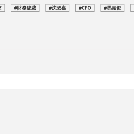
空
#財務總裁
#沈碧嘉
#CFO
#馬嘉俊