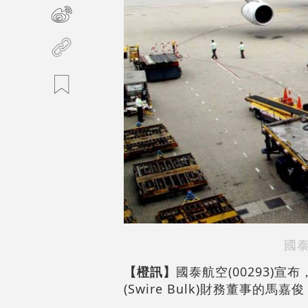
國
【橙訊】
國泰航空(00293)
(Swire Bulk)財務董事的