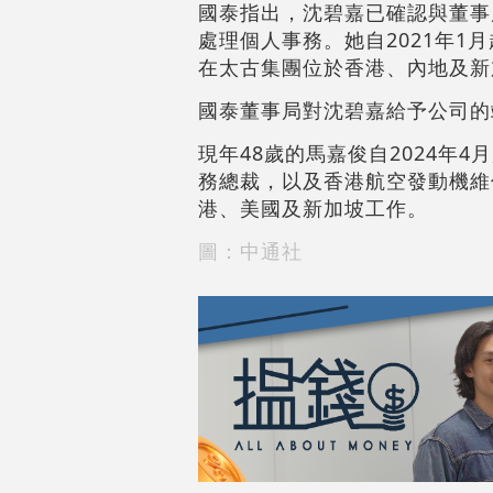
國泰指出，沈碧嘉已確認與董事
處理個人事務。她自2021年1
在太古集團位於香港、內地及新
國泰董事局對沈碧嘉給予公司的
現年48歲的馬嘉俊自2024年
務總裁，以及香港航空發動機維
港、美國及新加坡工作。
圖：中通社