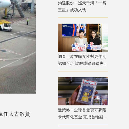
鈞達股份：巡天千河「一箭
三星」成功入軌
調查：港在職女性對更年期
認知不足 誤解或導致錯失
「黃金預防期」
迷策略：全球首隻寶可夢藏
；現任太古散貨
卡代幣化基金 完成首輪融資
兼獲超購