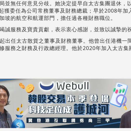
局並無任何意見分歧。她決定提早自太古集團退休，
月起獲委任為公司常務董事及財務總裁；早於2008年
加坡的航空和航運部門，擔任過各種財務職位。
竭誠服務及寶貴貢獻，表示衷心感謝，並致以誠摯的
4月起出任太古散貨之董事及財務董事。他曾出任港機一
修服務之財務及行政總經理。他於2020年加入太古集