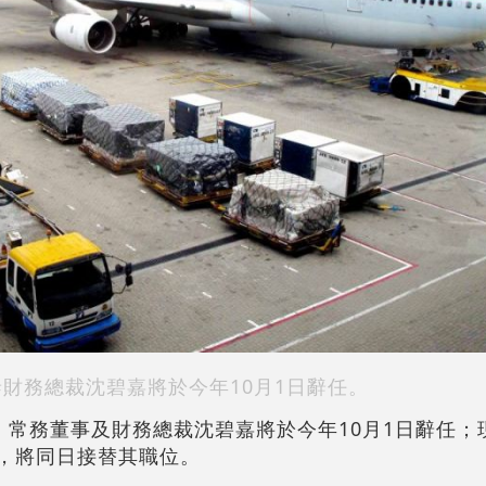
泰財務總裁沈碧嘉將於今年10月1日辭任。
宣布，常務董事及財務總裁沈碧嘉將於今年10月1日辭任
馬嘉俊，將同日接替其職位。