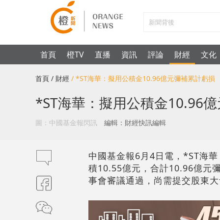
首頁
橙TV
直播
資訊
評論
財經
文化
首頁
/ 財經
/ *ST海華：擬用公積金10.96億元彌補累計虧損
*ST海華：擬用公積金10.9
圖：中國基金報閃訊
編輯：財經快訊編輯
中國基金報6月4日電，*ST海華（
積10.55億元，合計10.96億
事會審議通過，尚需提交股東大