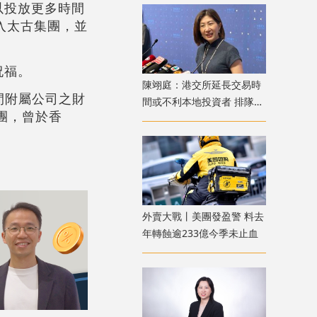
以投放更多時間
加入太古集團，並
祝福。
陳翊庭：港交所延長交易時
間附屬公司之財
間或不利本地投資者 排隊上
團，曾於香
市公司數量創新高
外賣大戰丨美團發盈警 料去
年轉蝕逾233億今季未止血