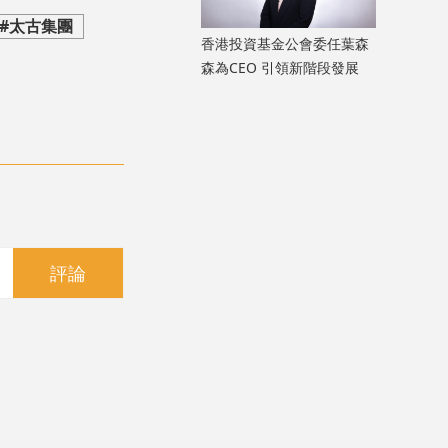
#太古集團
香港投資基金公會委任葉森
森為CEO 引領新階段發展
評論