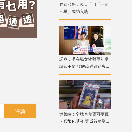
鈞達股份：巡天千河「一箭
三星」成功入軌
調查：港在職女性對更年期
認知不足 誤解或導致錯失
「黃金預防期」
評論
迷策略：全球首隻寶可夢藏
卡代幣化基金 完成首輪融資
兼獲超購