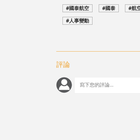
#國泰航空
#國泰
#航
#人事變動
評論