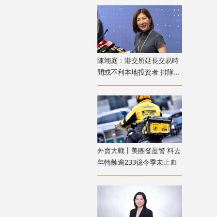
陳翊庭：港交所延長交易時
間或不利本地投資者 排隊上
市公司數量創新高
外賣大戰丨美團發盈警 料去
年轉蝕逾233億今季未止血