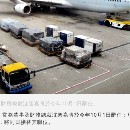
泰財務總裁沈碧嘉將於今年10月1日辭任。
宣布，常務董事及財務總裁沈碧嘉將於今年10月1日辭任
馬嘉俊，將同日接替其職位。