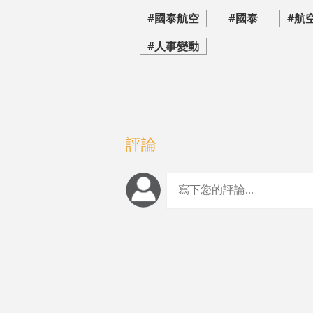
#國泰航空
#國泰
#航
#人事變動
評論