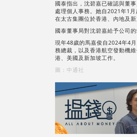
國泰指出，沈碧嘉已確認與董事
處理個人事務。她自2021年1
在太古集團位於香港、內地及新
國泰董事局對沈碧嘉給予公司的
現年48歲的馬嘉俊自2024年
務總裁，以及香港航空發動機維
港、美國及新加坡工作。
圖：中通社