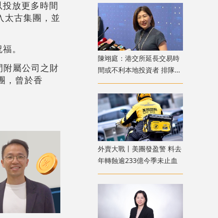
以投放更多時間
加入太古集團，並
祝福。
陳翊庭：港交所延長交易時
間附屬公司之財
間或不利本地投資者 排隊上
團，曾於香
市公司數量創新高
外賣大戰丨美團發盈警 料去
年轉蝕逾233億今季未止血