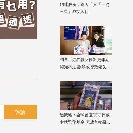
鈞達股份：巡天千河「一箭
三星」成功入軌
調查：港在職女性對更年期
認知不足 誤解或導致錯失
「黃金預防期」
評論
迷策略：全球首隻寶可夢藏
卡代幣化基金 完成首輪融資
兼獲超購