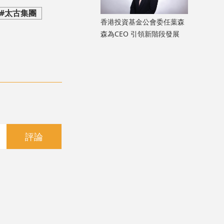
#太古集團
香港投資基金公會委任葉森
森為CEO 引領新階段發展
評論