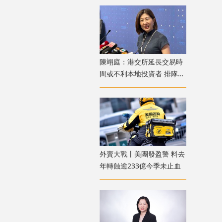
陳翊庭：港交所延長交易時
間或不利本地投資者 排隊上
市公司數量創新高
外賣大戰丨美團發盈警 料去
年轉蝕逾233億今季未止血