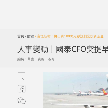
首頁
/ 財經
/ 富恆新材：擬出資100萬元參設創業投資基金
人事變動丨國泰CFO突提早
編輯：草言
責編：洛奇