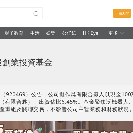
下載APP
親子教育
生活
娛樂
公仔紙
HK Eye
更多
設創業投資基金
（920469）公告，公司擬作爲有限合夥人以現金10
（有限合夥），出資佔比6.45%。基金聚焦泛機器人
產重組及關聯交易，不影響公司主營業務和財務狀況