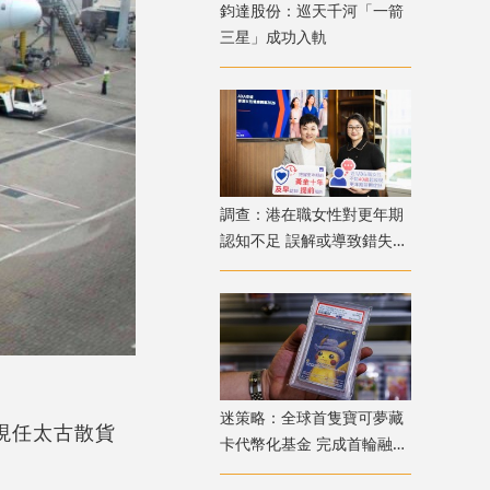
鈞達股份：巡天千河「一箭
三星」成功入軌
調查：港在職女性對更年期
認知不足 誤解或導致錯失
「黃金預防期」
迷策略：全球首隻寶可夢藏
；現任太古散貨
卡代幣化基金 完成首輪融資
兼獲超購