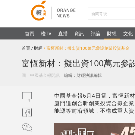
首頁
橙TV
直播
資訊
評論
財經
文化
首頁
/ 財經
/ 富恆新材：擬出資100萬元參設創業投資基金
富恆新材：擬出資100萬元參
圖：中國基金報閃訊
編輯：財經快訊編輯
中國基金報6月4日電，富恆新材
廈門追創合昕創業投資合夥企業
能源等前沿領域，不構成重大資