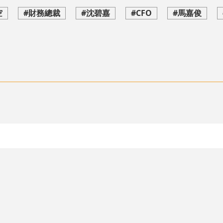
空
#財務總裁
#沈碧嘉
#CFO
#馬嘉俊