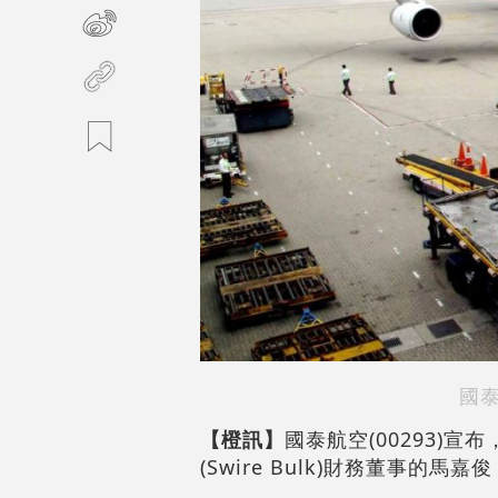
國
【橙訊】
國泰航空(00293)
(Swire Bulk)財務董事的