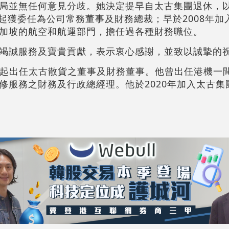
局並無任何意見分歧。她決定提早自太古集團退休，
月起獲委任為公司常務董事及財務總裁；早於2008年
加坡的航空和航運部門，擔任過各種財務職位。
竭誠服務及寶貴貢獻，表示衷心感謝，並致以誠摯的
4月起出任太古散貨之董事及財務董事。他曾出任港機一
修服務之財務及行政總經理。他於2020年加入太古集