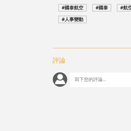
#國泰航空
#國泰
#航
#人事變動
評論