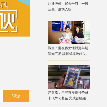
鈞達股份：巡天千河「一箭
三星」成功入軌
調查：港在職女性對更年期
認知不足 誤解或導致錯失
「黃金預防期」
迷策略：全球首隻寶可夢藏
評論
卡代幣化基金 完成首輪融資
兼獲超購