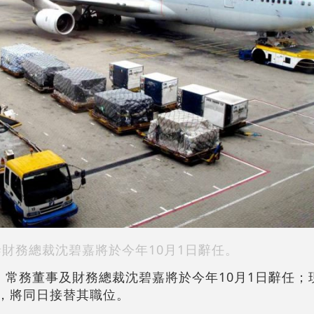
泰財務總裁沈碧嘉將於今年10月1日辭任。
宣布，常務董事及財務總裁沈碧嘉將於今年10月1日辭任
馬嘉俊，將同日接替其職位。