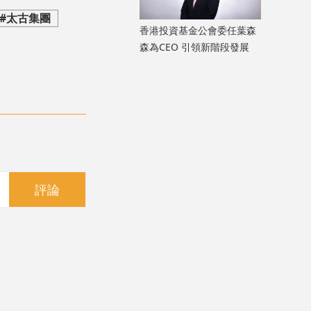
#太古集團
香港投資基金公會委任葉森
森為CEO 引領新階段發展
評論