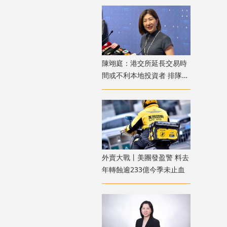
陳翊庭：港交所延長交易時
間或不利本地投資者 排隊上
市公司數量創新高
外賣大戰丨美團發盈警 料去
年轉蝕逾233億今季未止血