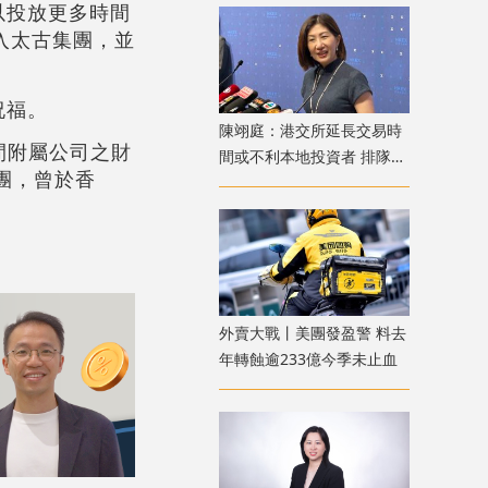
以投放更多時間
加入太古集團，並
祝福。
陳翊庭：港交所延長交易時
間附屬公司之財
間或不利本地投資者 排隊上
團，曾於香
市公司數量創新高
外賣大戰丨美團發盈警 料去
年轉蝕逾233億今季未止血