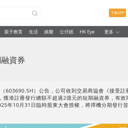
下載APP
親子教育
生活
娛樂
公仔紙
HK Eye
更多
期融資券
（603690.SH）公告，公司收到交易商協會《接受
號），獲准註冊發行總額不超過2億元的短期融資券，有效
025年10月31日臨時股東大會授權，將擇機分期發行