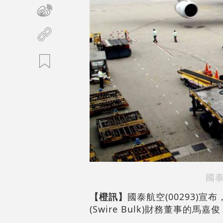
國
【橙訊】
國泰航空(00293)
(Swire Bulk)財務董事的