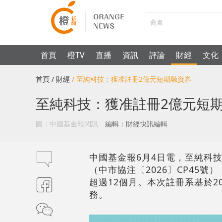
首頁
橙TV
直播
資訊
評論
財經
文化
首頁
/ 財經
/ 至純科技：獲准註冊2億元短期融資券
至純科技：獲准註冊2億元短
圖：中國基金報閃訊
編輯：財經快訊編輯
中國基金報6月4日電，至純科技
（中市協注〔2026〕CP45
超過12個月。本次註冊系基於2
務。