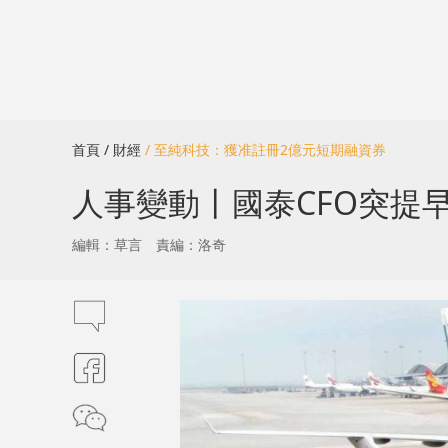
首頁
/ 財經
/ 至純科技：獲准註冊2億元短期融資券
人事變動丨國泰CFO突提早
編輯：草言
責編：洛奇