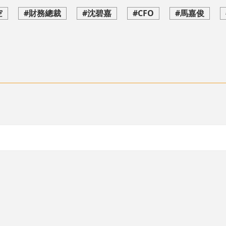
空
#財務總裁
#沈碧嘉
#CFO
#馬嘉俊