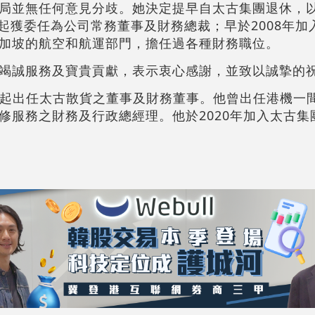
局並無任何意見分歧。她決定提早自太古集團退休，
月起獲委任為公司常務董事及財務總裁；早於2008年
加坡的航空和航運部門，擔任過各種財務職位。
竭誠服務及寶貴貢獻，表示衷心感謝，並致以誠摯的
4月起出任太古散貨之董事及財務董事。他曾出任港機一
修服務之財務及行政總經理。他於2020年加入太古集