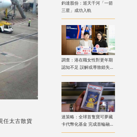
鈞達股份：巡天千河「一箭
三星」成功入軌
調查：港在職女性對更年期
認知不足 誤解或導致錯失
「黃金預防期」
迷策略：全球首隻寶可夢藏
；現任太古散貨
卡代幣化基金 完成首輪融資
兼獲超購