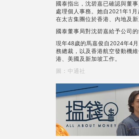
國泰指出，沈碧嘉已確認與董事
處理個人事務。她自2021年1
在太古集團位於香港、內地及新
國泰董事局對沈碧嘉給予公司的
現年48歲的馬嘉俊自2024年
務總裁，以及香港航空發動機維
港、美國及新加坡工作。
圖：中通社