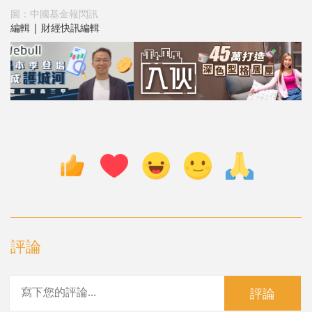
圖：中國基金報閃訊
編輯 | 財經快訊編輯
評論
評論