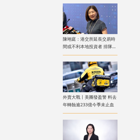
陳翊庭：港交所延長交易時
間或不利本地投資者 排隊上
市公司數量創新高
外賣大戰丨美團發盈警 料去
年轉蝕逾233億今季未止血