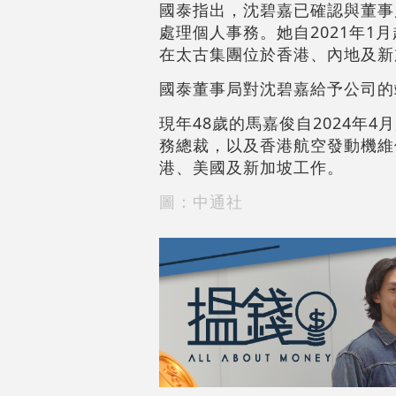
國泰指出，沈碧嘉已確認與董事
處理個人事務。她自2021年1
在太古集團位於香港、內地及新
國泰董事局對沈碧嘉給予公司的
現年48歲的馬嘉俊自2024年
務總裁，以及香港航空發動機維
港、美國及新加坡工作。
圖：中通社