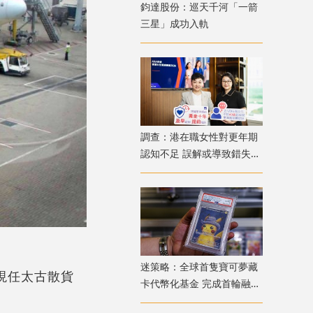
鈞達股份：巡天千河「一箭
三星」成功入軌
調查：港在職女性對更年期
認知不足 誤解或導致錯失
「黃金預防期」
迷策略：全球首隻寶可夢藏
；現任太古散貨
卡代幣化基金 完成首輪融資
兼獲超購