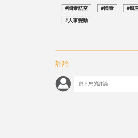
#國泰航空
#國泰
#航
#人事變動
評論