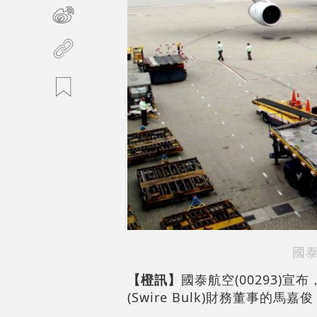
國
【橙訊】
國泰航空(00293)
(Swire Bulk)財務董事的