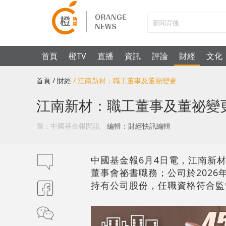
首頁
橙TV
直播
資訊
評論
財經
文化
首頁
/ 財經
/ 江南新材：職工董事及董祕變更
江南新材：職工董事及董祕變
圖：中國基金報閃訊
編輯：財經快訊編輯
中國基金報6月4日電，江南新材
董事會祕書職務；公司於202
持有公司股份，任職資格符合監