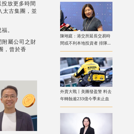
以投放更多時間
加入太古集團，並
祝福。
陳翊庭：港交所延長交易時
間附屬公司之財
間或不利本地投資者 排隊上
團，曾於香
市公司數量創新高
外賣大戰丨美團發盈警 料去
年轉蝕逾233億今季未止血