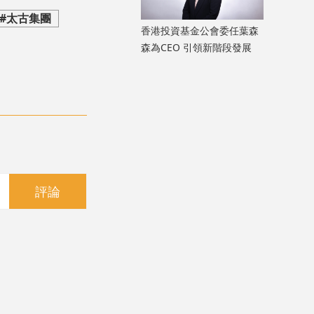
#太古集團
香港投資基金公會委任葉森
森為CEO 引領新階段發展
評論