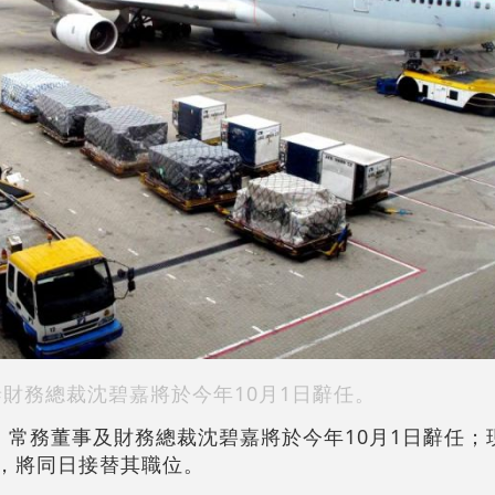
泰財務總裁沈碧嘉將於今年10月1日辭任。
宣布，常務董事及財務總裁沈碧嘉將於今年10月1日辭任
馬嘉俊，將同日接替其職位。