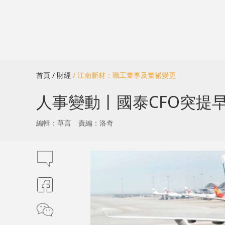
首頁
/ 財經
/ 江南新材：職工董事及董祕變更
人事變動丨國泰CFO突提早
編輯：草言
責編：洛奇