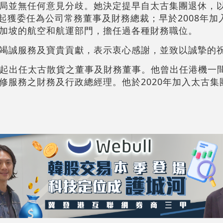
局並無任何意見分歧。她決定提早自太古集團退休，
月起獲委任為公司常務董事及財務總裁；早於2008年
加坡的航空和航運部門，擔任過各種財務職位。
竭誠服務及寶貴貢獻，表示衷心感謝，並致以誠摯的
4月起出任太古散貨之董事及財務董事。他曾出任港機一
修服務之財務及行政總經理。他於2020年加入太古集