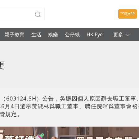
下載APP
親子教育
生活
娛樂
公仔紙
HK Eye
更多
更
（603124.SH）公告，吳鵬因個人原因辭去職工董
6年6月4日選舉黃淑林爲職工董事、聘任倪暉爲董事會
管規定。