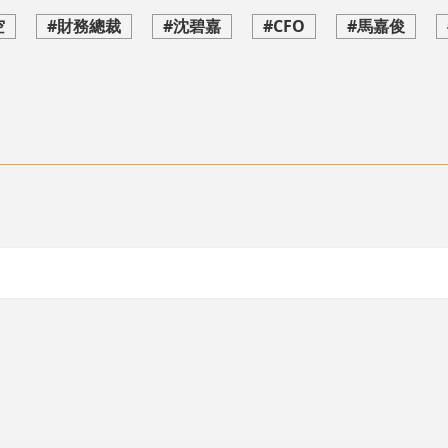
空
#財務總裁
#沈碧嘉
#CFO
#馬嘉俊