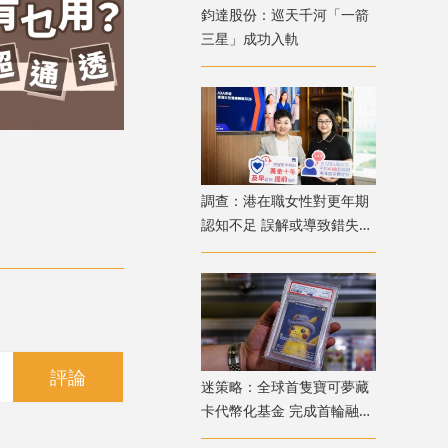
鈞達股份：巡天千河「一箭
三星」成功入軌
調查：港在職女性對更年期
認知不足 誤解或導致錯失
「黃金預防期」
評論
迷策略：全球首隻寶可夢藏
卡代幣化基金 完成首輪融資
兼獲超購