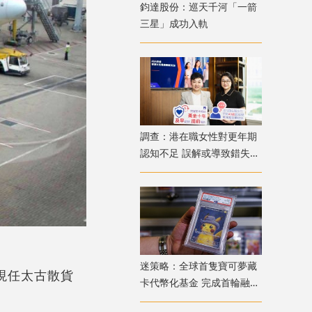
鈞達股份：巡天千河「一箭
三星」成功入軌
調查：港在職女性對更年期
認知不足 誤解或導致錯失
「黃金預防期」
迷策略：全球首隻寶可夢藏
；現任太古散貨
卡代幣化基金 完成首輪融資
兼獲超購