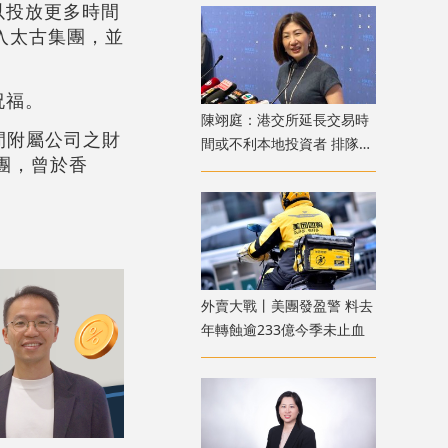
以投放更多時間
加入太古集團，並
祝福。
陳翊庭：港交所延長交易時
間附屬公司之財
間或不利本地投資者 排隊上
團，曾於香
市公司數量創新高
外賣大戰丨美團發盈警 料去
年轉蝕逾233億今季未止血