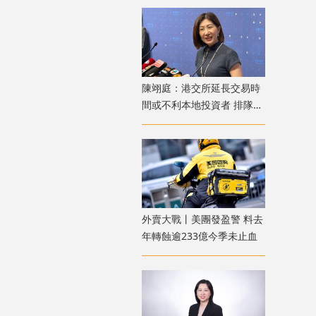
陳翊庭：港交所延長交易時
間或不利本地投資者 排隊上
市公司數量創新高
外賣大戰丨美團發盈警 料去
年轉蝕逾233億今季未止血