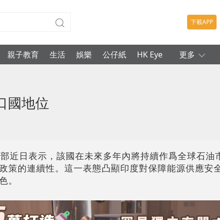
下載APP
親子教育
生活
娛樂
公仔紙
HK Eye
更多
口國地位
交部近日表示，該國在未來多年內將持續作爲全球石油
政策的連續性。這一表態凸顯印度對保障能源供應安
色。