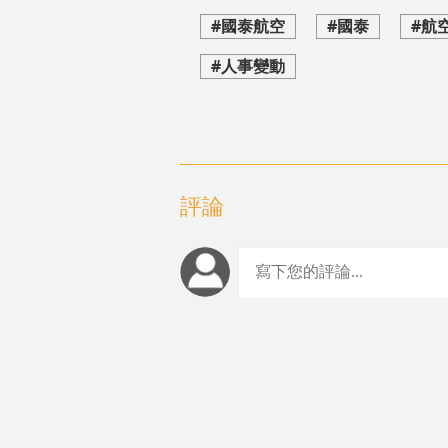
#國泰航空
#國泰
#航
#人事變動
評論