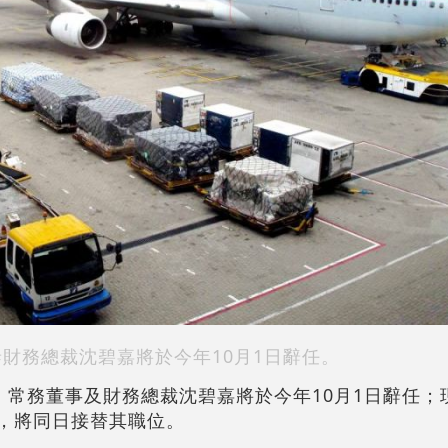
泰財務總裁沈碧嘉將於今年10月1日辭任。
宣布，常務董事及財務總裁沈碧嘉將於今年10月1日辭任
馬嘉俊，將同日接替其職位。