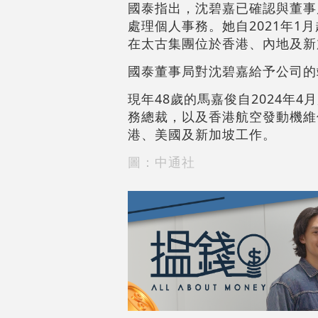
國泰指出，沈碧嘉已確認與董事
處理個人事務。她自2021年1
在太古集團位於香港、內地及新
國泰董事局對沈碧嘉給予公司的
現年48歲的馬嘉俊自2024年
務總裁，以及香港航空發動機維
港、美國及新加坡工作。
圖：中通社