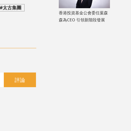
#太古集團
香港投資基金公會委任葉森
森為CEO 引領新階段發展
評論