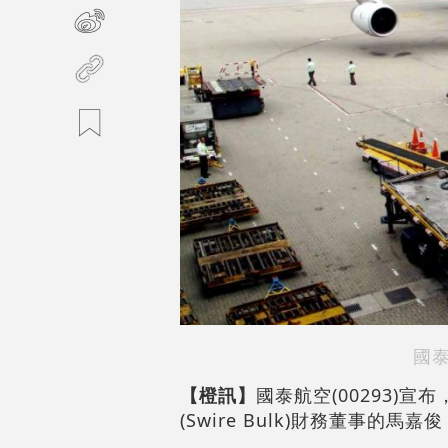
國
【橙訊】
國泰航空(00293)
(Swire Bulk)財務董事的