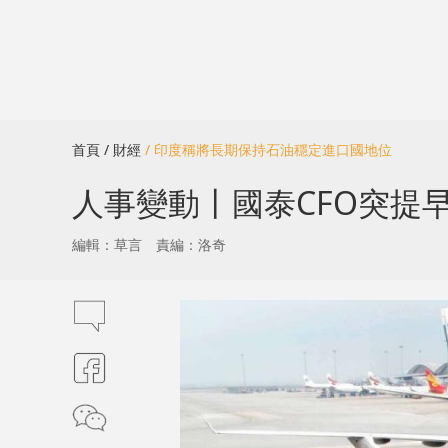
首頁
/ 財經
/ 印度稱將長期保持石油穩定進口國地位
人事變動丨國泰CFO突提早
編輯：草言
責編：洛奇