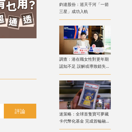
鈞達股份：巡天千河「一箭
三星」成功入軌
調查：港在職女性對更年期
認知不足 誤解或導致錯失
「黃金預防期」
評論
迷策略：全球首隻寶可夢藏
卡代幣化基金 完成首輪融資
兼獲超購