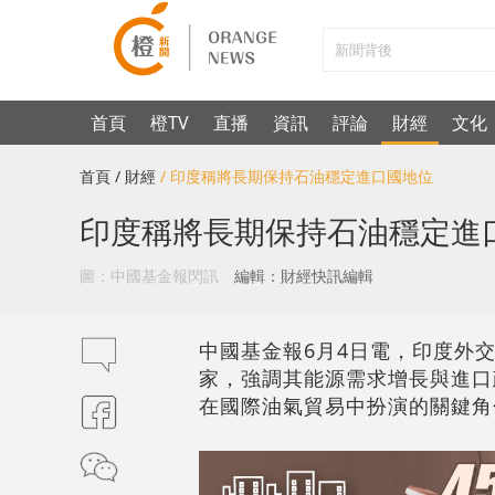
首頁
橙TV
直播
資訊
評論
財經
文化
首頁
/ 財經
/ 印度稱將長期保持石油穩定進口國地位
印度稱將長期保持石油穩定進
圖：中國基金報閃訊
編輯：財經快訊編輯
中國基金報6月4日電，印度外
家，強調其能源需求增長與進口
在國際油氣貿易中扮演的關鍵角