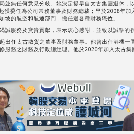
局並無任何意見分歧。她決定提早自太古集團退休，
月起獲委任為公司常務董事及財務總裁；早於2008年
加坡的航空和航運部門，擔任過各種財務職位。
竭誠服務及寶貴貢獻，表示衷心感謝，並致以誠摯的
4月起出任太古散貨之董事及財務董事。他曾出任港機一
修服務之財務及行政總經理。他於2020年加入太古集