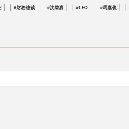
空
#財務總裁
#沈碧嘉
#CFO
#馬嘉俊