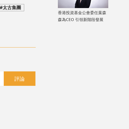
#太古集團
香港投資基金公會委任葉森
森為CEO 引領新階段發展
評論