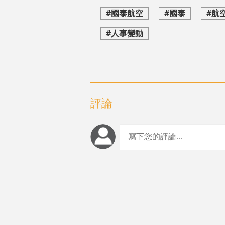
#國泰航空
#國泰
#航
#人事變動
評論