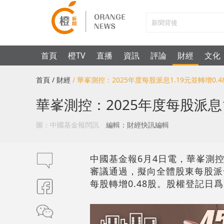
首頁
橙TV
直播
資訊
評論
財經
文化
首頁
/ 財經
/ 華峯測控：2025年度每股派息1.19元並轉增0.4
華峯測控：2025年度每股派息1
圖：中國基金報閃訊
編輯：財經快訊編輯
中國基金報6月4日電，華峯測控（
審議通過，擬向全體股東每股派發
每股轉增0.48股。股權登記日爲