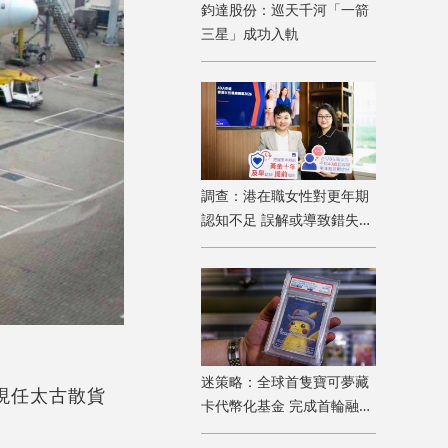
鈞達股份：巡天千河「一箭
三星」成功入軌
調查：港在職女性對更年期
認知不足 誤解或導致錯失
「黃金預防期」
迷策略：全球首隻寶可夢藏
；現任太古散貨
卡代幣化基金 完成首輪融資
兼獲超購