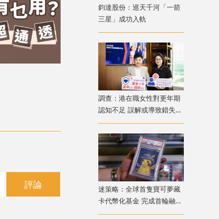
鈞達股份：巡天千河「一箭
三星」成功入軌
調查：港在職女性對更年期
認知不足 誤解或導致錯失
「黃金預防期」
評論
迷策略：全球首隻寶可夢藏
卡代幣化基金 完成首輪融資
兼獲超購