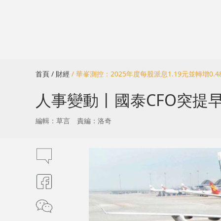
首頁
/ 財經
/ 華峯測控：2025年度每股派息1.19元並轉增0.4
人事變動丨國泰CFO突提早
編輯：草言
責編：洛奇