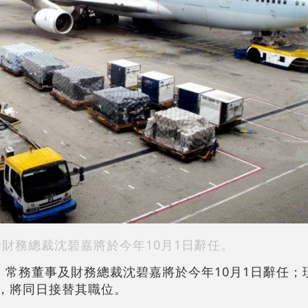
泰財務總裁沈碧嘉將於今年10月1日辭任。
宣布，常務董事及財務總裁沈碧嘉將於今年10月1日辭任
馬嘉俊，將同日接替其職位。