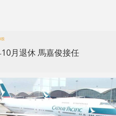
8股
10月退休 馬嘉俊接任