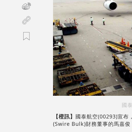
國
【橙訊】
國泰航空(00293)
(Swire Bulk)財務董事的