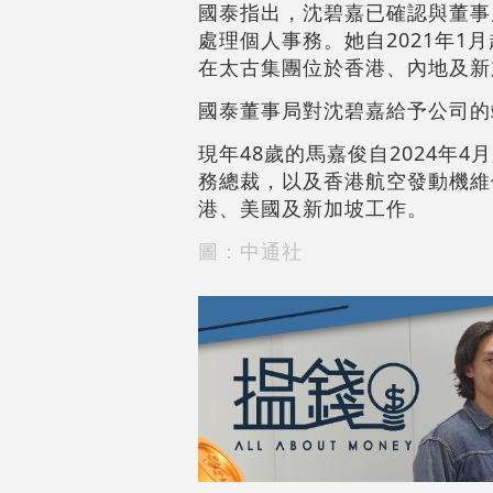
國泰指出，沈碧嘉已確認與董事
處理個人事務。她自2021年1
在太古集團位於香港、內地及新
國泰董事局對沈碧嘉給予公司的
現年48歲的馬嘉俊自2024年
務總裁，以及香港航空發動機維
港、美國及新加坡工作。
圖：中通社