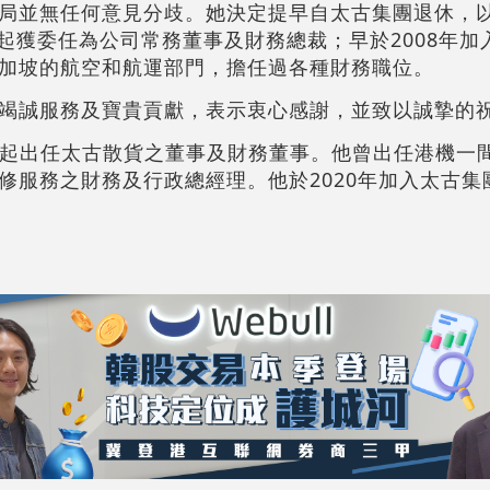
局並無任何意見分歧。她決定提早自太古集團退休，
月起獲委任為公司常務董事及財務總裁；早於2008年
加坡的航空和航運部門，擔任過各種財務職位。
竭誠服務及寶貴貢獻，表示衷心感謝，並致以誠摯的
4月起出任太古散貨之董事及財務董事。他曾出任港機一
修服務之財務及行政總經理。他於2020年加入太古集