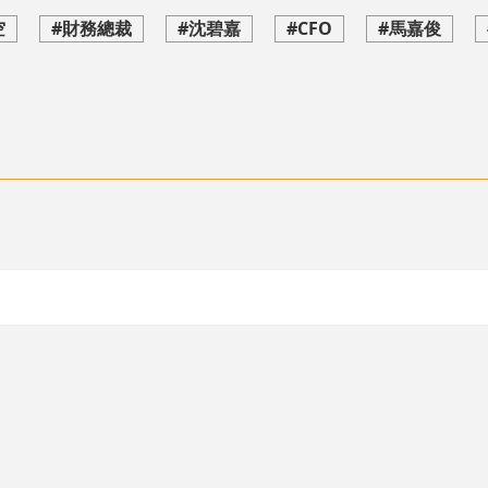
空
#財務總裁
#沈碧嘉
#CFO
#馬嘉俊