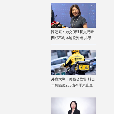
陳翊庭：港交所延長交易時
間或不利本地投資者 排隊上
市公司數量創新高
外賣大戰丨美團發盈警 料去
年轉蝕逾233億今季未止血