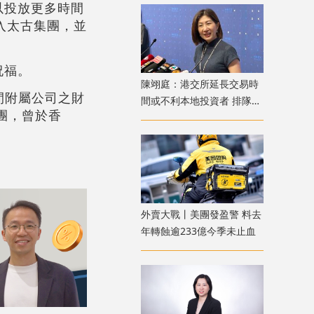
以投放更多時間
加入太古集團，並
祝福。
陳翊庭：港交所延長交易時
間附屬公司之財
間或不利本地投資者 排隊上
團，曾於香
市公司數量創新高
外賣大戰丨美團發盈警 料去
年轉蝕逾233億今季未止血