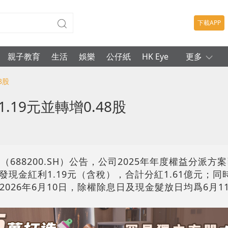
下載APP
親子教育
生活
娛樂
公仔紙
HK Eye
更多
8股
.19元並轉增0.48股
688200.SH）公告，公司2025年年度權益分派方
現金紅利1.19元（含稅），合計分紅1.61億元；同
2026年6月10日，除權除息日及現金髮放日均爲6月1