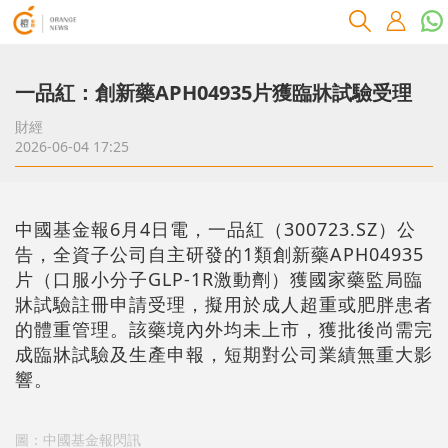
一品紅：創新藥APH04935片獲臨牀試驗受理
財經
2026-06-04 17:25
中國基金報6月4日電，一品紅（300723.SZ）公
告，全資子公司自主研發的1類創新藥APH04935
片（口服小分子GLP-1R激動劑）獲國家藥監局臨
牀試驗註冊申請受理，擬用於成人超重或肥胖患者
的體重管理。該藥境內外均未上市，獲批後尚需完
成臨牀試驗及生產申報，短期對公司業績無重大影
響。
圖：中國基金報閃訊