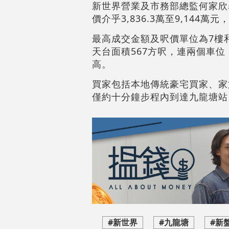
新世界營業及市務部總監何家欣
價介乎3,836.3萬至9,144萬元
最高成交金額及呎價單位為7樓和
天台面積567方呎，連兩個車位，
高。
買家包括本地傳統豪宅買家、家
僅約十分鐘步程內到達九龍塘站
#新世界
#九龍塘
#新