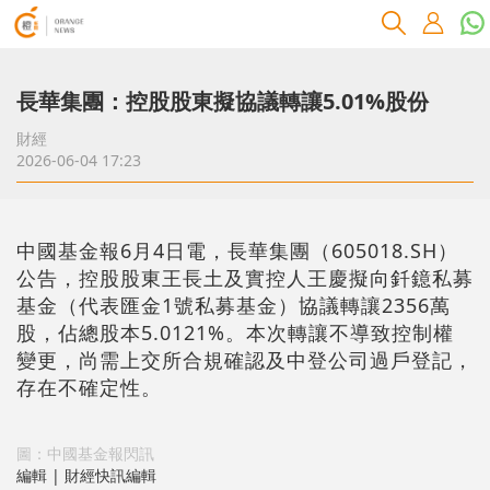
長華集團：控股股東擬協議轉讓5.01%股份
財經
2026-06-04 17:23
中國基金報6月4日電，長華集團（605018.SH）
公告，控股股東王長土及實控人王慶擬向釺鐿私募
基金（代表匯金1號私募基金）協議轉讓2356萬
股，佔總股本5.0121%。本次轉讓不導致控制權
變更，尚需上交所合規確認及中登公司過戶登記，
存在不確定性。
圖：中國基金報閃訊
編輯 | 財經快訊編輯