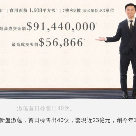
滶蘊首日標售出40伙。
新盤滶蘊，首日標售出40伙，套現近23億元，創今年