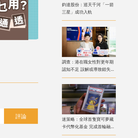
鈞達股份：巡天千河「一箭
三星」成功入軌
調查：港在職女性對更年期
認知不足 誤解或導致錯失
「黃金預防期」
評論
迷策略：全球首隻寶可夢藏
卡代幣化基金 完成首輪融資
兼獲超購