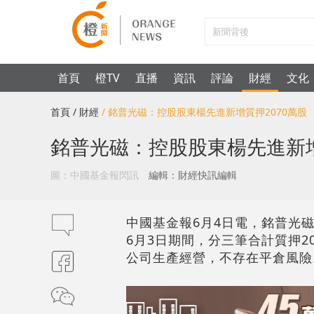
首頁
橙TV
直播
資訊
評論
財經
文化
首頁
/ 財經
/ 銘普光磁：控股股東楊先進新增質押2070萬股
銘普光磁：控股股東楊先進新增
圖：中國基金報閃訊
編輯：財經快訊編輯
中國基金報6月4日電，銘普光磁（0
6月3日期間，分三筆合計質押20
公司生產經營，不存在平倉風險