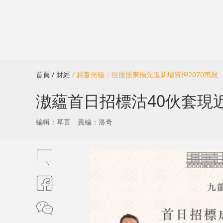
首頁
/ 財經
/ 銘普光磁：控股股東楊先進新增質押2070萬股
滶蘊首日招標沽40伙套現近2
編輯：草言
責編：洛奇