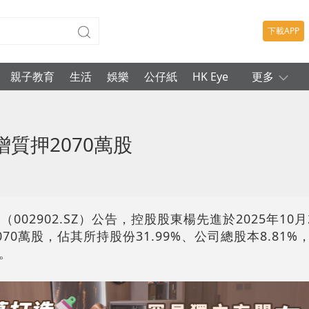
下載APP
親子教育
生活
娛樂
公仔紙
HK Eye
更多
質押2070萬股
02902.SZ）公告，控股股東楊先進於2025年10月2
70萬股，佔其所持股份31.99%、公司總股本8.81
。