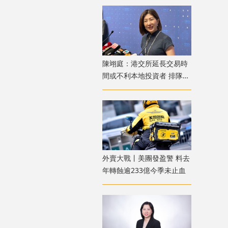
陳翊庭：港交所延長交易時
間或不利本地投資者 排隊上
市公司數量創新高
外賣大戰丨美團發盈警 料去
年轉蝕逾233億今季未止血