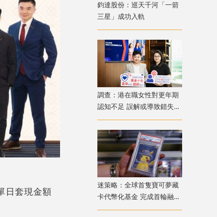
鈞達股份：巡天千河「一箭
三星」成功入軌
調查：港在職女性對更年期
認知不足 誤解或導致錯失
「黃金預防期」
迷策略：全球首隻寶可夢藏
單日套現金額
卡代幣化基金 完成首輪融資
兼獲超購