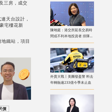
房及三房，成交
式連天台設計，
年豪宅樓花新
陳翊庭：港交所延長交易時
間或不利本地投資者 排隊上
塘地鐵站，項目
市公司數量創新高
外賣大戰丨美團發盈警 料去
年轉蝕逾233億今季未止血
呎價