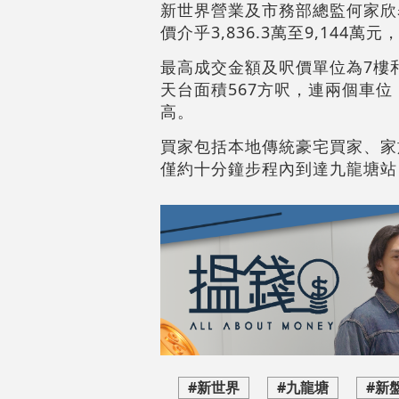
新世界營業及市務部總監何家欣
價介乎3,836.3萬至9,144萬元
最高成交金額及呎價單位為7樓和
天台面積567方呎，連兩個車位，
高。
買家包括本地傳統豪宅買家、家
僅約十分鐘步程內到達九龍塘站
#新世界
#九龍塘
#新