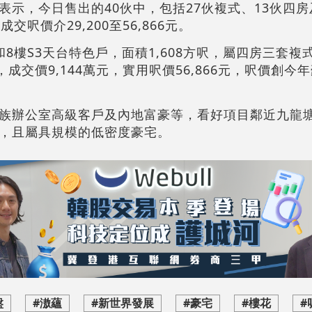
表示，今日售出的40伙中，包括27伙複式、13伙四
，成交呎價介29,200至56,866元。
8樓S3天台特色戶，面積1,608方呎，屬四房三套複
成交價9,144萬元，實用呎價56,866元，呎價創今
族辦公室高級客戶及內地富豪等，看好項目鄰近九龍
，且屬具規模的低密度豪宅。
盤
#滶蘊
#新世界發展
#豪宅
#樓花
#