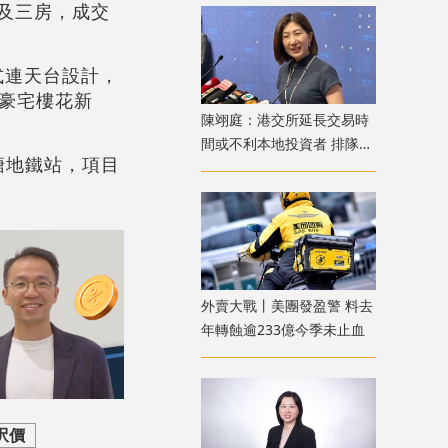
房及三房，成交
式連天台設計，
年豪宅樓花新
陳翊庭：港交所延長交易時
間或不利本地投資者 排隊上
塘地鐵站，項目
市公司數量創新高
外賣大戰丨美團發盈警 料去
年轉蝕逾233億今季未止血
呎價