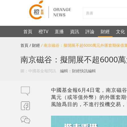
首頁
橙TV
直播
資訊
評論
財經
文化
首頁
/ 財經
/ 南京磁谷：擬開展不超6000萬元外匯套期保值
南京磁谷：擬開展不超6000
圖：中國基金報閃訊
編輯：財經快訊編輯
中國基金報6月4日電，南京磁谷（
萬元（或等值外幣）的外匯套期
風險爲目的，不進行投機交易，