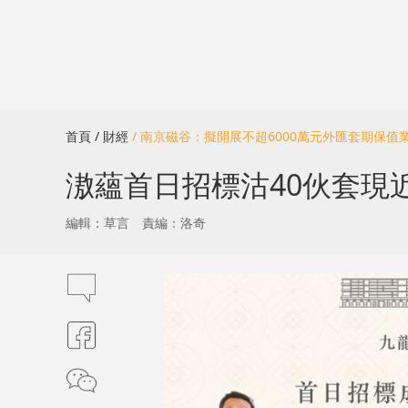
首頁
/ 財經
/ 南京磁谷：擬開展不超6000萬元外匯套期保值
滶蘊首日招標沽40伙套現近2
編輯：草言
責編：洛奇