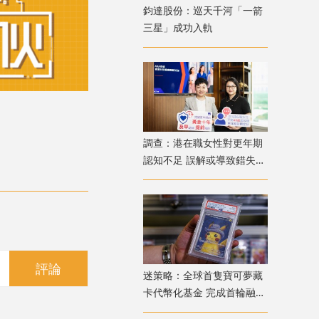
鈞達股份：巡天千河「一箭
三星」成功入軌
調查：港在職女性對更年期
認知不足 誤解或導致錯失
「黃金預防期」
評論
迷策略：全球首隻寶可夢藏
卡代幣化基金 完成首輪融資
兼獲超購