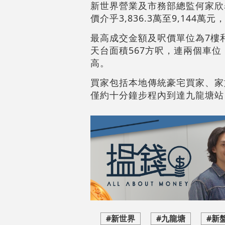
新世界營業及市務部總監何家欣
價介乎3,836.3萬至9,144萬元
最高成交金額及呎價單位為7樓和
天台面積567方呎，連兩個車位，
高。
買家包括本地傳統豪宅買家、家
僅約十分鐘步程內到達九龍塘站
#新世界
#九龍塘
#新