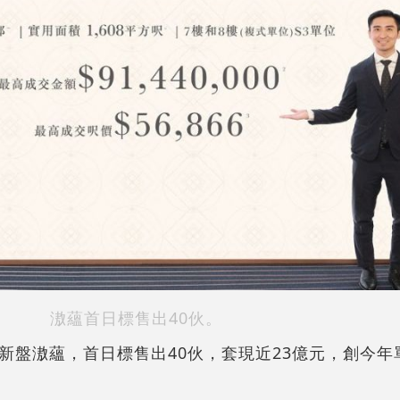
滶蘊首日標售出40伙。
新盤滶蘊，首日標售出40伙，套現近23億元，創今年