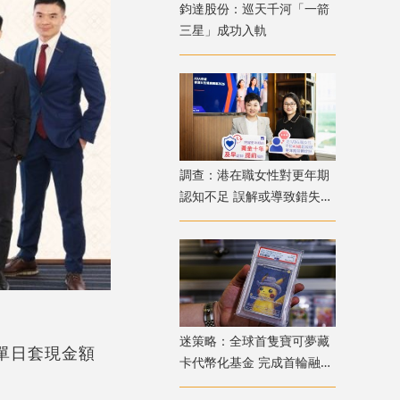
鈞達股份：巡天千河「一箭
三星」成功入軌
調查：港在職女性對更年期
認知不足 誤解或導致錯失
「黃金預防期」
迷策略：全球首隻寶可夢藏
單日套現金額
卡代幣化基金 完成首輪融資
兼獲超購