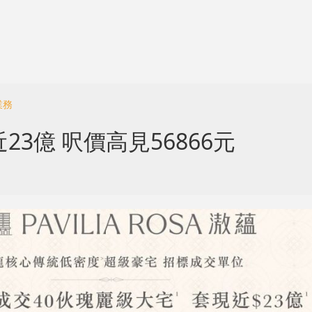
業務
3億 呎價高見56866元