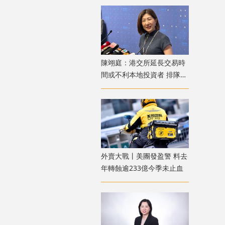
陳翊庭：港交所延長交易時
間或不利本地投資者 排隊上
市公司數量創新高
外賣大戰丨美團發盈警 料去
年轉蝕逾233億今季未止血