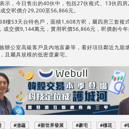
表示，今日售出的40伙中，包括27伙複式、13伙四
，成交呎價介29,200至56,866元。
8樓S3天台特色戶，面積1,608方呎，屬四房三套複
成交價9,144萬元，實用呎價56,866元，呎價創今
族辦公室高級客戶及內地富豪等，看好項目鄰近九龍
，且屬具規模的低密度豪宅。
盤
#滶蘊
#新世界發展
#豪宅
#樓花
#