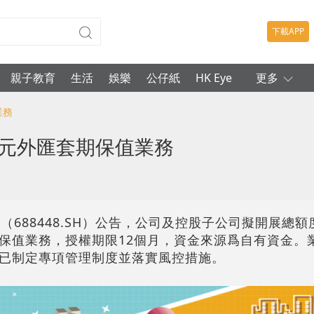
下載APP
親子教育
生活
娛樂
公仔紙
HK Eye
更多
業務
萬元外匯套期保值業務
688448.SH）公告，公司及控股子公司擬開展總額度
保值業務，授權期限12個月，資金來源爲自有資金。
已制定專項管理制度並落實風控措施。