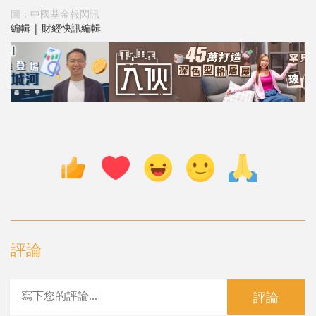
圖：中國基金報閃訊
編輯 | 財經快訊編輯
評論
評論