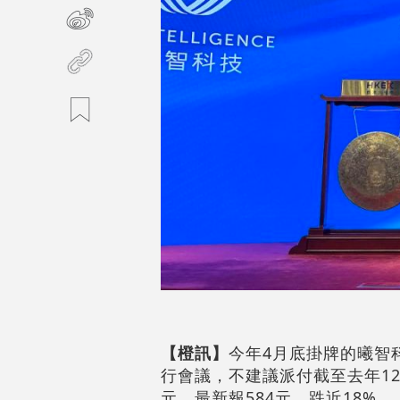
【橙訊】
今年4月底掛牌的曦智科技
行會議，不建議派付截至去年12
元。最新報584元，跌近18%。