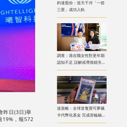
鈞達股份：巡天千河「一箭
三星」成功入軌
調查：港在職女性對更年期
認知不足 誤解或導致錯失
「黃金預防期」
迷策略：全球首隻寶可夢藏
昨日(3日)舉
卡代幣化基金 完成首輪融資
9%，報572
兼獲超購