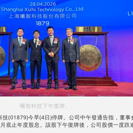
曦智科技下午復牌。
(01879)今早(4日)停牌。公司中午發通告指，董事會
月底止年度股息。該股下午復牌後，公司股價一度跌逾1