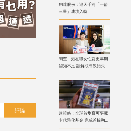
鈞達股份：巡天千河「一箭
三星」成功入軌
調查：港在職女性對更年期
認知不足 誤解或導致錯失
「黃金預防期」
評論
迷策略：全球首隻寶可夢藏
卡代幣化基金 完成首輪融資
兼獲超購