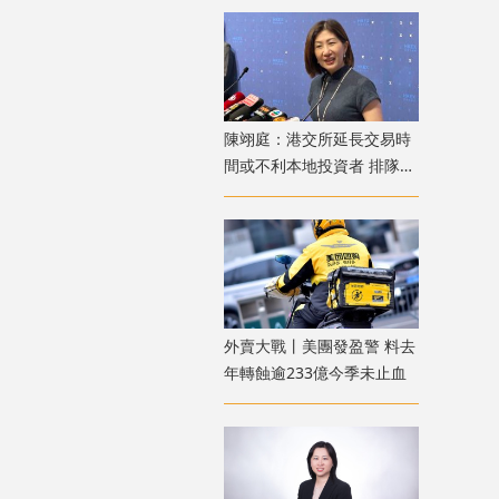
陳翊庭：港交所延長交易時
間或不利本地投資者 排隊上
市公司數量創新高
外賣大戰丨美團發盈警 料去
年轉蝕逾233億今季未止血