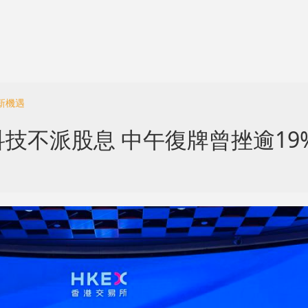
新機遇
技不派股息 中午復牌曾挫逾19