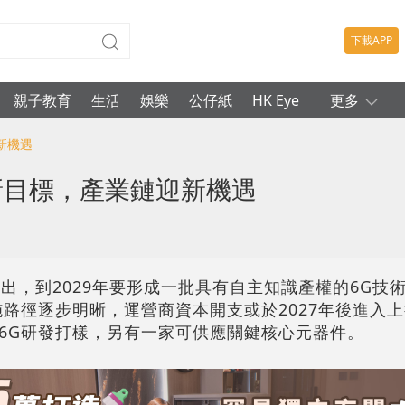
下載APP
親子教育
生活
娛樂
公仔紙
HK Eye
更多
新機遇
創新目標，產業鏈迎新機遇
出，到2029年要形成一批具有自主知識產權的6G技
施路徑逐步明晰，運營商資本開支或於2027年後進入
6G研發打樣，另有一家可供應關鍵核心元器件。