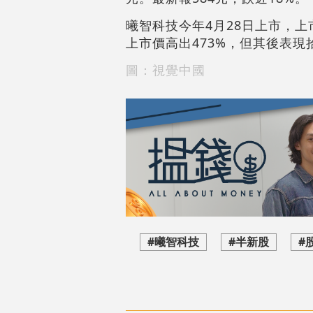
曦智科技今年4月28日上市，上市
上市價高出473%，但其後表現
圖：視覺中國
#曦智科技
#半新股
#