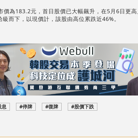
價為183.2元，首日股價已大幅飆升，在5月6日更高見
拾級而下，以現價計，該股由高位累跌近46%。
股息
#停牌
#復牌
#股價下跌