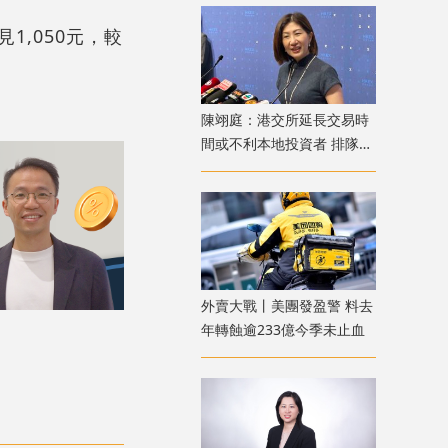
1,050元，較
陳翊庭：港交所延長交易時
間或不利本地投資者 排隊上
市公司數量創新高
外賣大戰丨美團發盈警 料去
年轉蝕逾233億今季未止血