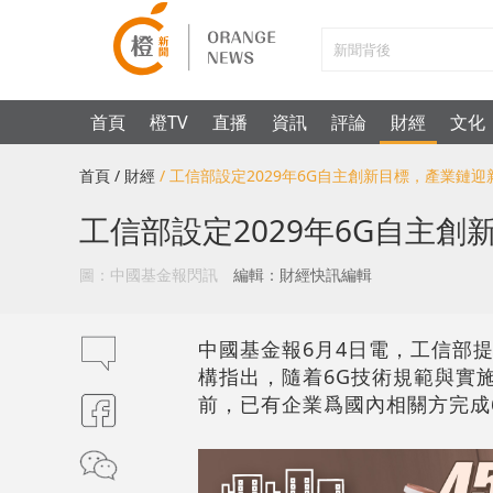
首頁
橙TV
直播
資訊
評論
財經
文化
首頁
/ 財經
/ 工信部設定2029年6G自主創新目標，產業鏈迎
工信部設定2029年6G自主
圖：中國基金報閃訊
編輯：財經快訊編輯
中國基金報6月4日電，工信部提
構指出，隨着6G技術規範與實
前，已有企業爲國內相關方完成