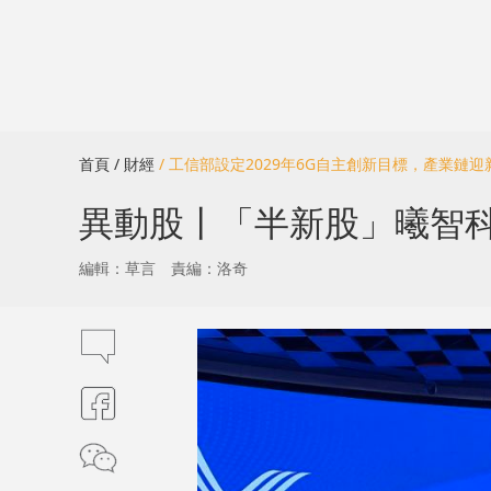
首頁
/ 財經
/ 工信部設定2029年6G自主創新目標，產業鏈迎
異動股丨「半新股」曦智科
編輯：草言
責編：洛奇