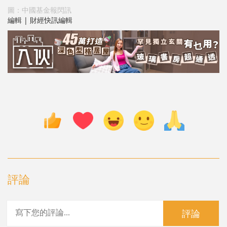
圖：中國基金報閃訊
編輯 | 財經快訊編輯
評論
評論