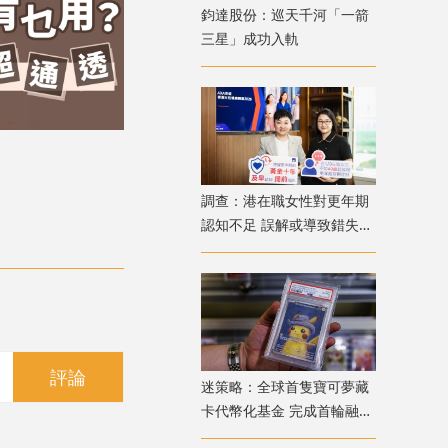
鈞達股份：巡天千河「一箭
三星」成功入軌
調查：港在職女性對更年期
認知不足 誤解或導致錯失
「黃金預防期」
評論
迷策略：全球首隻寶可夢藏
卡代幣化基金 完成首輪融資
兼獲超購