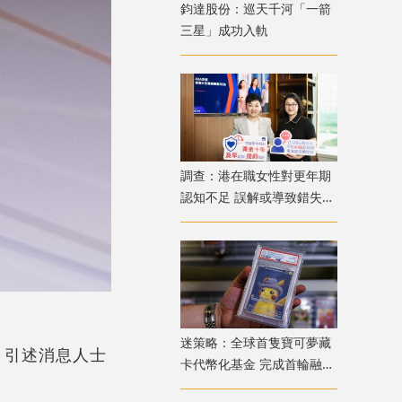
鈞達股份：巡天千河「一箭
三星」成功入軌
調查：港在職女性對更年期
認知不足 誤解或導致錯失
「黃金預防期」
迷策略：全球首隻寶可夢藏
博》引述消息人士
卡代幣化基金 完成首輪融資
兼獲超購