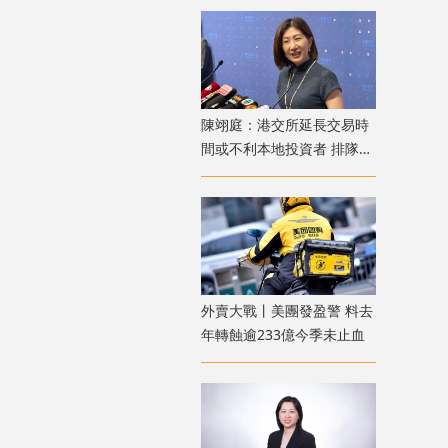
陳翊庭：港交所延長交易時
間或不利本地投資者 排隊上
市公司數量創新高
外賣大戰丨美團發盈警 料去
年轉蝕逾233億今季未止血