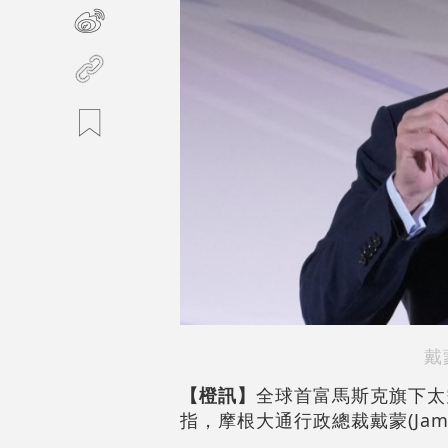
戴
【橙訊】
全球首富馬斯克旗下太空
指，摩根大通行政總裁戴蒙(Jami