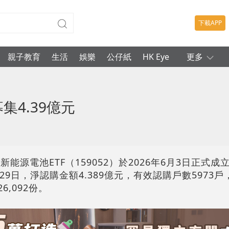
下載APP
親子教育
生活
娛樂
公仔紙
HK Eye
更多
集4.39億元
能源電池ETF（159052）於2026年6月3日正式
至29日，淨認購金額4.389億元，有效認購戶數5973
26,092份。