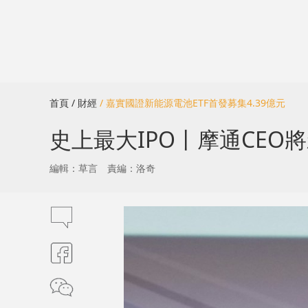
首頁
/ 財經
/ 嘉實國證新能源電池ETF首發募集4.39億元
史上最大IPO丨摩通CEO將
編輯：草言
責編：洛奇