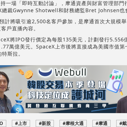
主持一場「即時互動討論」，摩通資產與財富管理部門行
ceX總裁Gwynne Shotwell和財務總監Bret Johnse
預計將吸引逾2,500名客戶參加，是摩通首次大規模
值客戶直播內容。
aceX將IPO發行價定為每股135美元，計劃發行5.55
1.77萬億美元。SpaceX上市後將直接成為美國市值
的特斯拉。
PO
#上市
#新股
#摩根大通
#摩通
#