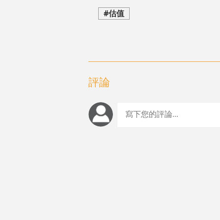
#估值
評論