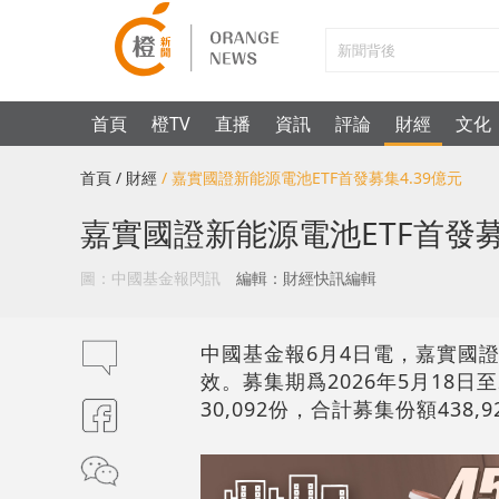
首頁
橙TV
直播
資訊
評論
財經
文化
首頁
/ 財經
/ 嘉實國證新能源電池ETF首發募集4.39億元
嘉實國證新能源電池ETF首發募
圖：中國基金報閃訊
編輯：財經快訊編輯
中國基金報6月4日電，嘉實國證新
效。募集期爲2026年5月18日
30,092份，合計募集份額438,9