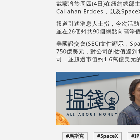
戴蒙將於周四(4日)在紐約總部
Callahan Erdoes，以及Spa
報道引述消息人士指，今次活動
並在26個州共90個網點向高淨
美國證交會(SEC)文件顯示，Sp
750億美元，對公司的估值達到
司，並超過市值約1.6萬億美元
#馬斯克
#SpaceX
#I