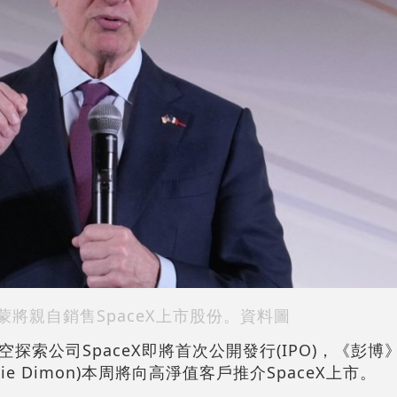
蒙將親自銷售SpaceX上市股份。資料圖
探索公司SpaceX即將首次公開發行(IPO)，《彭
e Dimon)本周將向高淨值客戶推介SpaceX上市。