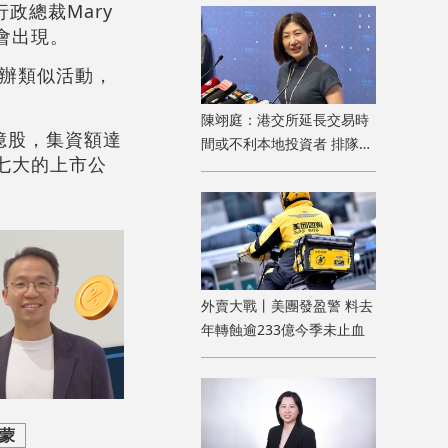
政總裁Mary
n也會出現。
舉辦類似活動，
陳翊庭：港交所延長交易時
6億股，集資額達
間或不利本地投資者 排隊上
第七大的上市公
市公司數量創新高
外賣大戰丨美團發盈警 料去
年轉蝕逾233億今季未止血
戴蒙