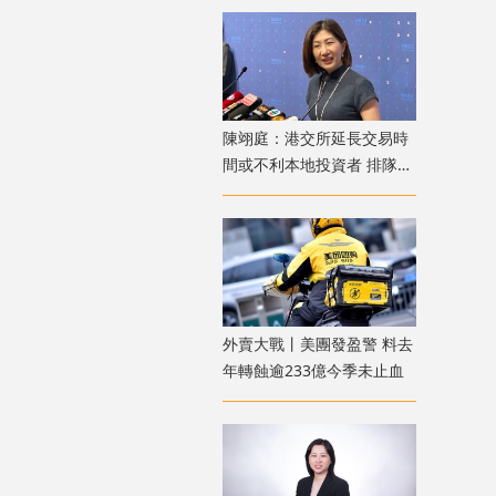
陳翊庭：港交所延長交易時
間或不利本地投資者 排隊上
市公司數量創新高
外賣大戰丨美團發盈警 料去
年轉蝕逾233億今季未止血