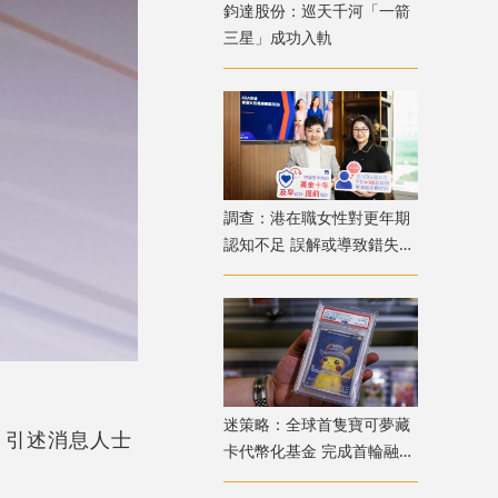
鈞達股份：巡天千河「一箭
三星」成功入軌
調查：港在職女性對更年期
認知不足 誤解或導致錯失
「黃金預防期」
迷策略：全球首隻寶可夢藏
博》引述消息人士
卡代幣化基金 完成首輪融資
兼獲超購