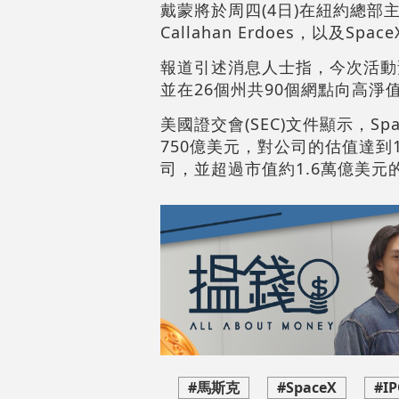
戴蒙將於周四(4日)在紐約總部
Callahan Erdoes，以及Spa
報道引述消息人士指，今次活動
並在26個州共90個網點向高淨
美國證交會(SEC)文件顯示，Sp
750億美元，對公司的估值達到
司，並超過市值約1.6萬億美元
#馬斯克
#SpaceX
#I