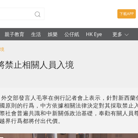
下載APP
親子教育
生活
娛樂
公仔紙
HK Eye
更多
入境
將禁止相關人員入境
日，外交部發言人毛寧在例行記者會上表示，針對新西蘭
國原則的行爲，中方依據相關法律決定對其採取禁止
際社會普遍共識和中新關係政治基礎，奉勸有關人員
越界行爲都將付出代價。