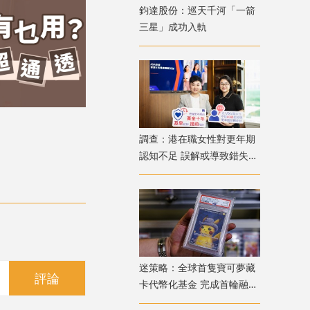
鈞達股份：巡天千河「一箭
三星」成功入軌
調查：港在職女性對更年期
認知不足 誤解或導致錯失
「黃金預防期」
迷策略：全球首隻寶可夢藏
評論
卡代幣化基金 完成首輪融資
兼獲超購