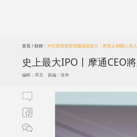
首頁
/ 財經
/ 外交部迴應新西蘭議員竄台：將禁止相關人員
史上最大IPO丨摩通CEO將
編輯：草言
責編：洛奇