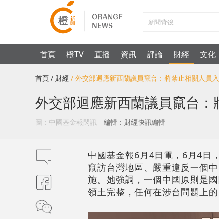
首頁
橙TV
直播
資訊
評論
財經
文化
首頁
/ 財經
/ 外交部迴應新西蘭議員竄台：將禁止相關人員
外交部迴應新西蘭議員竄台：
圖：中國基金報閃訊
編輯：財經快訊編輯
中國基金報6月4日電，6月4
竄訪台灣地區、嚴重違反一個中
施。她強調，一個中國原則是國
領土完整，任何在涉台問題上的