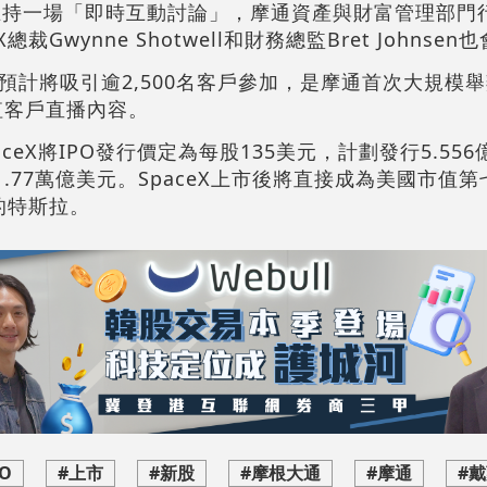
主持一場「即時互動討論」，摩通資產與財富管理部門行
ceX總裁Gwynne Shotwell和財務總監Bret Johnse
預計將吸引逾2,500名客戶參加，是摩通首次大規模
值客戶直播內容。
aceX將IPO發行價定為每股135美元，計劃發行5.55
1.77萬億美元。SpaceX上市後將直接成為美國市值
的特斯拉。
PO
#上市
#新股
#摩根大通
#摩通
#