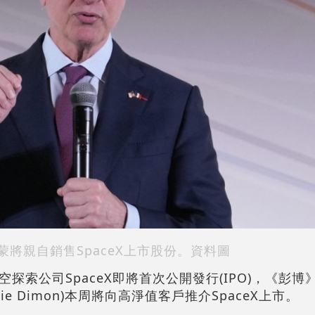
蒙將親自銷售SpaceX上市股份。資料圖
探索公司SpaceX即將首次公開發行(IPO)，《彭
e Dimon)本周將向高淨值客戶推介SpaceX上市。