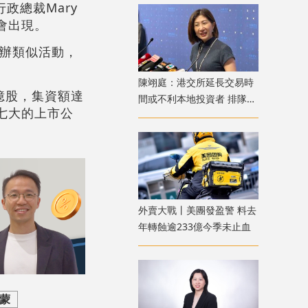
政總裁Mary
n也會出現。
舉辦類似活動，
陳翊庭：港交所延長交易時
6億股，集資額達
間或不利本地投資者 排隊上
第七大的上市公
市公司數量創新高
外賣大戰丨美團發盈警 料去
年轉蝕逾233億今季未止血
戴蒙