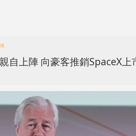
入境
親自上陣 向豪客推銷SpaceX上