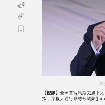
戴
【橙訊】
全球首富馬斯克旗下太空
指，摩根大通行政總裁戴蒙(Jami