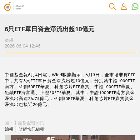
6只ETF單日資金淨流出超10億元
財經
2026-06-04 12:46
中國基金報
月
日電，
數據顯示，
月
日，全市場非貨
6
4
Wind
6
3
ETF
中，共有
只
單日資金淨流出超
億元，分別爲中證
6
ETF
10
1000ETF
南方、科創
華夏、科創芯片
嘉實、中證
華夏、
50ETF
ETF
1000ETF
短融
海富通、上證
華夏。其中，中證
南方資金
ETF
50ETF
1000ETF
淨流出高達
億元，科創
華夏、科創芯片
嘉實資金
26.75
50ETF
ETF
淨流出也接近
億元。
20
圖：中國基金報閃訊
編輯 | 財經快訊編輯