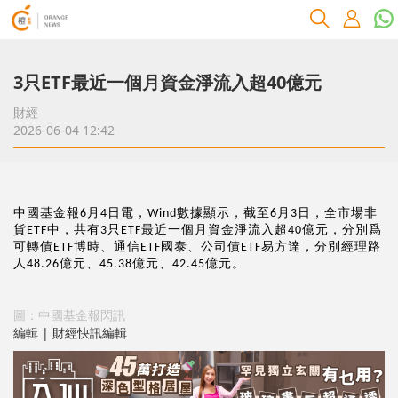
3只ETF最近一個月資金淨流入超40億元
財經
2026-06-04 12:42
中國基金報
月
日電，
數據顯示，截至
月
日，全市場非
6
4
Wind
6
3
貨
中，共有
只
最近一個月資金淨流入超
億元，分別爲
ETF
3
ETF
40
可轉債
博時、通信
國泰、公司債
易方達，分別經理路
ETF
ETF
ETF
人
億元、
億元、
億元。
48.26
45.38
42.45
圖：中國基金報閃訊
編輯 | 財經快訊編輯