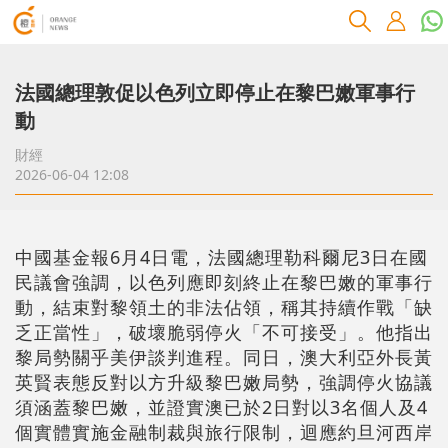
法國總理敦促以色列立即停止在黎巴嫩軍事行
動
財經
2026-06-04 12:08
中國基金報6月4日電，法國總理勒科爾尼3日在國
民議會強調，以色列應即刻終止在黎巴嫩的軍事行
動，結束對黎領土的非法佔領，稱其持續作戰「缺
乏正當性」，破壞脆弱停火「不可接受」。他指出
黎局勢關乎美伊談判進程。同日，澳大利亞外長黃
英賢表態反對以方升級黎巴嫩局勢，強調停火協議
須涵蓋黎巴嫩，並證實澳已於2日對以3名個人及4
個實體實施金融制裁與旅行限制，迴應約旦河西岸